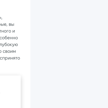
»,
ые, вы
тного и
особенно
глубокую
ю своим
оспринято
я