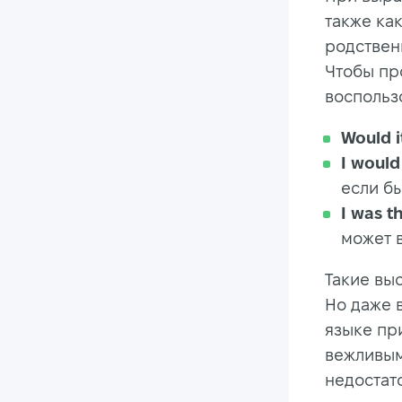
также как
родственн
Чтобы пр
воспольз
Would i
I would 
если б
I was t
может 
Такие вы
Но даже 
языке пр
вежливым
недостат