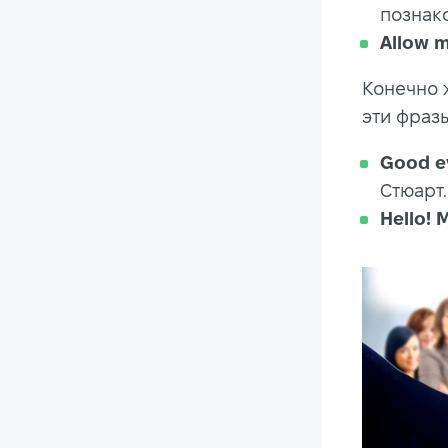
познак
Allow m
Конечно 
эти фразы
Good ev
Стюарт.
Hello! 