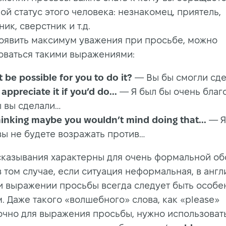
ой статус этого человека: незнакомец, приятель,
ик, сверстник и т.д.
оявить максимум уважения при просьбе, можно
оваться такими выражениями:
t be possible for you to do it?
— Вы бы смогли сдел
appreciate it if you’d do...
— Я был бы очень благ
ы вы сделали…
hinking maybe you wouldn’t mind doing that...
— Я
вы не будете возражать против…
сказывания характерны для очень формальной об
в том случае, если ситуация неформальная, в анг
и выражении просьбы всегда следует быть особе
. Даже такого «волшебного» слова, как «please»
очно для выражения просьбы, нужно использовать