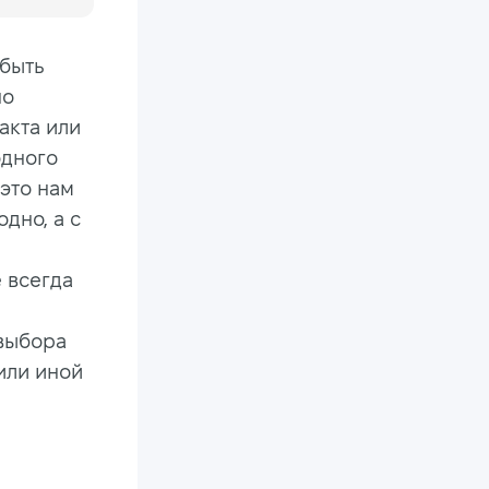
 быть
но
акта или
одного
 это нам
дно, а с
е всегда
 выбора
или иной