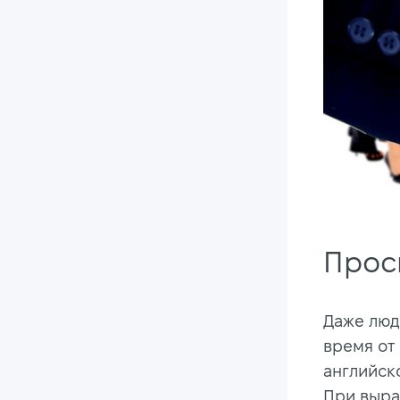
Прос
Даже люд
время от 
английско
При выра