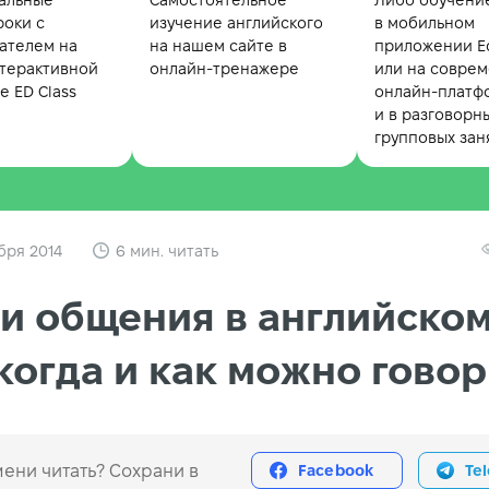
альные
Самостоятельное
Либо обучени
роки с
изучение английского
в мобильном
ателем на
на нашем сайте в
приложении Ed
терактивной
онлайн-тренажере
или на совре
 ED Class
онлайн-платф
и в разговорн
групповых зан
бря 2014
6 мин. читать
и общения в английско
 когда и как можно гово
ени читать? Сохрани в
Facebook
Te