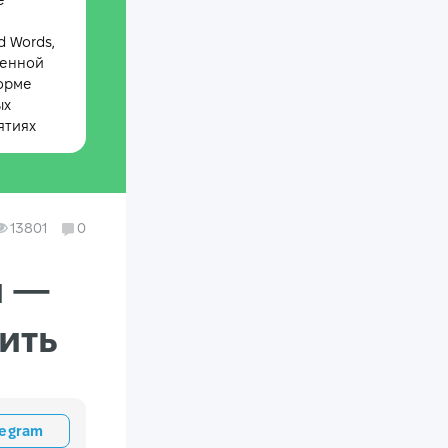
е
 Words,
менной
орме
ых
ятиях
13801
0
м —
рить
legram