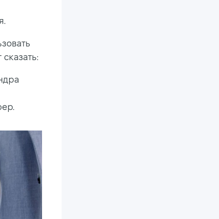
я.
ьзовать
 сказать:
ндра
ер.