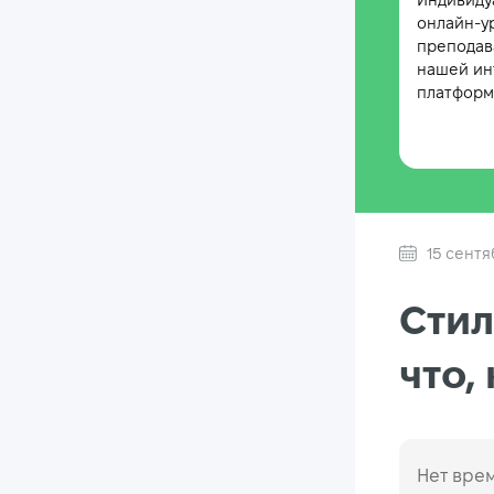
Индивиду
онлайн-у
преподав
нашей ин
платформе
15 сентя
Стил
что,
Нет врем