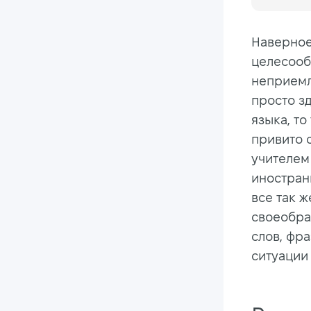
Наверное,
целесооб
неприемл
просто з
языка, то
привито с
учителем
иностранн
все так ж
своеобра
слов, фр
ситуации