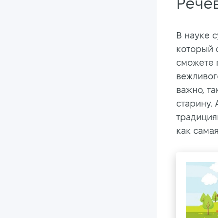
Рече
В науке 
который 
сможете 
вежливог
важно, та
старину.
традиция
как сама