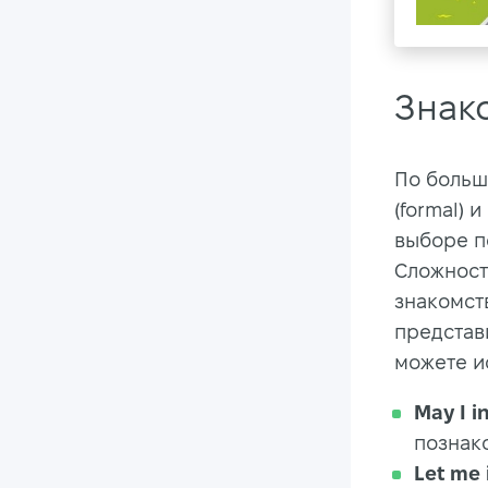
Знак
По больш
(formal) 
выборе п
Сложност
знакомств
представ
можете и
May I i
познак
Let me 