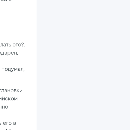
ать это?.
одарен,
 подумал,
становки.
лийском
нно
 его в