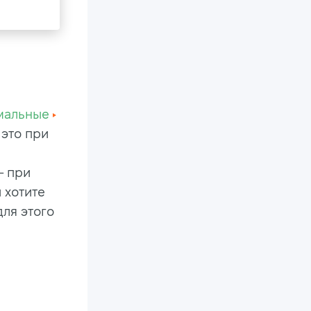
мальные
 это при
— при
 хотите
для этого