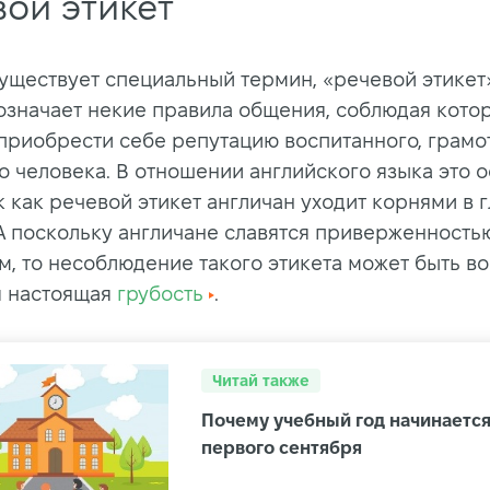
вой этикет
существует специальный термин, «речевой этикет
означает некие правила общения, соблюдая котор
приобрести себе репутацию воспитанного, грамо
о человека. В отношении английского языка это 
к как речевой этикет англичан уходит корнями в 
 А поскольку англичане славятся приверженность
м, то несоблюдение такого этикета может быть в
я настоящая
грубость
.
Читай также
Почему учебный год начинаетс
первого сентября