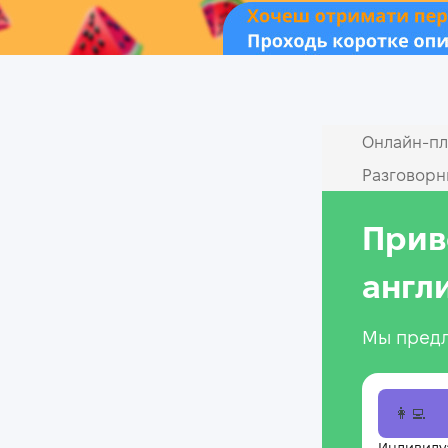
Онлайн‑пл
Разговорн
Прив
англ
Мы предл
👩‍💻