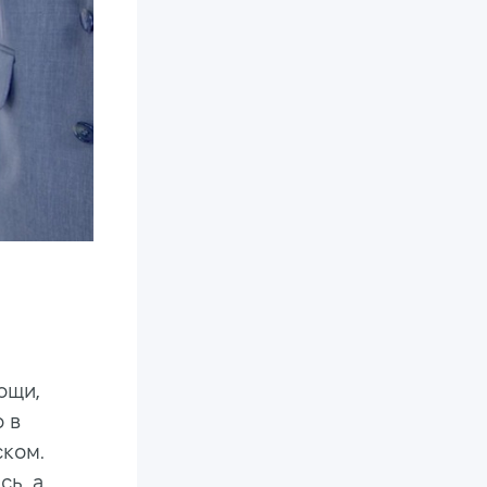
ощи,
 в
ском.
сь, а