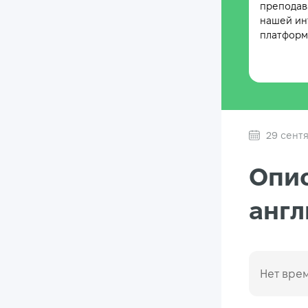
преподав
нашей ин
платформе
29 сент
Опис
анг
Нет врем