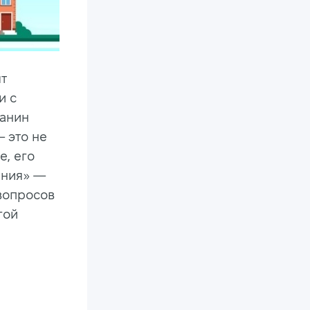
ят
и с
чанин
— это не
е, его
ения» —
вопросов
гой