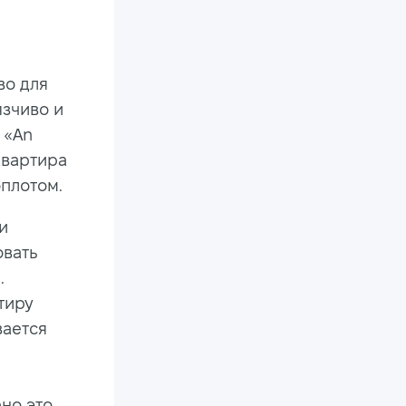
во для
язчиво и
 «An
 квартира
оплотом.
и
овать
.
тиру
вается
но это