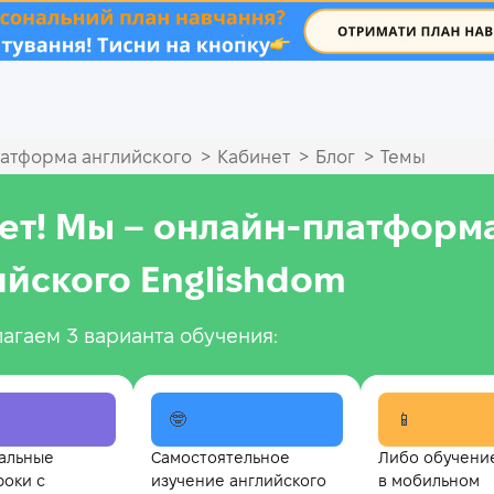
.
>
>
>
атформа английского
Кабинет
Блог
Темы
ет! Мы – онлайн‑платформ
ийского Englishdom
агаем 3 варианта обучения:
🤓
📱
альные
Самостоятельное
Либо обучени
роки с
изучение английского
в мобильном