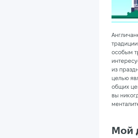
Англичан
традиции
особым т
интересуе
из празд
целью яв
общих це
вы никог
менталите
Мой 