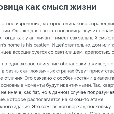
овица как смысл жизни
естное изречение, которое одинаково справедли
ации. Однако для нас эта пословица звучит ненав
 тогда как у англичан – имеет сакральный смысл:
n’s home is his castle». И действительно, дом или
анцев ассоциируется со святилищем, крепостью, 
 на одинаковое описание обстановки в жилье, пр
 в разных англоязычных странах будут присутств
е отличия. Это связано с особенностями диалекта
 основные моменты будут идентичными. Так, квар
не иначе, как flat, но в данном случае подразуме
е, которое располагается на каком-то этаже
жного здания. Это важная «оговорка», поскольку
цы называют свое жилище apartments. Обусловле