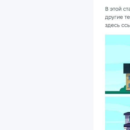
В этой с
другие т
здесь ссы