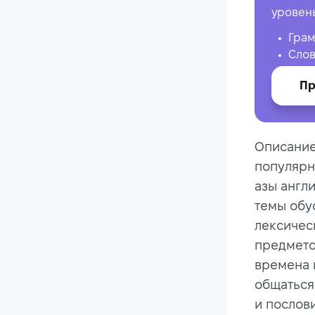
уровен
Грам
Слов
Пр
Описание
популярн
азы англ
темы обус
лексичес
предмето
времена 
общаться
и послов