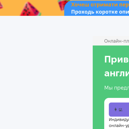
Онлайн‑пл
Прив
англ
Мы предл
👩‍💻
Индивиду
онлайн-у