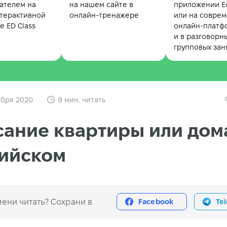
ателем на
на нашем сайте в
приложении Ed
терактивной
онлайн-тренажере
или на совре
 ED Class
онлайн-платф
и в разговорн
групповых зан
ября 2020
9 мин. читать
ание квартиры или дом
лийском
ени читать? Сохрани в
Facebook
Te