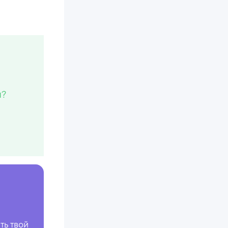
м?
ть твой