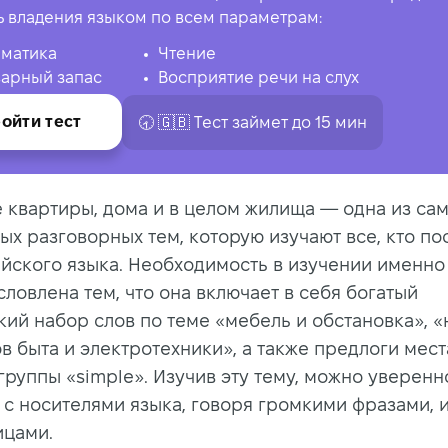
ь владения языком по всем параметрам:
матика
Чтение
арный запас
Восприятие речи на слух
ойти тест
🕣 🇬🇧 Tест займет до 15 мин
 квартиры, дома и в целом жилища — одна из са
ых разговорных тем, которую изучают все, кто по
ийского языка. Необходимость в изучении именно
ловлена тем, что она включает в себя богатый
кий набор слов по теме «мебель и обстановка», «
в быта и электротехники», а также предлоги мест
группы «simple». Изучив эту тему, можно уверенн
 с носителями языка, говоря громкими фразами,
ицами.