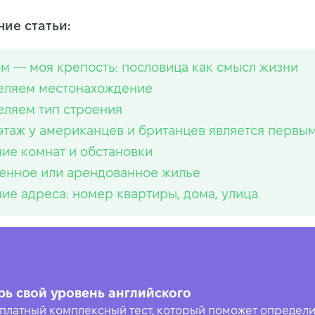
ие статьи:
м — моя крепость: пословица как смысл жизни
еляем местонахождение
ляем тип строения
этаж у американцев и британцев является первы
ие комнат и обстановки
енное или арендованное жилье
ие адреса: номер квартиры, дома, улица
рь свой уровень английского
платный комплексный тест, который поможет определи