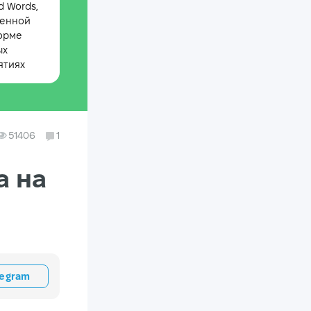
 Words,
менной
орме
ых
ятиях
51406
1
а на
legram