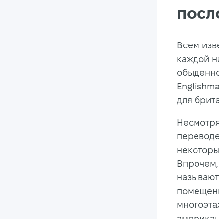
посл
Всем изв
каждой н
обыденно,
Englishma
для брит
Несмотря
переводе
некоторы
Впрочем,
называют 
помещени
многоэта
американ