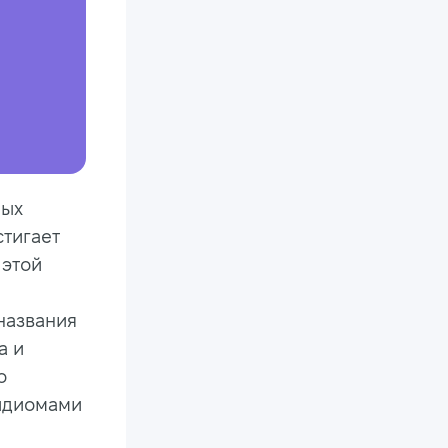
мых
стигает
 этой
названия
а и
о
 идиомами