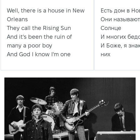
Well, there is a house in New
Есть дом в Н
Orleans
Они называю
They call the Rising Sun
Солнце
And it's been the ruin of
И многих бед
many a poor boy
И Боже, я знаю
And God I know I'm one
них