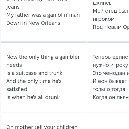
джинсы
jeans
Мой отец был
My father was a gamblin' man
игроком
Down in New Orleans
Под Новым О
Now the only thing a gambler
Теперь единс
needs
нужно игроку
Is a suitcase and trunk
Это чемодан 
And the only time he's
И еон бывает
satisfied
только тогда
Is when he's all drunk
Когда он пьян
Oh mother tell your children