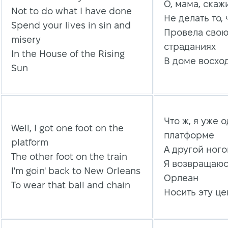
О, мама, скаж
Not to do what I have done
Не делать то, 
Spend your lives in sin and
Провела свою
misery
страданиях
In the House of the Rising
В доме восхо
Sun
Что ж, я уже 
Well, I got one foot on the
платформе
platform
А другой ного
The other foot on the train
Я возвращаюс
I'm goin' back to New Orleans
Орлеан
To wear that ball and chain
Носить эту це