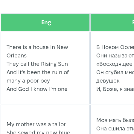
Eng
There is a house in New
В Новом Орле
Orleans
Они называют
They call the Rising Sun
«Восходящее
And it's been the ruin of
Он сгубил мн
many a poor boy
девушек
And God I know I'm one
И, Боже, я зна
Моя мать был
My mother was a tailor
Она сшила эт
She sewed my new blue