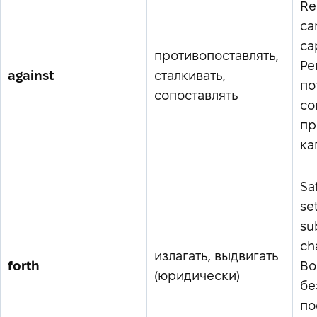
Re
ca
ca
противопоставлять,
Ре
against
сталкивать,
по
сопоставлять
со
пр
ка
Sa
set
su
ch
излагать, выдвигать
forth
Во
(юридически)
бе
по