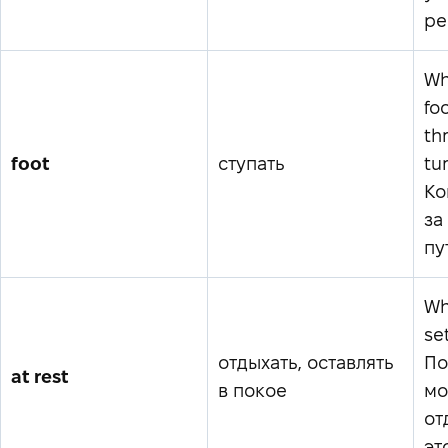
ре
Wh
fo
th
foot
ступать
tu
Ко
за
пу
Wh
set
отдыхать, оставлять
По
at rest
в покое
мо
от
эт