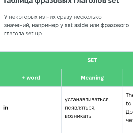
Таблица фразовых глаголов set
У некоторых из них сразу несколько
значений, например у set aside или фразового
глагола set up.
SET
+ word
Meaning
Th
устанавливаться,
to 
in
появляться,
До
возникать
че