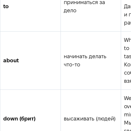
приниматься за
to
Да
дело
и 
ра
Wh
to
начинать делать
ta
about
что-то
Ко
со
вз
We
ov
mi
down (брит)
высаживать (людей)
Мы
гд