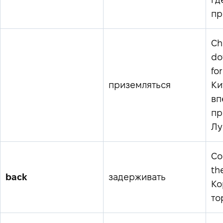
пр
Ch
do
for
приземляться
Ки
вп
пр
Лу
Co
th
back
задерживать
Ко
то