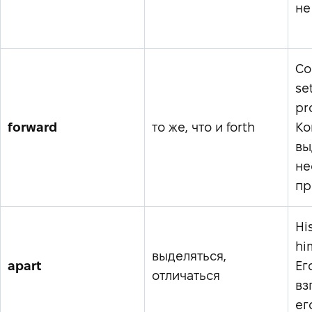
не
Co
se
pr
forward
то же, что и forth
Ко
вы
не
пр
Hi
hi
выделяться,
apart
Ег
отличаться
вз
ег