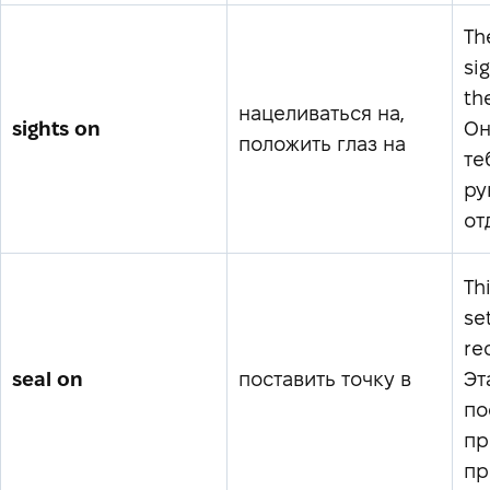
Th
si
the
нацеливаться на,
sights on
Он
положить глаз на
те
ру
от
Th
se
re
seal on
поставить точку в
Эт
по
пр
пр