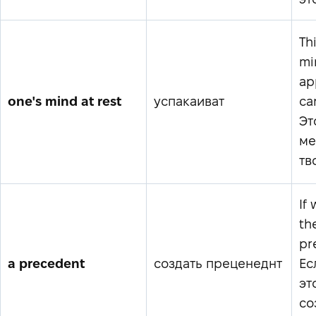
Th
mi
ap
one's mind at rest
успакаиват
ca
Эт
ме
тв
If
th
pr
a precedent
создать преценеднт
Ес
эт
со