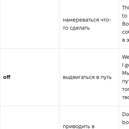
Th
to
намереваться что-
Во
то сделать
со
в 
We
I 
Мы
off
выдвигаться в путь
пу
то
тв
Do
bo
приводить в