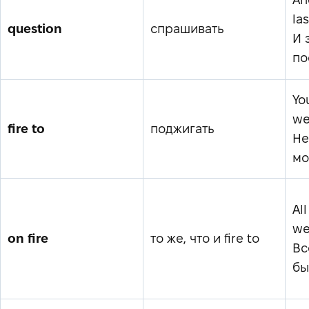
la
question
спрашивать
И 
по
You
we
fire to
поджигать
Не
мо
All
we
on fire
то же, что и fire to
Вс
бы