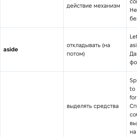
co
действие механизм
Не
бе
Le
откладывать (на
as
aside
потом)
Да
фо
Sp
to
for
выделять средства
Сп
со
вы
на