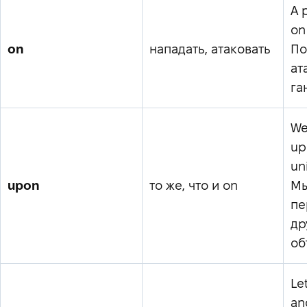
A 
on
on
нападать, атаковать
По
ат
га
We
up
un
upon
то же, что и on
Мы
пе
др
об
Let
an