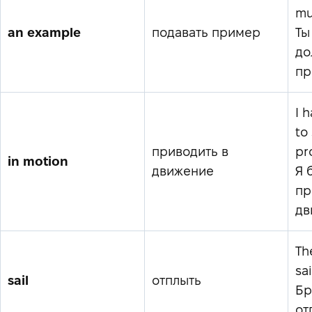
mu
an example
подавать пример
Ты
до
пр
I 
to
приводить в
pr
in motion
движение
Я 
пр
дв
The
sa
sail
отплыть
Бр
от