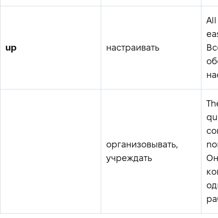
Al
ea
up
настраивать
Вс
об
на
Th
qu
co
организовывать,
no
учреждать
Он
ко
од
ра