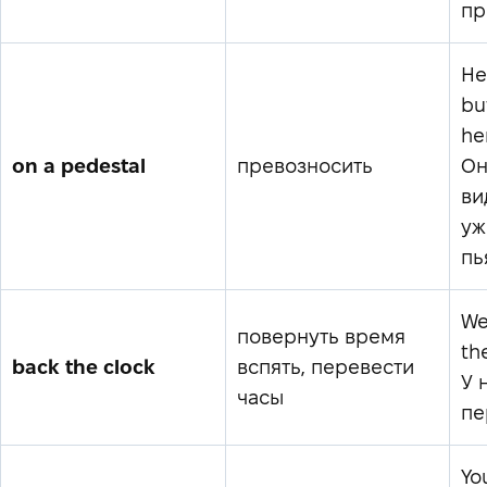
пр
He
bu
he
on a pedestal
превозносить
Он
ви
уж
пь
We
повернуть время
th
back the clock
вспять, перевести
У 
часы
пе
Yo