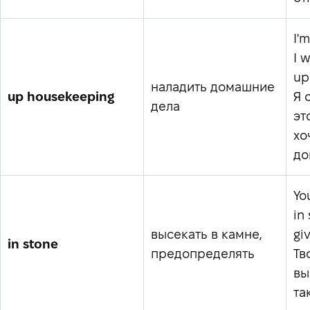
I'm
I 
up
наладить домашние
up housekeeping
Я 
дела
эт
хо
до
You
in
высекать в камне,
gi
in stone
предопределять
Тв
вы
та