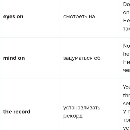
Do
on
eyes on
смотреть на
Не
так
No
he
mind on
задуматься об
Ни
че
Yo
th
se
устанавливать
the record
У 
рекорд
тр
ус