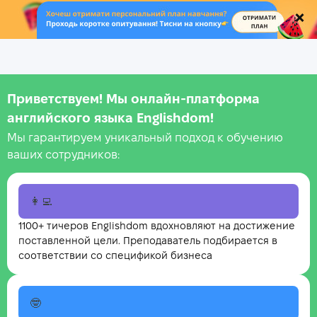
.
Приветствуем! Мы онлайн‑платформа
английского языка Englishdom!
Мы гарантируем уникальный подход к обучению
ваших сотрудников:
👩‍💻
1100+ тичеров Englishdom вдохновляют на достижение
поставленной цели. Преподаватель подбирается в
соответствии со спецификой бизнеса
🤓