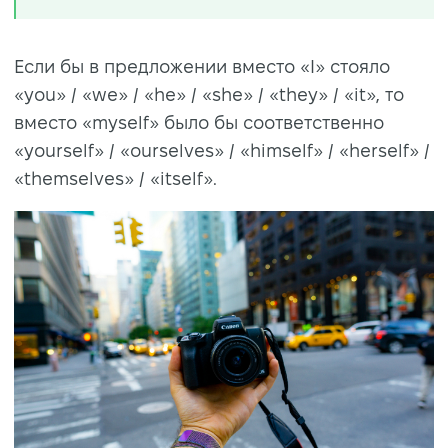
Если бы в предложении вместо «I» стояло
«you» / «we» / «he» / «she» / «they» / «it», то
вместо «myself» было бы соответственно
«yourself» / «ourselves» / «himself» / «herself» /
«themselves» / «itself».