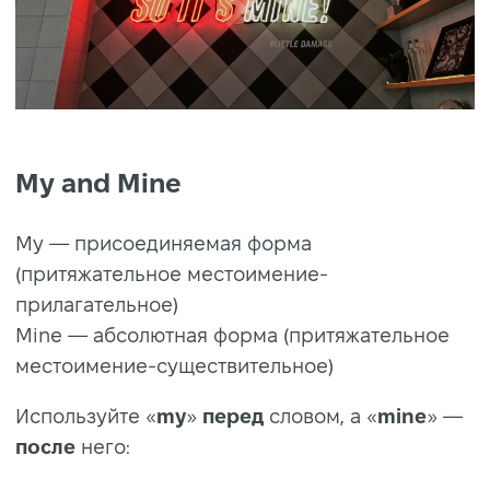
My and Mine
My — присоединяемая форма
(притяжательное местоимение-
прилагательное)
Mine — абсолютная форма (притяжательное
местоимение-существительное)
Используйте «
my
»
перед
словом, а «
mine
» —
после
него: