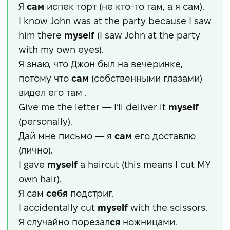
Я
сам
испек торт (не кто-то там, а я сам).
I know John was at the party because I saw
him there
myself
(I saw John at the party
with my own eyes).
Я знаю, что Джон был на вечеринке,
потому что
сам
(собственными глазами)
видел его там .
Give me the letter — I’ll deliver it
myself
(personally).
Дай мне письмо — я
сам
его доставлю
(лично).
I gave
myself
a haircut (this means I cut MY
own hair).
Я сам
себя
подстриг.
I accidentally cut
myself
with the scissors.
Я случайно порезал
ся
ножницами.