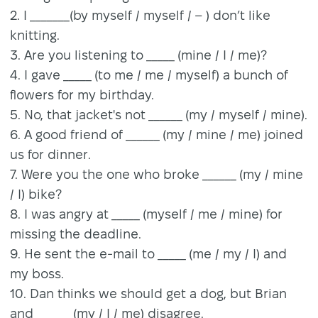
2. I _______(by myself / myself / – ) don’t like
knitting.
3. Are you listening to _____ (mine / I / me)?
4. I gave _____ (to me / me / myself) a bunch of
flowers for my birthday.
5. No, that jacket's not ______ (my / myself / mine).
6. A good friend of ______ (my / mine / me) joined
us for dinner.
7. Were you the one who broke ______ (my / mine
/ I) bike?
8. I was angry at _____ (myself / me / mine) for
missing the deadline.
9. He sent the e-mail to _____ (me / my / I) and
my boss.
10. Dan thinks we should get a dog, but Brian
and ______ (my / I / me) disagree.