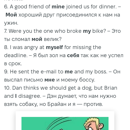
6. A good friend of
mine
joined us for dinner. –
Мой
хороший друг присоединился к нам на
ужин.
7. Were you the one who broke
my
bike? – Это
ты сломал
мой
велик?
8. I was angry at
myself
for missing the
deadline. – Я был зол на
себя
так как не успел
в срок.
9. He sent the e-mail to
me
and my boss. – Он
выслал письмо
мне
и моему боссу.
10. Dan thinks we should get a dog, but Brian
and
I
disagree. – Дэн думает, что нам нужно
взять собаку, но Брайан и я — против.