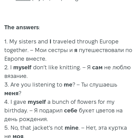
The answers
:
1. My sisters and
I
traveled through Europe
together. – Мои сестры и
я
путешествовали по
Европе вместе.
2. I
myself
don’t like knitting. – Я
сам
не люблю
вязание.
3. Are you listening to
me
? – Ты слушаешь
меня
?
4. I gave
myself
a bunch of flowers for my
birthday. – Я подарил
себе
букет цветов на
день рождения.
5. No, that jacket's not
mine
. – Нет, эта куртка
не
моя
.