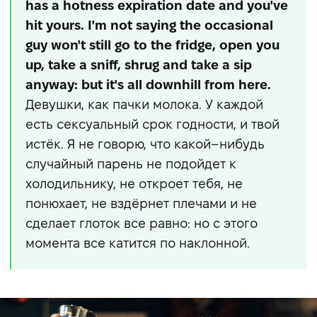
has a hotness expiration date and you've
hit yours. I'm not saying the occasional
guy won't still go to the fridge, open you
up, take a sniff, shrug and take a sip
anyway: but it's all downhill from here.
Девушки, как пачки молока. У каждой
есть сексуальный срок годности, и твой
истёк. Я не говорю, что какой–нибудь
случайный парень не подойдет к
холодильнику, не откроет тебя, не
понюхает, не вздёрнет плечами и не
сделает глоток все равно: но c этого
момента все катится по наклонной.