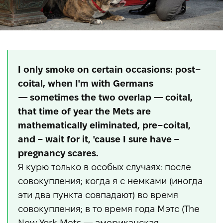
I only smoke on certain occasions: post–
coital, when I'm with Germans
— sometimes the two overlap — coital,
that time of year the Mets are
mathematically eliminated, pre–coital,
and – wait for it, 'cause I sure have –
pregnancy scares.
Я курю только в особых случаях: после
совокупления; когда я с немками (иногда
эти два пункта совпадают) во время
совокупления; в то время года Мэтс (The
New York Mets — американская