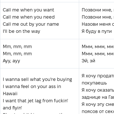
Call me when you want
Позвони мне,
Call me when you need
Позвони мне,
Call me out by your name
Назови меня 
I'll be on the way
Я буду в пути
Mm, mm, mm
Ммм, ммм, м
Mm, mm, mm
Ммм, ммм, м
Ayy, ayy
Эй, эй
Я хочу продать
I wanna sell what you're buying
покупаешь
I wanna feel on your ass in
Я хочу оказат
Hawaii
заднице на Га
I want that jet lag from fuckin'
Я хочу эту см
and flyin'
поясов от сек