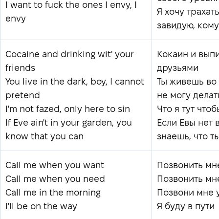
I want to fuck the ones I envy, I
Я хочу трахать
envy
завидую, ком
Cocaine and drinking wit' your
Кокаин и выпи
friends
друзьями
You live in the dark, boy, I cannot
Ты живешь во 
pretend
не могу делат
I'm not fazed, only here to sin
Что я тут что
If Eve ain't in your garden, you
Если Евы нет в
know that you can
знаешь, что 
Call me when you want
Позвонить мн
Call me when you need
Позвонить мне
Call me in the morning
Позвони мне 
I'll be on the way
Я буду в пути