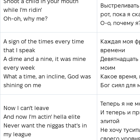
Shoot a child in your mouth
Выстреливать
while I'm ridin'
рот, пока я ск
Oh-oh, why me?
О-о, почему я
A sign of the times every time
Каждая моя ф
that I speak
времени
A dime and a nine, it was mine
Девятнадцать
every week
моим
What a time, an incline, God was
Какое время, 
shining on me
Бог сиял для 
Теперь я не м
Now I can't leave
И теперь и п
And now I'm actin' hella elite
элитой
Never want the niggas that's in
Не хочу тусит
my league
своего уровн