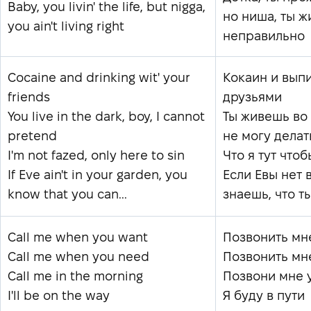
Baby, you livin' the life, but nigga,
но ниша, ты 
you ain't living right
неправильно
Cocaine and drinking wit' your
Кокаин и выпи
friends
друзьями
You live in the dark, boy, I cannot
Ты живешь во 
pretend
не могу делат
I'm not fazed, only here to sin
Что я тут что
If Eve ain't in your garden, you
Если Евы нет в
know that you can...
знаешь, что т
Call me when you want
Позвонить мн
Call me when you need
Позвонить мне
Call me in the morning
Позвони мне 
I'll be on the way
Я буду в пути