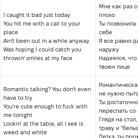
Мне как раз 
I caught it bad just today
плохо
You hit me with a call to your
Ты позвонила 
place
себе
Ain't been out in a while anyway
Я все равно д
Was hoping I could catch you
наружу
throwin' smiles at my face
Надеялся, что
твоем лице
Романтическа
Romantic talking? You don't even
не нужно пыт
have to try
Ты достаточно
You're cute enough to fuck with
переспать со
me tonight
Глядя на стол
Lookin' at the table, all I see is
траву и "белы
weed and white
Детка, ты про