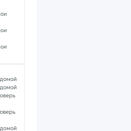
мои
мои
мои
 домой
 домой
поверь
поверь
 домой