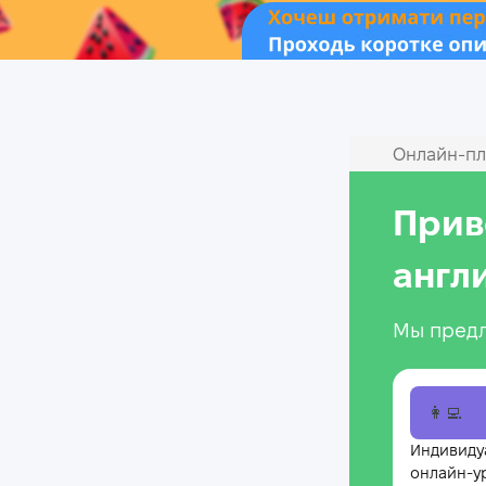
Онлайн‑пл
Прив
англ
Мы предл
👩‍💻
Индивиду
онлайн-у