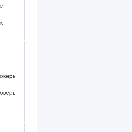
ак
ак
поверь
поверь