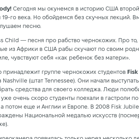
ody!
Сегодня мы окунемся в историю США второ
 19-го века. Но обойдемся без скучных лекций. В
слушаем песню.
s Child — песня про рабство чернокожих. Про то,
ые из Африки в США рабы скучают по своим родн
ле, чувствуют себя «как ребенок без матери».
о принадлежит группе чернокожих студентов
Fisk
 Nashville (штат Tennessee). Они начали выступать 
брать средства для своего колледжа. Люди полюб
 уже очень скоро студенты поехали в гастроли по
а потом еще и Англии и Европе. В 2008 Fisk Jubile
раждены Национальной медалью искусств (посмер
е).
идеокамера появилась только через несколько д