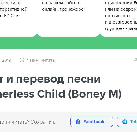
ателем на
на нашем сайте в
приложении Ed
терактивной
онлайн-тренажере
или на совре
 ED Class
онлайн-платф
и в разговорн
групповых зан
 2019
4 мин. читать
т и перевод песни
erless Child (Boney M)
ени читать? Сохрани в
Facebook
Te