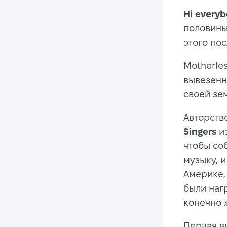
Hi everyb
половины
этого по
Motherles
вывезенн
своей зем
Авторств
Singers
из
чтобы со
музыку, и
Америке, 
были наг
конечно ж
Первая в