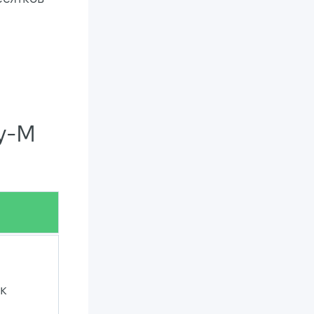
y-M
ак