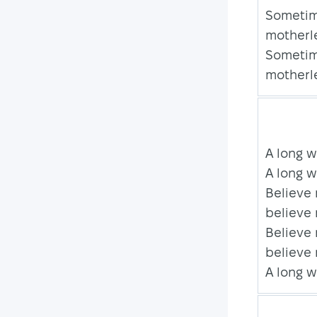
Sometime
motherle
Sometime
motherle
A long 
A long 
Believe 
believe
Believe 
believe
A long 