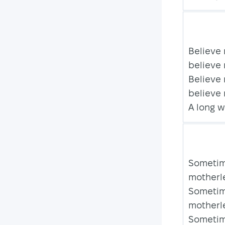
Believe 
believe
Believe 
believe
A long 
Sometime
motherle
Sometime
motherle
Sometime