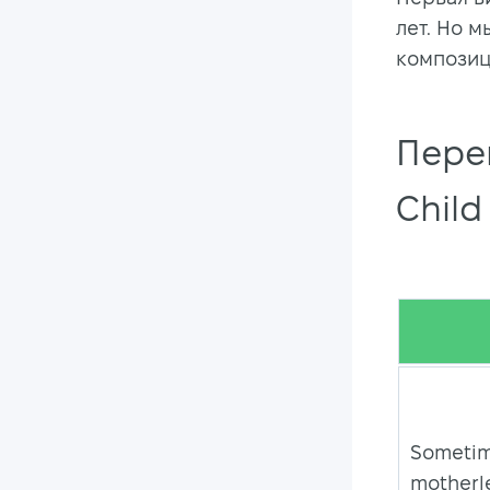
лет. Но 
композиц
Пере
Chil
Sometime
motherle