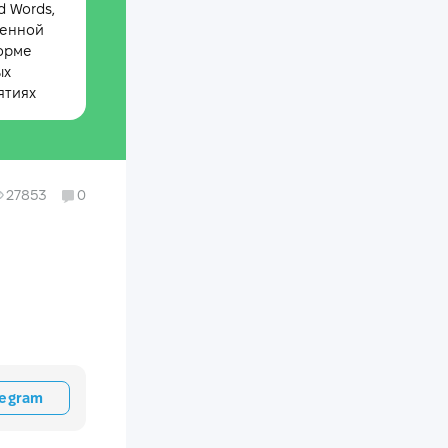
 Words,
менной
орме
ых
ятиях
27853
0
legram