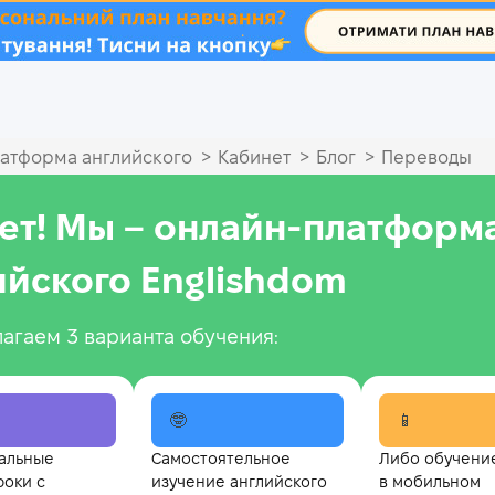
.
>
>
>
атформа английского
Кабинет
Блог
Переводы
ет! Мы – онлайн‑платформ
ийского Englishdom
агаем 3 варианта обучения:
🤓
📱
альные
Самостоятельное
Либо обучени
роки с
изучение английского
в мобильном