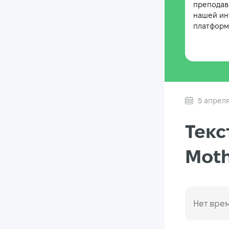
преподав
нашей ин
платформе
5 апреля
Текс
Moth
Нет врем