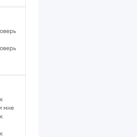
поверь
поверь
ак
и мне
ак
ак