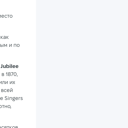
й
место
 как
ым и по
 Jubilee
в 1870,
или их
 всей
e Singers
тно,
есятков