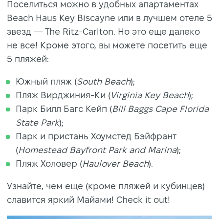
Поселиться можно в удобных апартаментах
Beach Haus Key Biscayne или в лучшем отеле 5
звезд — The Ritz-Carlton. Но это еще далеко
не все! Кроме этого, вы можете посетить еще
5 пляжей:
Южный пляж (
South Beach
);
Пляж Вирджиния-Ки (
Virginia Key Beach
);
Парк Билл Багс Кейп (
Bill Baggs Cape Florida
State Park
);
Парк и пристань Хоумстед Бэйфрант
(
Homestead Bayfront Park and Marina
);
Пляж Холовер (
Haulover Beach
).
Узнайте, чем еще (кроме пляжей и кубинцев)
славится яркий Майами! Check it out!