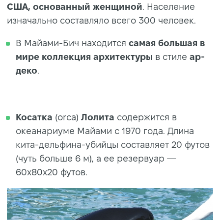
США, основанный женщиной
. Население
изначально составляло всего 300 человек.
В Майами-Бич находится
самая большая в
мире коллекция
архитектуры
в стиле
ар-
деко
.
Косатка
(orca)
Лолита
содержится в
океанариуме Майами с 1970 года. Длина
кита-дельфина-убийцы составляет 20 футов
(чуть больше 6 м), а ее резервуар —
60x80x20 футов.