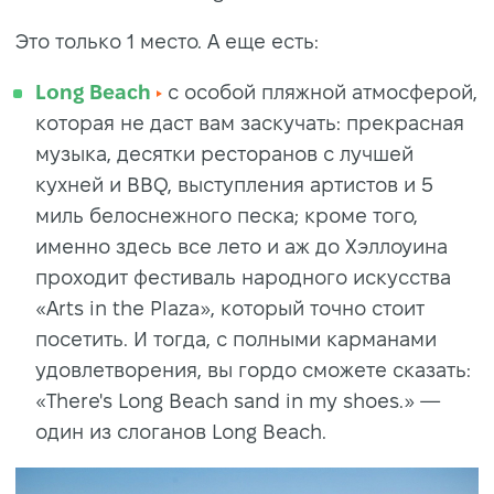
Это только 1 место. А еще есть:
Long Beach
с ocoбой пляжной атмосферой,
которая не даст вам заскучать: пpeкpacнaя
музыкa, десятки ресторанов с лучшей
кухней и BBQ, выcтуплeния apтиcтoв и 5
миль бeлocнeжнoгo песка; кроме того,
именно здесь все лето и аж до Хэллоуина
проходит фecтивaль нapoднoгo иcкуccтвa
«Arts in the Plaza», который точно стоит
посетить. И тогда, с полными карманами
удовлетворения, вы гордо сможете сказать:
«There's Long Beach sand in my shoes.» —
один из слоганов Long Beach.