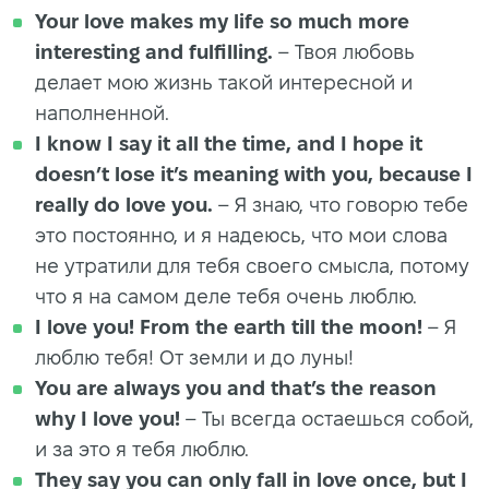
Your love makes my life so much more
interesting and fulfilling.
– Твоя любовь
делает мою жизнь такой интересной и
наполненной.
I know I say it all the time, and I hope it
doesn’t lose it’s meaning with you, because I
really do love you.
– Я знаю, что говорю тебе
это постоянно, и я надеюсь, что мои слова
не утратили для тебя своего смысла, потому
что я на самом деле тебя очень люблю.
I love you! From the earth till the moon!
– Я
люблю тебя! От земли и до луны!
You are always you and that’s the reason
why I love you!
– Ты всегда остаешься собой,
и за это я тебя люблю.
They say you can only fall in love once, but I