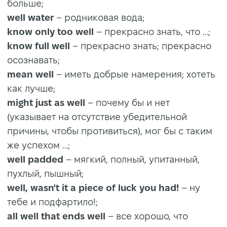
больше;
well water
– родниковая вода;
know only too well
– прекрасно знать, что …;
know full well
– прекрасно знать; прекрасно
осознавать;
mean well
– иметь добрые намерения; хотеть
как лучше;
might just as well
– почему бы и нет
(указывает на отсутствие убедительной
причины, чтобы противиться), мог бы с таким
же успехом …;
well padded
– мягкий, полный, упитанный,
пухлый, пышный;
well, wasn't it a piece of luck you had!
– ну
тебе и подфартило!;
all well that ends well
– все хорошо, что