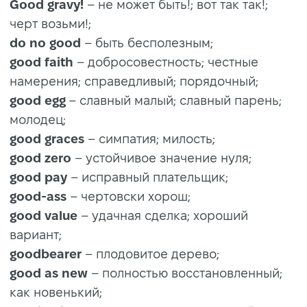
Good gravy!
– не может быть!; вот так так!;
черт возьми!;
do no good
– быть бесполезным;
good faith
– добросовестность; честные
намерения; справедливый; порядочный;
good egg
– славный малый; славный парень;
молодец;
good graces
– симпатия; милость;
good zero
– устойчивое значение нуля;
good pay
– исправный плательщик;
good-ass
– чертовски хорош;
good value
– удачная сделка; хороший
вариант;
goodbearer
– плодовитое дерево;
good as new
– полностью восстановленный;
как новенький;