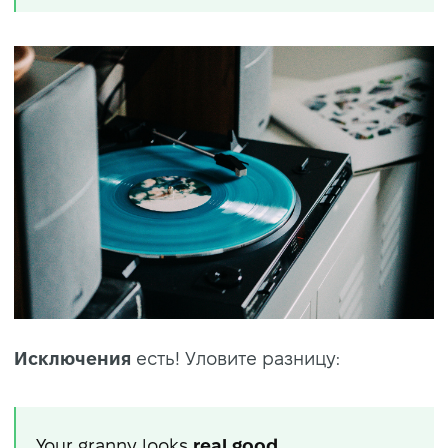
Исключения
есть! Уловите разницу:
Your granny looks
real good
.