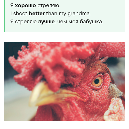
Я
хорошо
стреляю.
I shoot
better
than my grandma.
Я стреляю
лучше
, чем моя бабушка.