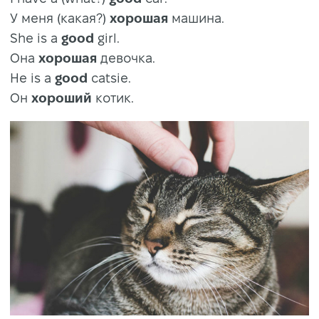
У меня (какая?)
хорошая
машина.
She is a
good
girl.
Она
хорошая
девочка.
He is a
good
catsie.
Он
хороший
котик.