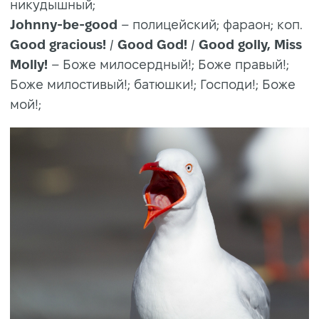
никудышный;
Johnny-be-good
– полицейский; фараон; коп.
Good gracious!
/
Good God!
/
Good golly, Miss
Molly!
– Боже милосердный!; Боже правый!;
Боже милостивый!; батюшки!; Господи!; Боже
мой!;