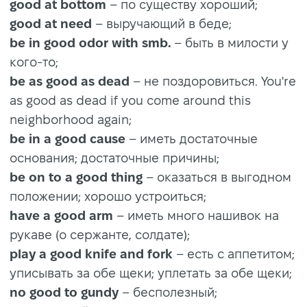
good at bottom
– по существу хороший;
good at need
– выручающий в беде;
be in good odor with smb.
– быть в милости у
кого-то;
be as good as dead
– не поздоровиться. You're
as good as dead if you come around this
neighborhood again;
be in a good cause
– иметь достаточные
основания; достаточные причины;
be on to a good thing
– оказаться в выгодном
положении; хорошо устроиться;
have a good arm
– иметь много нашивок на
рукаве (о сержанте, солдате);
play a good knife and fork
– есть с аппетитом;
уписывать за обе щеки; уплетать за обе щеки;
no good to gundy
– бесполезный;