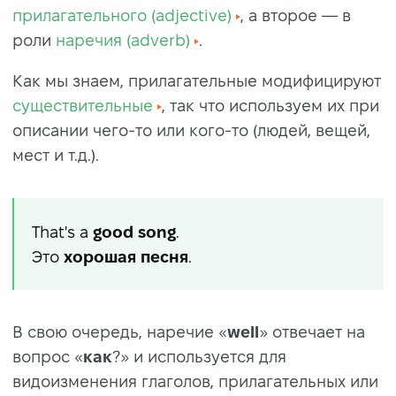
прилагательного (adjective)
, а второе — в
роли
наречия (adverb)
.
Как мы знаем, прилагательные модифицируют
существительные
, так что используем их при
описании чего-то или кого-то (людей, вещей,
мест и т.д.).
That's a
good song
.
Это
хорошая песня
.
В свою очередь, наречие «
well
» отвечает на
вопрос «
как
?» и используется для
видоизменения глаголов, прилагательных или