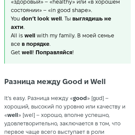
«здоровый» – «healthy» или «в хорошем
состоянии» – «in good shape».
You
don’t look well
. Ты
выглядишь не
ахти
.
All is
well
with my family. В моей семье
все
в порядке
.
Get
well
!
Поправляйся
!
Разница между Good и Well
It's easy. Разница между «
good
» [ɡʊd] –
хороший, высокий по уровню или качеству и
«
well
» [wel] – хорошо, вполне успешно,
удовлетворительно, заключается в том, что
первое чаще всего выступает в роли