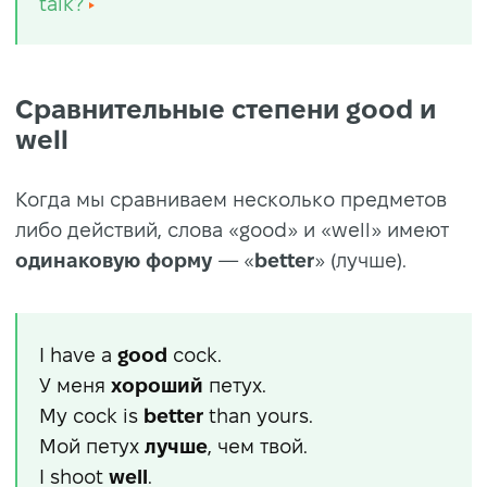
talk?
Сравнительные степени good и
well
Когда мы сравниваем несколько предметов
либо действий, слова «good» и «well» имеют
одинаковую форму
— «
better
» (лучше).
I have a
good
cock.
У меня
хороший
петух.
My cock is
better
than yours.
Мой петух
лучше
, чем твой.
I shoot
well
.