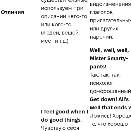
видоизменения
используем при
Отличия
глаголов,
описании чего-то
прилагательны
или кого-то
или других
(людей, вещей,
наречий.
мест и т.д.).
Well, well, well,
Mister Smarty-
pants!
Так, так, так,
психолог
доморощенный
Get down! All's
well that ends w
I feel good when I
Ложись! Хорош
do good things.
то, что хорошо
Чувствую себя