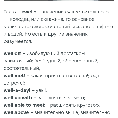
Так как «
well
» в значении существительного
— колодец или скважина, то основное
количество словосочетаний связано с нефтью
и водой. Но есть и другие значения,
разумеется.
well off
– изобилующий достатком;
зажиточный; безбедный; обеспеченный;
состоятельный;
well met!
– какая приятная встреча!; рад
встрече!;
well-a-day!
– увы!;
well up with
– заполняться чем-то;
well able to meet
– расширять кругозор;
well above
– значительно выше; значительно