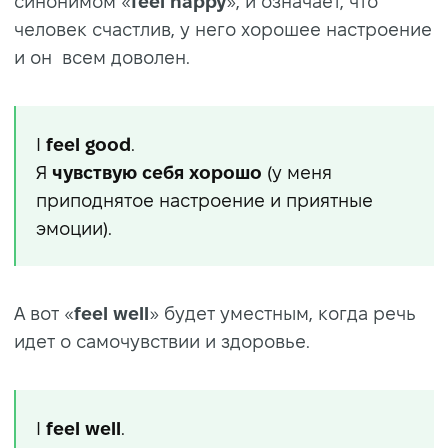
синонимом «
feel happy
», и означает, что
человек счастлив, у него хорошее настроение
и он всем доволен.
I
feel good
.
Я
чувствую
себя хорошо
(у меня
приподнятое настроение и приятные
эмоции).
А вот «
feel well
» будет уместным, когда речь
идет о самочувствии и здоровье.
I
feel well
.