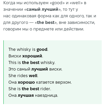
Когда мы используем «good» и «well» в
значении «
самый лучший
», то тут у
нас одинаковая форма как для одного, так и
для другого — «
the best
», вне зависимости,
говорим мы о предмете или действии.
The whisky is
good
.
Виски
хороший
.
This is
the
best
whisky.
Это самый
лучший
виски.
She rides
well
.
Она
хорошо
катается верхом.
She is
the best
rider.
Она
лучшая
наездница.