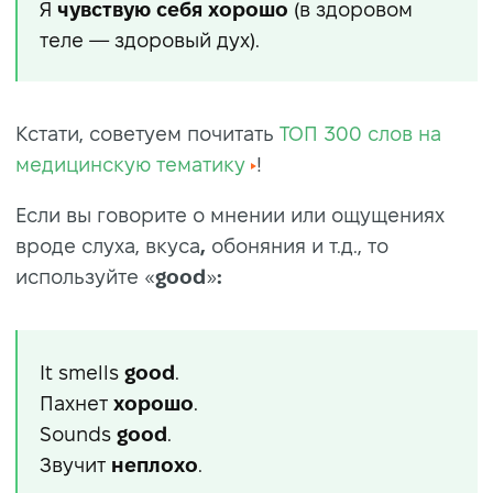
Я
чувствую
себя хорошо
(в здоровом
теле — здоровый дух).
Кстати, советуем почитать
ТОП 300 слов на
медицинскую тематику
!
Если вы говорите о мнении или ощущениях
вроде слуха, вкуса
,
обоняния и т.д., то
используйте «
good
»
:
It smells
good
.
Пахнет
хорошо
.
Sounds
good
.
Звучит
неплохо
.