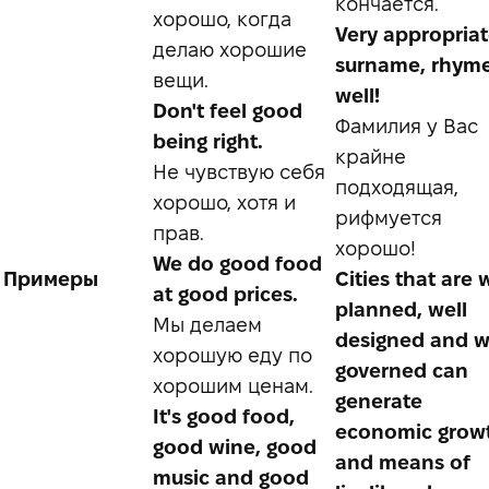
кончается.
хорошо, когда
Very appropria
делаю хорошие
surname, rhym
вещи.
well!
Don't feel good
Фамилия у Вас
being right.
крайне
Не чувствую себя
подходящая,
хорошо, хотя и
рифмуется
прав.
хорошо!
We do good food
Примеры
Cities that are 
at good prices.
planned, well
Мы делаем
designed and w
хорошую еду по
governed can
хорошим ценам.
generate
It's good food,
economic grow
good wine, good
and means of
music and good