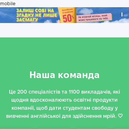
.
Наша команда
Це 200 спеціалістів та 1100 викладачів, які
щодня вдосконалюють освітні продукти
компанії, щоб дати студентам свободу у
вивченні англійської для здійснення мрій.
🤍