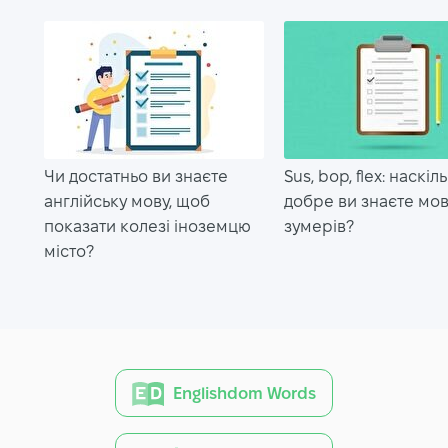
Чи достатньо ви знаєте
Sus, bop, flex: наскіл
англійську мову, щоб
добре ви знаєте мо
показати колезі іноземцю
зумерів?
місто?
Englishdom Words