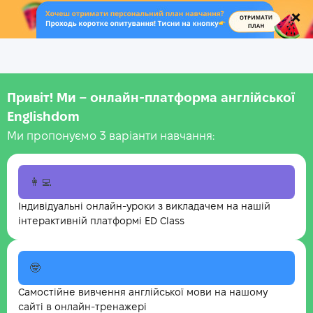
.
Привіт! Ми – онлайн-платформа англійської
Englishdom
Ми пропонуємо 3 варіанти навчання:
👩‍💻
Індивідуальні онлайн-уроки з викладачем на нашій
інтерактивній платформі ED Class
🤓
Самостійне вивчення англійської мови на нашому
сайті в онлайн-тренажері