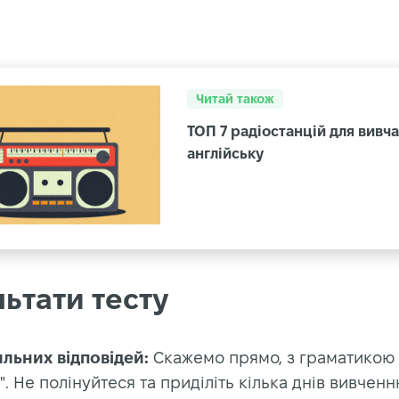
Читай також
ТОП 7 радіостанцій для вивч
англійську
ьтати тесту
ильних відповідей:
Скажемо прямо, з граматикою 
". Не полінуйтеся та приділіть кілька днів вивчен