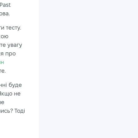
Past
ова.
и тесту.
кою
те увагу
ся про
йн
те.
нні буде
 Якщо не
не
ись? Тоді