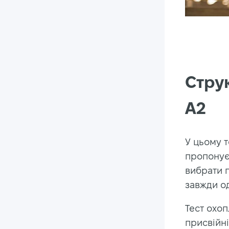
Струк
A2
У цьому т
пропонує
вибрати 
завжди од
Тест охоп
присвійні