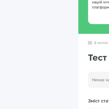
нашій інт
платформі
8 липня
Тест
Немає ча
Зміст стат