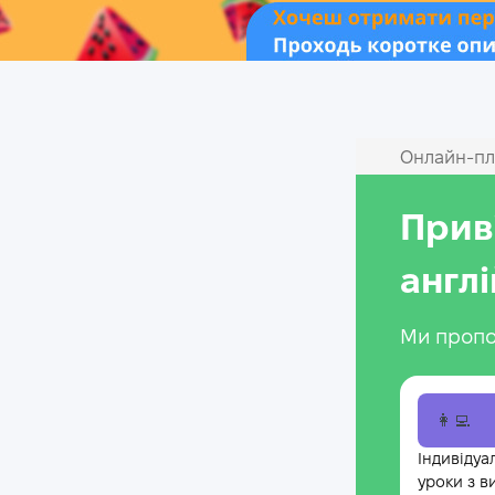
Онлайн‑пл
Прив
англ
Ми пропо
👩‍💻
Індивідуа
уроки з в