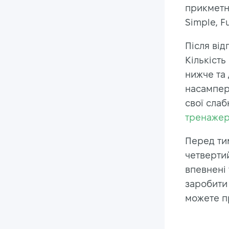
прикметни
Simple, F
Після від
Кількість
нижче та 
насампере
свої слаб
тренажер
Перед тим
четвертий
впевнені 
заробити 
можете п