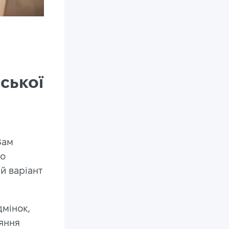
йської
Вам
но
й варіант
дмінок,
няння