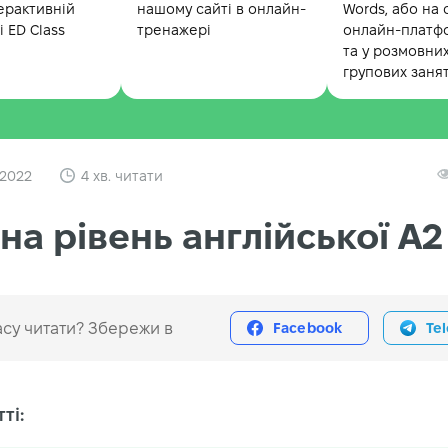
ерактивній
нашому сайті в онлайн-
Words, або на 
 ED Class
тренажері
онлайн-платф
та у розмовни
групових заня
 2022
4 хв. читати
 на рівень англійської A2
су читати? Збережи в
Facebook
Te
ті: