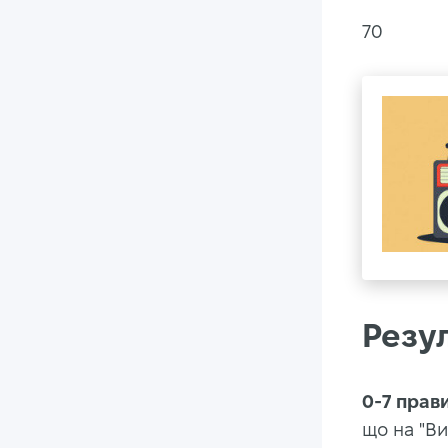
70
Резул
0-7 прав
що на "Ви