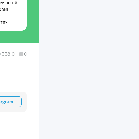
сучасній
ормі
х
ттях
33810
0
legram