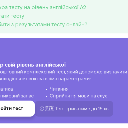
ра тесту на рівень англійської A2
тати тесту
ити з результатами тесту онлайн?
р свій рівень англійської
оштовний комплексний тест, який допоможе визначити 
володіння мовою за всіма параметрами:
атика
Читання
никовий запас
Сприйняття мови на слух
ойти тест
🕣 🇬🇧 Тест триватиме до 15 хв