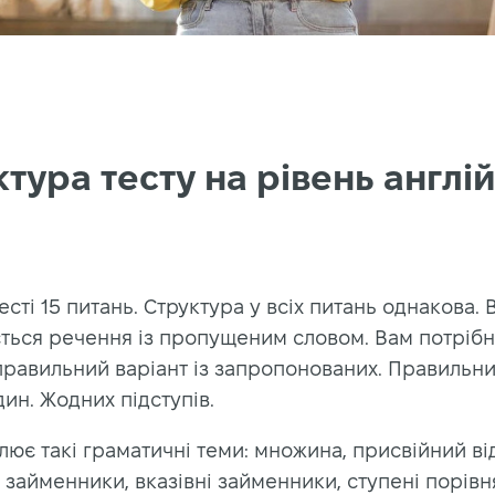
тура тесту на рівень англі
есті 15 питань. Структура у всіх питань однакова. 
ться речення із пропущеним словом. Вам потріб
правильний варіант із запропонованих. Правильни
ин. Жодних підступів.
лює такі граматичні теми: множина, присвійний ві
 займенники, вказівні займенники, ступені порів