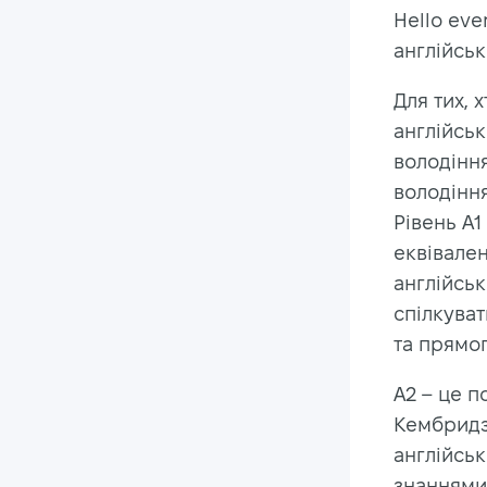
Hello eve
англійськ
Для тих,
англійськ
володіння
володіння
Рівень A1
еквівален
англійськ
спілкуват
та прямог
A2 – це п
Кембридзь
англійськ
знаннями,