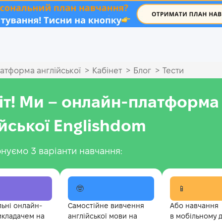
.
>
>
>
атформа англійської
Кабінет
Блог
Тести
іт! Ми – онлайн-платформа
ійської Englishdom
нуємо 3 варіанти навчання:
🤓
📱
льні онлайн-
Самостійне вивчення
Або навчання
икладачем на
англійської мови на
в мобільному 