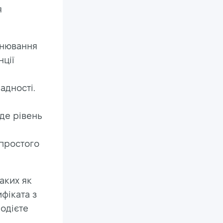
я
інювання
нції
адності.
де рівень
 простого
аких як
фіката з
лодієте