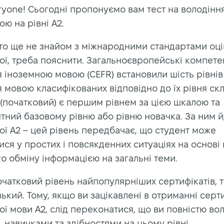
ryone! Сьогодні пропонуємо вам тест на володінн
ою на рівні A2.
 хто ще не знайом з міжнародними стандартами оц
ої, треба пояснити. Загальноєвропейські компете
 іноземною мовою (CEFR) встановили шість рівнів
 мовою класифікованих відповідно до їх рівня скл
 (початковий) є першим рівнем за цією шкалою та
тний базовому рівню або рівню новачка. За ним й
ої A2 – цей рівень передбачає, що студент може
ися у простих і повсякденних ситуаціях на основі
о обміну інформацією на загальні теми.
очатковий рівень найпопулярніших сертифікатів, т
кий. Тому, якщо ви зацікавлені в отриманні серти
ої мови A2, слід переконатися, що ви повністю во
 навичками та здібностями на цьому рівні.