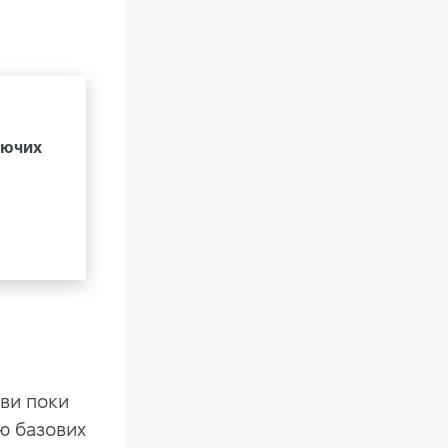
аючих
ви поки
ню базових