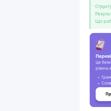
Структу
Резуль
Що роб
Переві
Це безк
рівень 
Грам
Слов
Пр