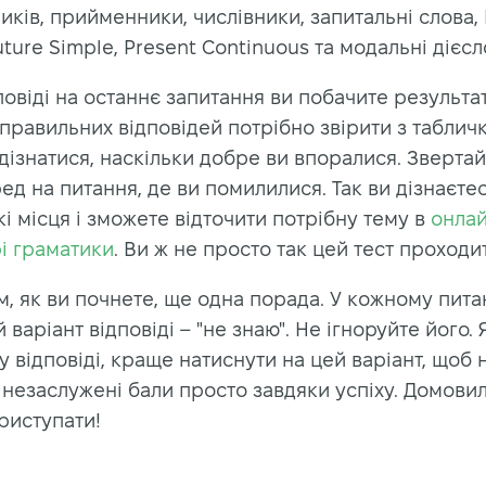
ків, прийменники, числівники, запитальні слова, 
uture Simple, Present Continuous та модальні дієсл
повіді на останнє запитання ви побачите результат
 правильних відповідей потрібно звірити з таблич
дізнатися, наскільки добре ви впоралися. Звертай
д на питання, де ви помилилися. Так ви дізнаєте
кі місця і зможете відточити потрібну тему в
онла
і граматики
. Ви ж не просто так цей тест проходи
, як ви почнете, ще одна порада. У кожному пита
 варіант відповіді – "не знаю". Не ігноруйте його.
у відповіді, краще натиснути на цей варіант, щоб 
незаслужені бали просто завдяки успіху. Домовил
риступати!