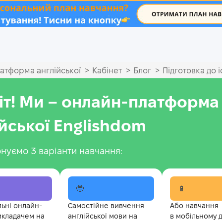
.
>
>
>
атформа англійської
Кабінет
Блог
Підготовка до і
іт! Ми – онлайн-платформа
ійської Englishdom
нуємо 3 варіанти навчання:
🤓
📱
льні онлайн-
Самостійне вивчення
Або навчання
икладачем на
англійської мови на
в мобільному 