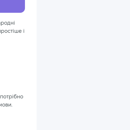
ародні
простіше і
 потрібно
мови.