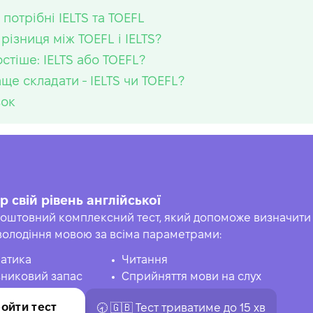
потрібні IELTS та TOEFL
різниця між TOEFL і IELTS?
стіше: IELTS або TOEFL?
ще складати - IELTS чи TOEFL?
вок
р свій рівень англійської
оштовний комплексний тест, який допоможе визначити 
володіння мовою за всіма параметрами:
атика
Читання
никовий запас
Сприйняття мови на слух
ойти тест
🕣 🇬🇧 Тест триватиме до 15 хв