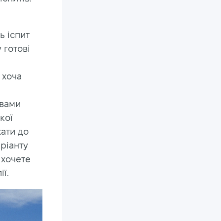
ь іспит
 готові
 хоча
 вами
кої
хати до
ріанту
 хочете
ії.