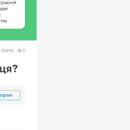
сучасній
ормі
х
ттях
34908
0
иця?
legram