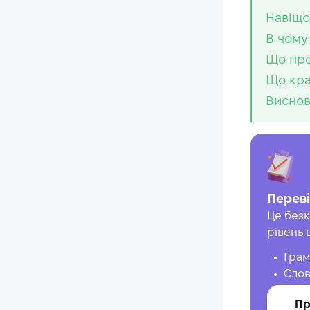
Навіщо 
В чому 
Що про
Що кра
Висно
Переві
Це безк
рівень 
Грам
Слов
Пр