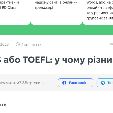
ерактивній
нашому сайті в онлайн-
Words, або на 
 ED Class
тренажері
онлайн-платф
та у розмовни
групових заня
 2023
7 хв. читати
S або TOEFL: у чому різн
су читати? Збережи в
Facebook
Te
ті: