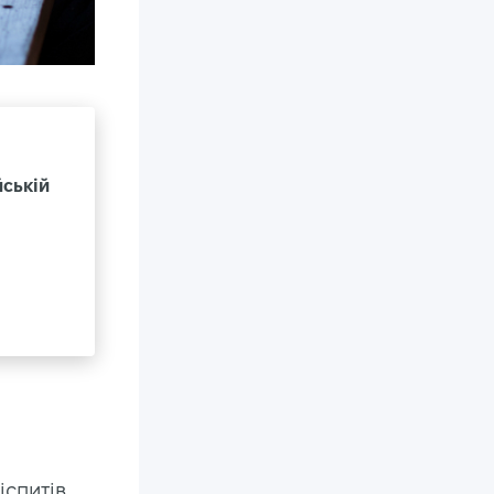
йській
спитів.