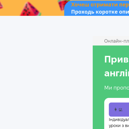
Онлайн‑пл
Прив
англ
Ми пропо
👩‍💻
Індивідуа
уроки з в