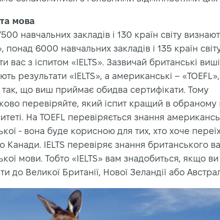
 та мова
500 навчальних закладів і 130 країн світу визнают
, понад 6000 навчальних закладів і 135 країн світу
и вас з іспитом «IELTS». Зазвичай британські виші
ть результати «IELTS», а американські – «TOEFL»,
 так, що виш приймає обидва сертифікати. Тому
ково перевіряйте, який іспит кращий в обраному
итеті. На TOEFL перевіряється знання американсь
ької - вона буде корисною для тих, хто хоче переї
 Канади. IELTS перевіряє знання британського ва
ької мови. Тобто «IELTS» вам знадобиться, якщо ви
ти до Великої Британії, Нової Зеландії або Австрал