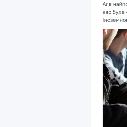
Але найпо
вас буде 
іноземном