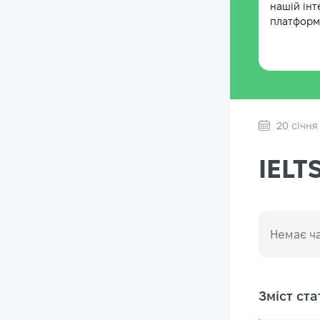
нашій інт
платформі
20 січня
IELT
Немає ча
Зміст стат