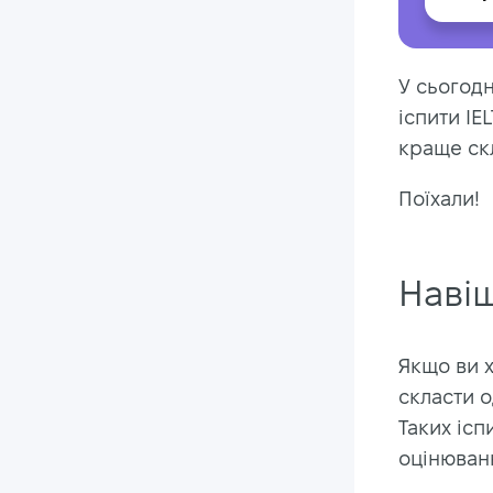
У сьогодн
іспити IEL
краще ск
Поїхали!
Навіщ
Якщо ви х
скласти о
Таких ісп
оцінюванн