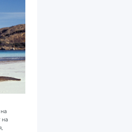
 на
 на
я,