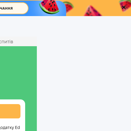
спитів
додатку Ed