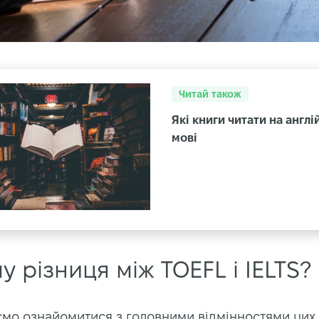
Читай також
Які книги читати на англі
мові
у різниця між TOEFL і IELTS?
мо ознайомитися з головними відмінностями цих і