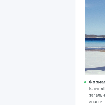
Форма
Іспит «
загальн
знання 