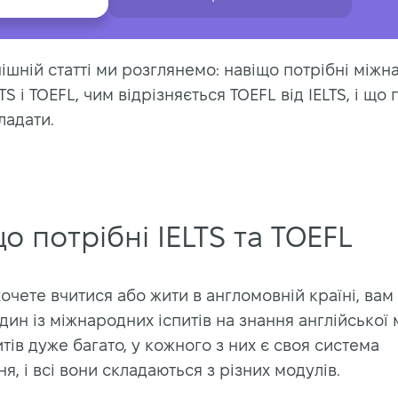
ішній статті ми розглянемо: навіщо потрібні міжн
TS і TOEFL, чим відрізняється TOEFL від IELTS, і що 
ладати.
о потрібні IELTS та TOEFL
очете вчитися або жити в англомовній країні, вам
дин із міжнародних іспитів на знання англійської 
итів дуже багато, у кожного з них є своя система
я, і всі вони складаються з різних модулів.