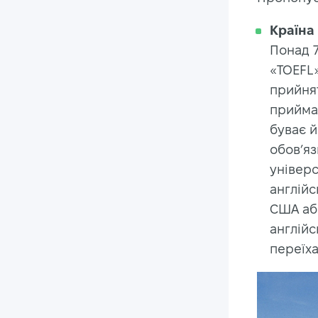
Країна
Понад 7
«TOEFL»
прийнят
приймаю
буває й
обов’яз
універс
англійс
США або
англійс
переїха