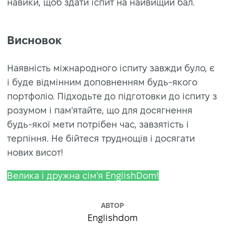
навики, щоб здати іспит на найвищий бал.
Висновок
Наявність міжнародного іспиту завжди було, є
і буде відмінним доповненням будь-якого
портфоліо. Підходьте до підготовки до іспиту з
розумом і пам'ятайте, що для досягнення
будь-якої мети потрібен час, завзятість і
терпіння. Не бійтеся труднощів і досягати
нових висот!
Велика і дружна сім'я EnglishDom!
АВТОР
Englishdom