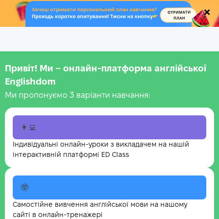
.
Привіт! Ми – онлайн-платформа англійської
Englishdom
Ми пропонуємо 3 варіанти навчання:
👩‍💻
Індивідуальні онлайн-уроки з викладачем на нашій
інтерактивній платформі ED Class
🤓
Самостійне вивчення англійської мови на нашому
сайті в онлайн-тренажері