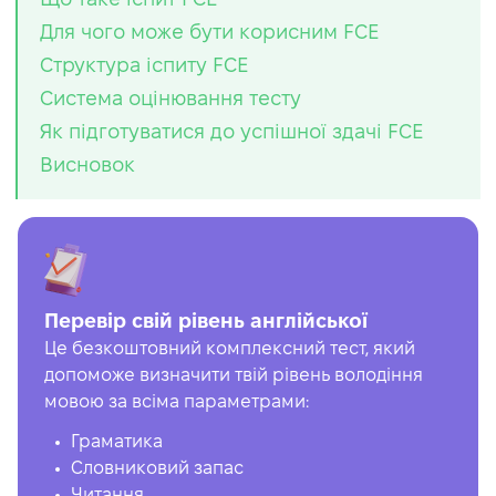
Для чого може бути корисним FCE
Структура іспиту FCE
Система оцінювання тесту
Як підготуватися до успішної здачі FCE
Висновок
Перевір свій рівень англійської
Це безкоштовний комплексний тест, який
допоможе визначити твій рівень володіння
мовою за всіма параметрами:
Граматика
Словниковий запас
Читання