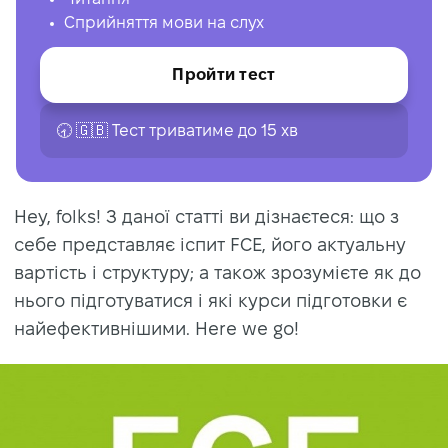
Сприйняття мови на слух
Пройти тест
🕣 🇬🇧 Тест триватиме до 15 хв
Hey, folks! З даної статті ви дізнаєтеся: що з
себе представляє іспит FCE, його актуальну
вартість і структуру; а також зрозумієте як до
нього підготуватися і які курси підготовки є
найефективнішими. Here we go!