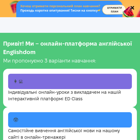
.
Привіт! Ми – онлайн-платформа англійської
Englishdom
Ми пропонуємо 3 варіанти навчання:
👩‍💻
Індивідуальні онлайн-уроки з викладачем на нашій
інтерактивній платформі ED Class
🤓
Самостійне вивчення англійської мови на нашому
сайті в онлайн-тренажері