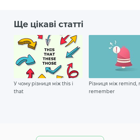
Ще цікаві статті
У чому різниця між this і
Різниця між remind, r
that
remember