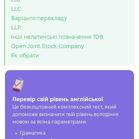
LLC
Варіанти перекладу
LLP
Інші нелатинські позначення ТОВ
Open Joint Stock Company
Як обрати
Перевір свій рівень англійської
Це безкоштовний комплексний тест, який
допоможе визначити твій рівень володіння
мовою за всіма параметрами:
Граматика