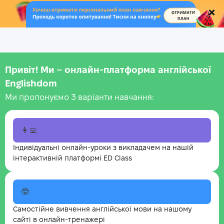
.
Привіт! Ми – онлайн-платформа англійської
Englishdom
Ми пропонуємо 3 варіанти навчання:
👩‍💻
Індивідуальні онлайн-уроки з викладачем на нашій
інтерактивній платформі ED Class
🤓
Самостійне вивчення англійської мови на нашому
сайті в онлайн-тренажері