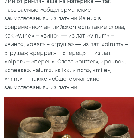
ими от римлян еще на материке — так
называемые «общегерманские
заимствования» из латыни.Из них в
современном английском есть такие слова,
как «wine» – «вино» — из лат. «vinum» –
«вино»; «pear» – «груша» — из лат. «pirum» –
«груша»; «pepper» – «перец» — из лат.
«piper» – «перец». Слова «butter», «pound»,
«cheese», «alum», «silk», «inch», «mile»,
«mint» — также «общегерманские
заимствования» из латыни.