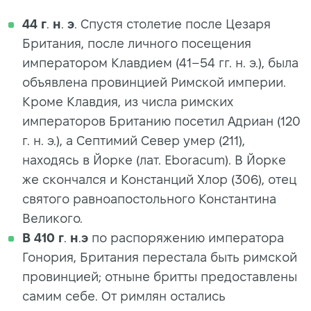
44
г
.
н
.
э
. Спустя столетие после Цезаря
Британия, после личного посещения
императором Клавдием (41–54 гг. н. э.), была
объявлена провинцией Римской империи.
Кроме Клавдия, из числа римских
императоров Британию посетил Адриан (120
г. н. э.), а Септимий Север умер (211),
находясь в Йорке (лат. Eboracum). В Йорке
же скончался и Констанций Хлор (306), отец
святого равноапостольного Константина
Великого.
В 410
г
.
н
.
э
по распоряжению императора
Гонория, Британия перестала быть римской
провинцией; отныне бритты предоставлены
самим себе. От римлян остались