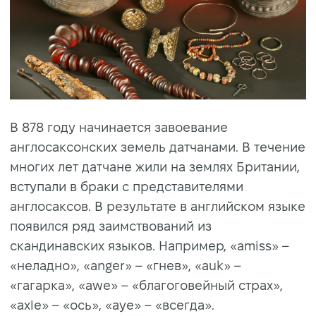
В 878 году начинается завоевание
англосаксонских земель датчанами. В течение
многих лет датчане жили на землях Британии,
вступали в браки с представителями
англосаксов. В результате в английском языке
появился ряд заимствований из
скандинавских языков. Например, «amiss» –
«неладно», «anger» – «гнев», «auk» –
«гагарка», «awe» – «благоговейный страх»,
«axle» – «ось», «aye» – «всегда».