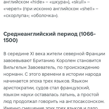
английском «hide» – «шкура»), «skull» –
«череп» (при исконно английском «shell» –
«скорлупа»; «оболочка»).
Среднеанглийский период (1066-
1500)
В середине XI века жители северной Франции
завоевывают Британию. Королем становится
Вильгельм Завоеватель, по происхождению
норманн. С этого времени в истории народа
начинается эпоха трех языков. Языком
аристократии, судов стал французский,
языком науки оставалась латынь, а простой
люд продолжал говорить на англосаксонском.
Именно смешение этих трех языков и дало