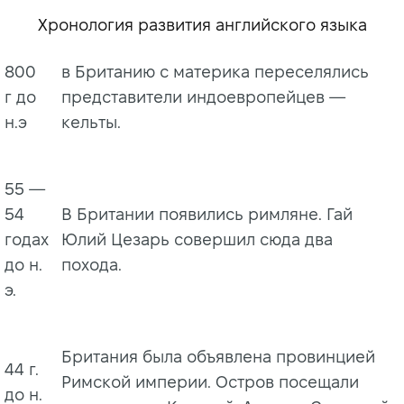
Хронология развития английского языка
800
в Британию с материка переселялись
г до
представители индоевропейцев —
н.э
кельты.
55 —
54
В Британии появились римляне. Гай
годах
Юлий Цезарь совершил сюда два
до н.
похода.
э.
Британия была объявлена провинцией
44 г.
Римской империи. Остров посещали
до н.