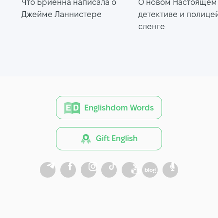
Что Бриенна написала о
О новом Настоящем
Джейме Ланнистере
детективе и полице
сленге
Englishdom Words
Gift English
blog