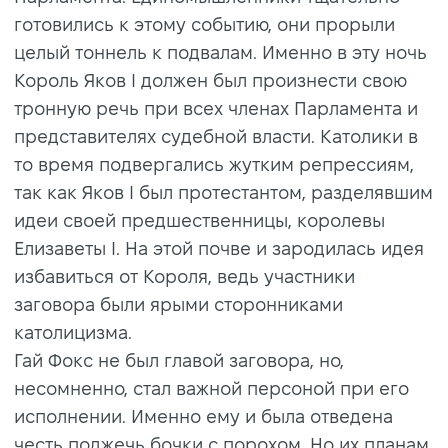
готовились к этому событию, они прорыли
целый тоннель к подвалам. Именно в эту ночь
Король Яков I должен был произнести свою
тронную речь при всех членах Парламента и
представителях судебной власти. Католики в
то время подвергались жутким репрессиям,
так как Яков I был протестантом, разделявшим
идеи своей предшественницы, королевы
Елизаветы I. На этой почве и зародилась идея
избавиться от Короля, ведь участники
заговора были ярыми сторонниками
католицизма.
Гай Фокс не был главой заговора, но,
несомненно, стал важной персоной при его
исполнении. Именно ему и была отведена
честь поджечь бочки с порохом. Но их планам