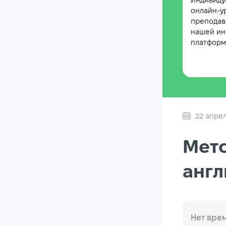
Индивиду
онлайн-у
преподав
нашей ин
платформе
22 апрел
Мето
англ
Нет врем