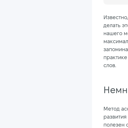
Известно,
делать э
нашего м
максимал
запоминан
практике
слов.
Немн
Метод ас
развития
полезен с