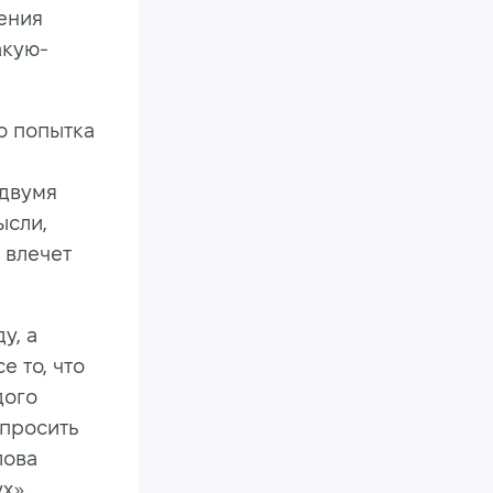
чения
акую-
о попытка
 двумя
ысли,
 влечет
у, а
е то, что
дого
опросить
лова
х»,