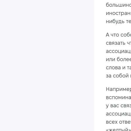
большинс
иностран
нибудь т
А что со
связать ч
ассоциац
или более
слова и т
за собой
Например
вспоминае
у вас свя
ассоциаци
всех отве
«желтый»