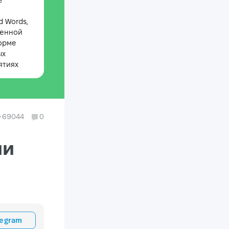
е
 Words,
менной
орме
ых
ятиях
69044
0
ии
legram