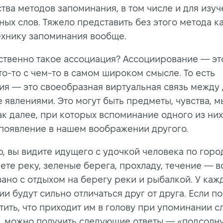
тва методов запоминания, в том числе и для изу
ных слов. Тяжело представить без этого метода к
ехнику запоминания вообще.
бственно такое ассоциация? Ассоциирование — эт
то-то с чем-то в самом широком смысле. То есть
ия — это своеобразная виртуальная связь между
 явлениями. Это могут быть предметы, чувства, м
ак далее, при которых вспоминание одного из них
 появление в нашем воображении другого.
, вы видите идущего с удочкой человека по город
те реку, зеленые берега, прохладу, течение — вс
зано с отдыхом на берегу реки и рыбалкой. У каж
и будут сильно отличаться друг от друга. Если п
тить, что приходит им в голову при упоминании с
, можно получить следующие ответы — «подсолну