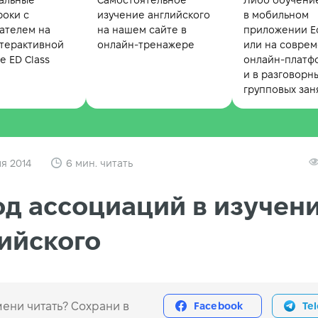
альные
Самостоятельное
Либо обучени
роки с
изучение английского
в мобильном
ателем на
на нашем сайте в
приложении Ed
терактивной
онлайн-тренажере
или на совре
 ED Class
онлайн-платф
и в разговорн
групповых зан
я 2014
6 мин. читать
д ассоциаций в изучен
ийского
ени читать? Сохрани в
Facebook
Te