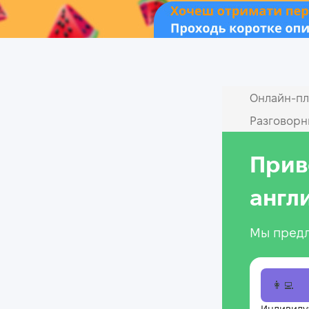
Онлайн‑пл
Разговорн
Прив
англ
Мы предл
👩‍💻