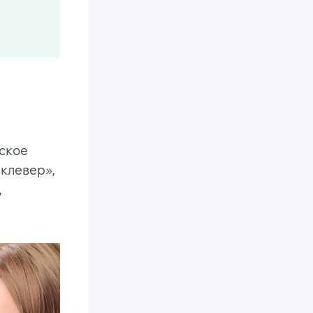
йское
«клевер»,
,