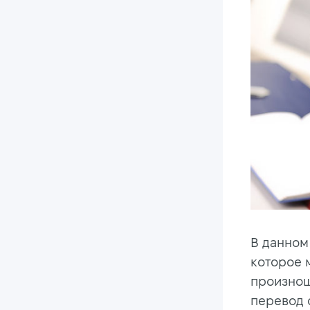
В данном
которое 
произно
перевод 