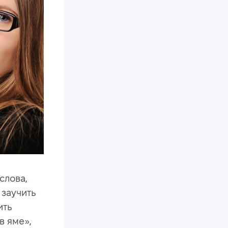
слова,
 заучить
ить
в яме»,