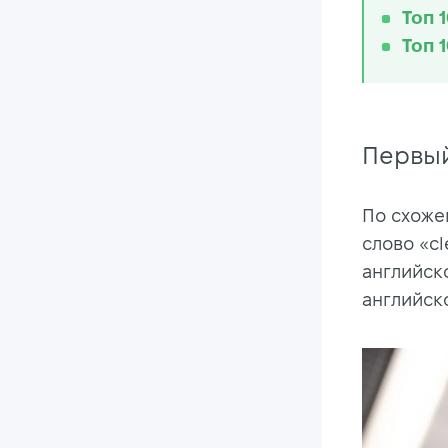
Топ 
Топ 
Первый
По схоже
слово «c
английско
английско