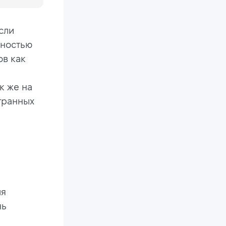
если
ьностью
ов как
к же на
транных
ля
нь