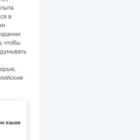
опыта
ся в
ом
оздании
, чтобы
идумывать
торые,
глийские
ом языке