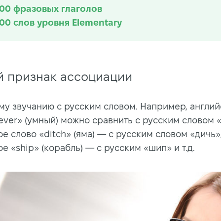
100 фразовых глаголов
100 слов уровня Elementary
 признак ассоциации
му звучанию с русским словом. Например, англи
lever» (умный) можно сравнить с русским словом 
е слово «ditch» (яма) — с русским словом «дичь»
е «ship» (корабль) — с русским «шип» и т.д.