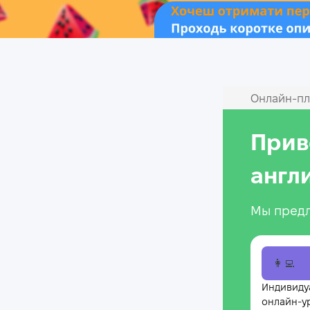
Онлайн‑пл
Прив
англ
Мы предл
👩‍💻
Индивиду
онлайн-у