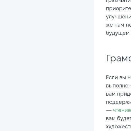
граммати
приорите
улучшение
же нам не
будущем 
Грам
Если вы 
выполнен
вам прид
поддержи
—
чтение
вам буде
художест