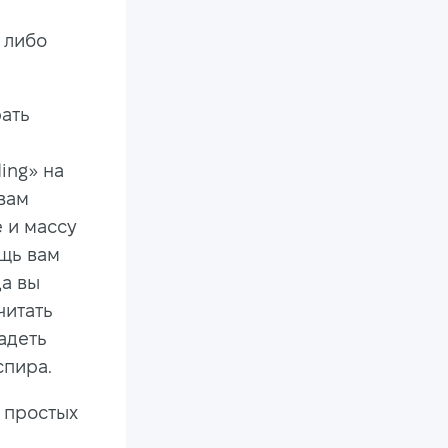
 либо
ать
и
ing» на
 вам
 и массу
ощь вам
да вы
читать
адеть
спира.
 простых