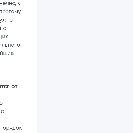
нечно, у
 поэтому
ужно.
в
с
щих
ильного
ейшие
тся от
о,
 с
 порядок