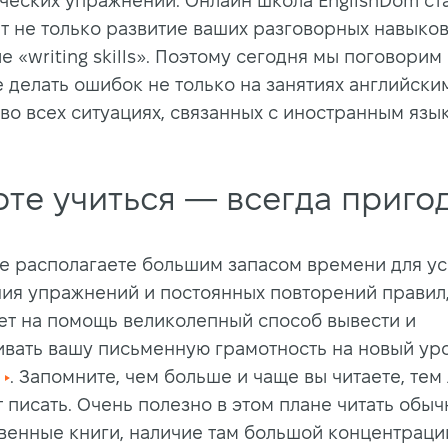
ческих упражнений. Онлайн школа EnglishDom ста
т не только развитие ваших разговорных навыков,
 «writing skills». Поэтому сегодня мы поговорим 
 делать ошибок не только на занятиях английским
во всех ситуациях, связанных с иностранным язы
оте учиться — всегда пригод
не располагаете большим запасом времени для у
ия упражнений и постоянных повторений правил,
ет на помощь великолепный способ вывести и
вать вашу письменную грамотность на новый уро
. Запомните, чем больше и чаще вы читаете, тем
т писать. Очень полезно в этом плане читать обы
венные книги, наличие там большой концентраци