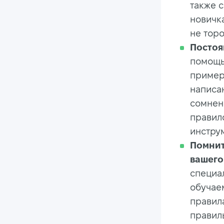
также с
новичк
не торо
Постоя
помощь
пример
написан
сомнени
правил
инстру
Помнит
вашего
специа
обучае
правила
правил