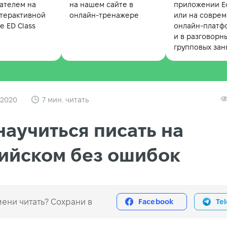
ателем на
на нашем сайте в
приложении Ed
терактивной
онлайн-тренажере
или на совре
 ED Class
онлайн-платф
и в разговорн
групповых зан
 2020
7 мин. читать
научиться писать на
ийском без ошибок
ени читать? Сохрани в
Facebook
Te