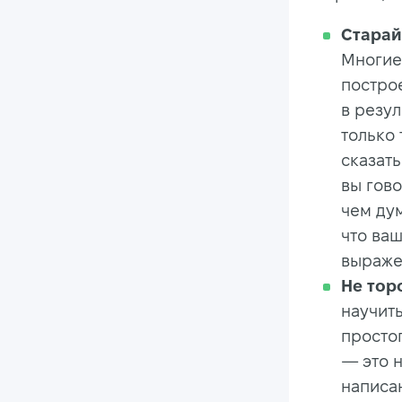
Старай
Многие
построе
в резу
только 
сказать
вы гово
чем ду
что ваш
выраже
Не тор
научить
просто
— это 
написа