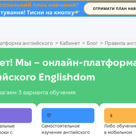
.
>
>
>
атформа английского
Кабинет
Блог
Правила анг
ет! Мы – онлайн‑платформ
ийского Englishdom
агаем 3 варианта обучения:
🤓
📱
альные
Самостоятельное
Либо обучени
роки с
изучение английского
в мобильном