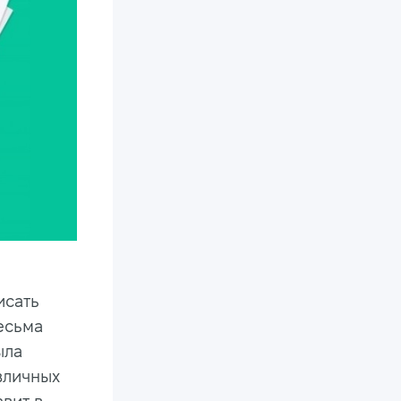
исать
есьма
ыла
зличных