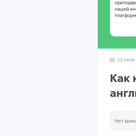
преподав
нашей ин
платформе
23 июля
Как 
англ
Нет врем