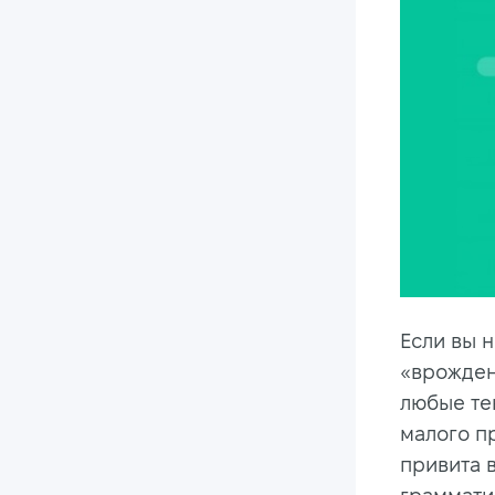
Если вы 
«врожденн
любые те
малого п
привита 