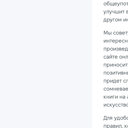
общеупот
улучшит 
другом и
Мы совет
интерес
произвед
сайте онл
приносит
позитивн
придет с
сомневае
книги на
искусств
Для удоб
правил, 