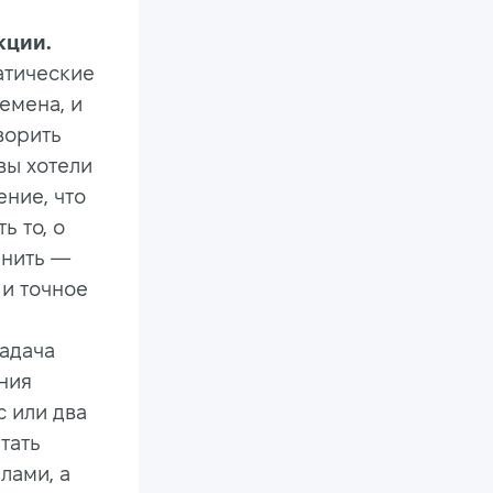
кции.
атические
емена, и
оворить
 вы хотели
ение, что
ь то, о
мнить —
 и точное
задача
ания
с или два
тать
лами, а