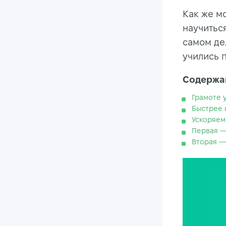
Как же м
научитьс
самом дел
учились 
Содержан
Грамоте 
Быстрее 
Ускоряем
Первая — 
Вторая —