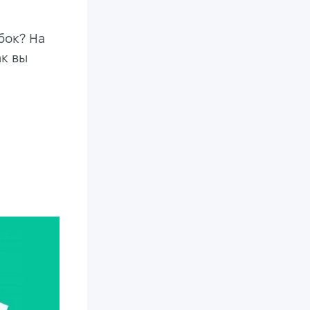
бок? На
ак вы