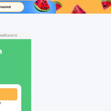
лийского
а
е