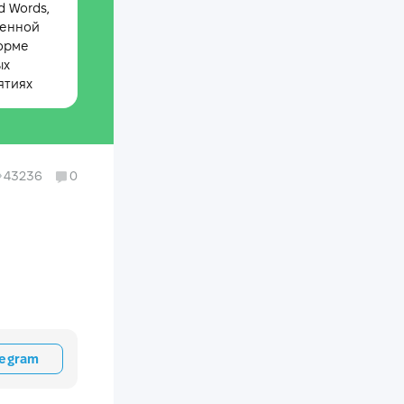
 Words,
менной
орме
ых
ятиях
43236
0
legram