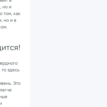
вит в
 но и
о том, как
, но и в
ком.
ится!
сердного
 то здесь
вень. Это
 легче
чные
и