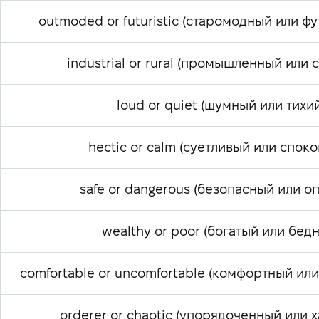
outmoded or futuristic (старомодный или ф
industrial or rural (промышленный или 
loud or quiet (шумный или тихий
hectic or calm (суетливый или спок
safe or dangerous (безопасный или о
wealthy or poor (богатый или бед
comfortable or uncomfortable (комфортный ил
orderer or chaotic (упорядоченный или 