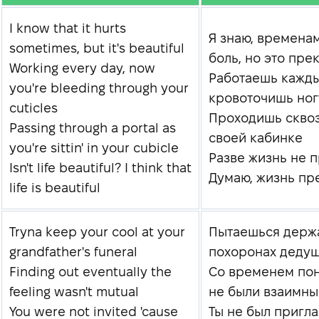
I know that it hurts
Я знаю, времена
sometimes, but it's beautiful
боль, но это пре
Working every day, now
Работаешь кажды
you're bleeding through your
кровоточишь ног
cuticles
Проходишь сквоз
Passing through a portal as
своей кабинке
you're sittin' in your cubicle
Разве жизнь не 
Isn't life beautiful? I think that
Думаю, жизнь пр
life is beautiful
Tryna keep your cool at your
Пытаешься держа
grandfather's funeral
похоронах деду
Finding out eventually the
Со временем пон
feeling wasn't mutual
не были взаимн
You were not invited 'cause
Ты не был пригла