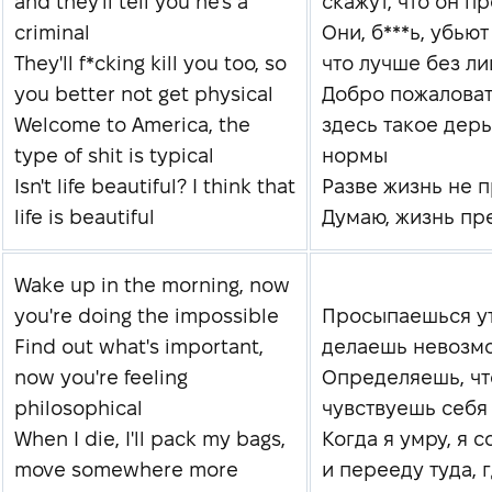
and they'll tell you he's a
скажут, что он п
criminal
Они, б***ь, убьют
They'll f*cking kill you too, so
что лучше без л
you better not get physical
Добро пожаловат
Welcome to America, the
здесь такое дер
type of shit is typical
нормы
Isn't life beautiful? I think that
Разве жизнь не 
life is beautiful
Думаю, жизнь пр
Wake up in the morning, now
you're doing the impossible
Просыпаешься ут
Find out what's important,
делаешь невозм
now you're feeling
Определяешь, что
philosophical
чувствуешь себ
When I die, I'll pack my bags,
Когда я умру, я 
move somewhere more
и перееду туда,