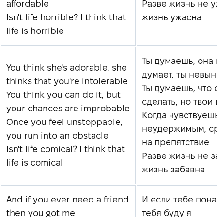
affordable
Разве жизнь не 
Isn't life horrible? I think that
жизнь ужасна
life is horrible
Ты думаешь, она 
You think she's adorable, she
думает, ты невы
thinks that you're intolerable
Ты думаешь, что
You think you can do it, but
сделать, но тво
your chances are improbable
Когда чувствуеш
Once you feel unstoppable,
неудержимым, с
you run into an obstacle
на препятствие
Isn't life comical? I think that
Разве жизнь не з
life is comical
жизнь забавна
And if you ever need a friend
И если тебе пона
then you got me
тебя буду я