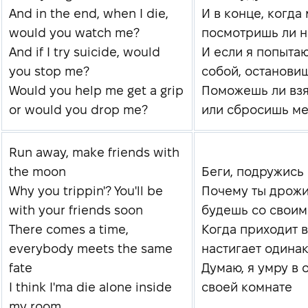
And in the end, when I die,
И в конце, когда
would you watch me?
посмотришь ли н
And if I try suicide, would
И если я попыта
you stop me?
собой, останови
Would you help me get a grip
Поможешь ли взя
or would you drop me?
или сбросишь ме
Run away, make friends with
the moon
Беги, подружись 
Why you trippin'? You'll be
Почему ты дрожи
with your friends soon
будешь со своим
There comes a time,
Когда приходит в
everybody meets the same
настигает одина
fate
Думаю, я умру в 
I think I'ma die alone inside
своей комнате
my room