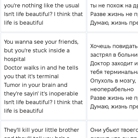
you're nothing like the usual
ты не похож на д
Isn't life beautiful? I think that
Разве жизнь не 
life is beautiful
Думаю, жизнь пр
You wanna see your friends,
Хочешь повидать 
but you're stuck inside a
застрял в больн
hospital
Доктор заходит и 
Doctor walks in and he tells
тебя терминальн
you that it's terminal
Опухоль в мозгу, 
Tumor in your brain and
неоперабельно
they're sayin' it's inoperable
Разве жизнь не 
Isn't life beautiful? I think that
Думаю, жизнь пр
life is beautiful
They'll kill your little brother
Они убьют твоег