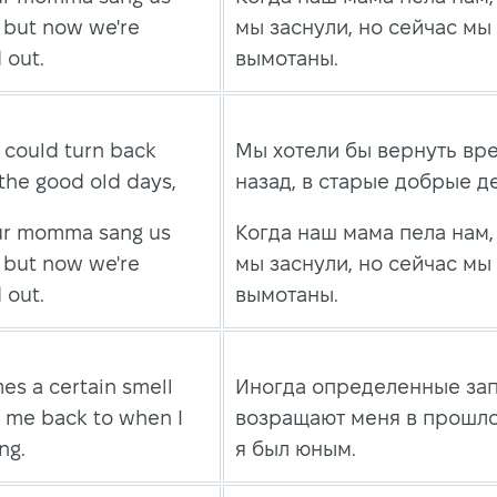
 but now we're
мы заснули, но сейчас мы
 out.
вымотаны.
 could turn back
Мы хотели бы вернуть вр
 the good old days,
назад, в старые добрые д
r momma sang us
Когда наш мама пела нам,
 but now we're
мы заснули, но сейчас мы
 out.
вымотаны.
es a certain smell
Иногда определенные за
e me back to when I
возращают меня в прошло
ng.
я был юным.