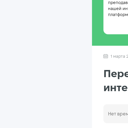
преподав
нашей ин
платформе
1 марта 
Пере
инте
Нет врем