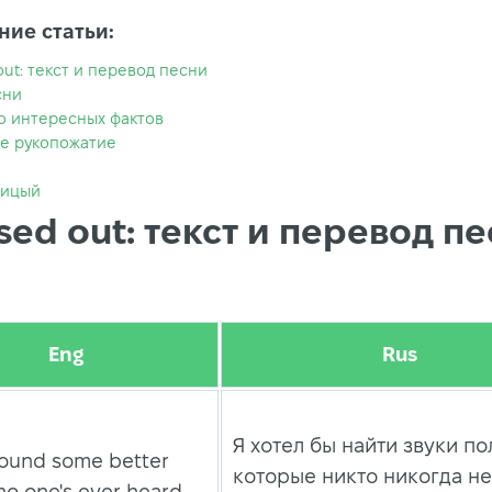
ие статьи:
out: текст и перевод песни
сни
о интересных фактов
е рукопожатие
лицый
sed out: текст и перевод п
Eng
Rus
Я хотел бы найти звуки по
 found some better
которые никто никогда не
o one's ever heard.