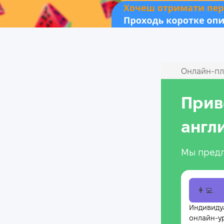
Онлайн‑пл
Прив
англ
Мы предл
👩‍💻
Индивиду
онлайн-у