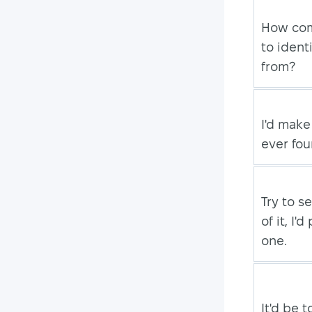
How com
to ident
from?
I'd make 
ever fou
Try to se
of it, I'
one.
It'd be 