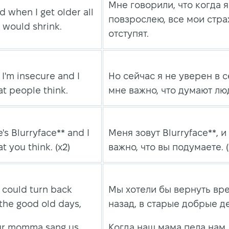
Мне говорили, что когда я
ld when I get older all
повзрослею, все мои стра
 would shrink.
отступят.
I'm insecure and I
Но сейчас я не уверен в с
t people think.
мне важно, что думают лю
s Blurryface** and I
Меня зовут Blurryface**, и
t you think. (х2)
важно, что вы подумаете. (
 could turn back
Мы хотели бы вернуть вр
 the good old days,
назад, в старые добрые д
r momma sang us
Когда наш мама пела нам,