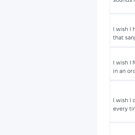
I wish I
that san
I wish I
in an or
I wish I
every ti