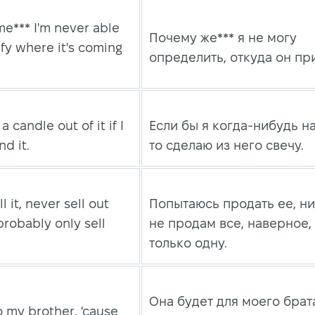
e*** I'm never able
Почему же*** я не могу
ify where it's coming
определить, откуда он пр
a candle out of it if I
Если бы я когда-нибудь на
nd it.
то сделаю из него свечу.
ll it, never sell out
Попытаюсь продать ее, н
d probably only sell
не продам все, наверное,
только одну.
Она будет для моего брат
to my brother, 'cause