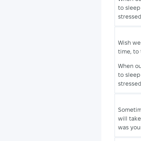
to sleep
stressed
Wish we
time, to
When ou
to sleep
stressed
Sometim
will tak
was you