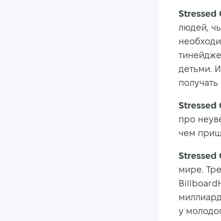
Stressed
людей, чь
необходи
тинейдже
детьми. И
получать 
Stressed
про неуве
чем приш
Stressed
мире. Тр
Billboard
миллиард
у молодо