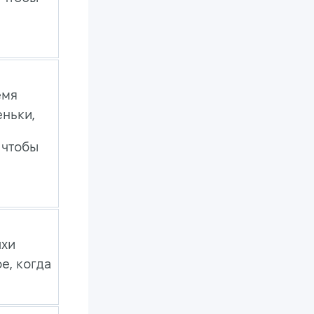
емя
еньки,
 чтобы
пхи
е, когда