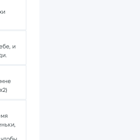
хи
ебе, и
ди.
 мне
х2)
емя
еньки,
 чтобы