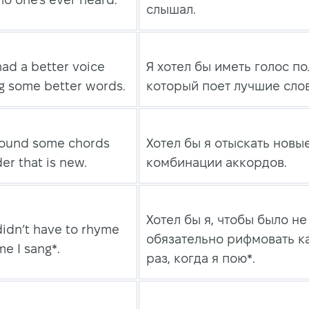
слышал.
 had a better voice
Я хотел бы иметь голос п
g some better words.
который поет лучшие слов
 found some chords
Хотел бы я отыскать новы
der that is new.
комбинации аккордов.
Хотел бы я, чтобы было не
 didn’t have to rhyme
обязательно рифмовать 
me I sang*.
раз, когда я пою*.