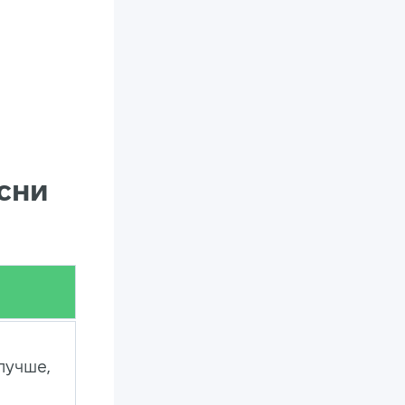
есни
лучше,