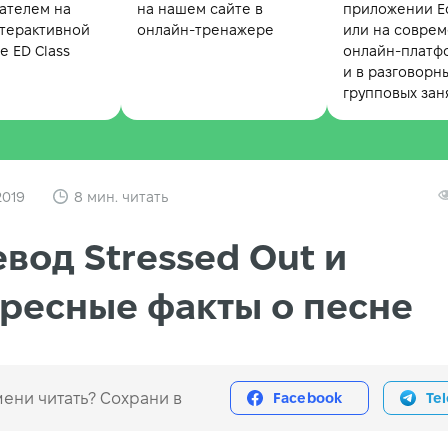
ателем на
на нашем сайте в
приложении Ed
терактивной
онлайн-тренажере
или на совре
 ED Class
онлайн-платф
и в разговорн
групповых зан
2019
8 мин. читать
вод Stressed Out и
ресные факты о песне
ени читать? Сохрани в
Facebook
Te