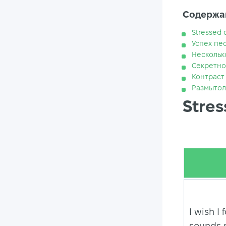
Содержан
Stressed 
Успех пе
Нескольк
Секретно
Контраст
Размыто
Stres
I wish I
sounds n