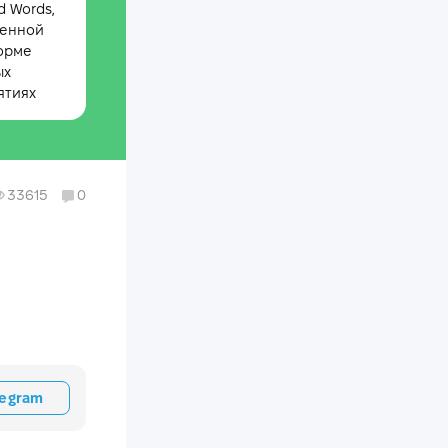
 Words,
менной
орме
ых
ятиях
33615
0
legram