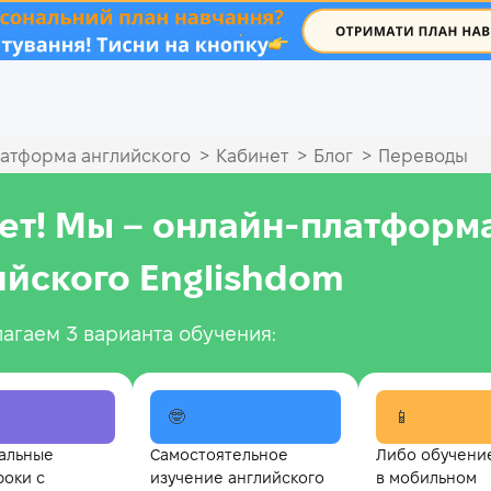
.
>
>
>
атформа английского
Кабинет
Блог
Переводы
ет! Мы – онлайн‑платформ
ийского Englishdom
агаем 3 варианта обучения:
🤓
📱
альные
Самостоятельное
Либо обучени
роки с
изучение английского
в мобильном