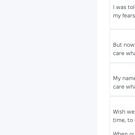
I was to
my fears
But now 
care wha
My name'
care wha
Wish we
time, to
When ou