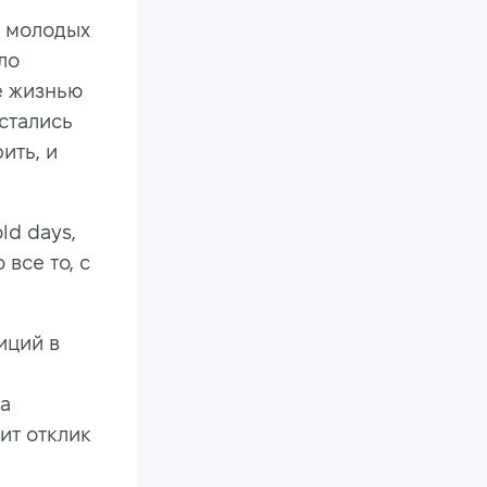
й молодых
ло
е жизнью
стались
ить, и
ld days,
все то, с
иций в
ра
ит отклик