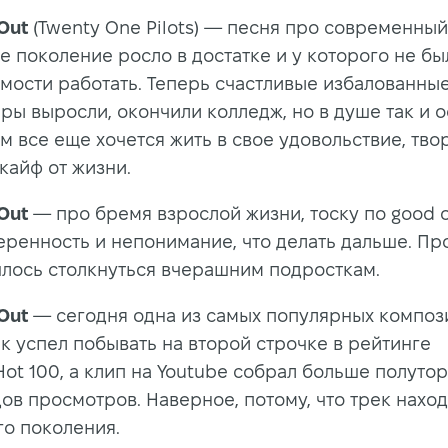
Out
(Twenty One Pilots) — песня про современны
е поколение росло в достатке и у которого не бы
мости работать. Теперь счастливые избалованны
ры выросли, окончили колледж, но в душе так и о
м все еще хочется жить в свое удовольствие, твор
кайф от жизни.
Out
— про бремя взрослой жизни, тоску по good o
ренность и непонимание, что делать дальше. Про 
лось столкнуться вчерашним подросткам.
Out
— сегодня одна из самых популярных композ
ек успел побывать на второй строчке в рейтинге
Hot 100, а клип на Youtube собрал больше полуто
ов просмотров. Наверное, потому, что трек наход
го поколения.