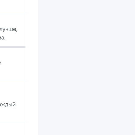
олучше,
а.
е
каждый