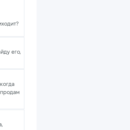
иходит?
йду его,
икогда
 продам
а,