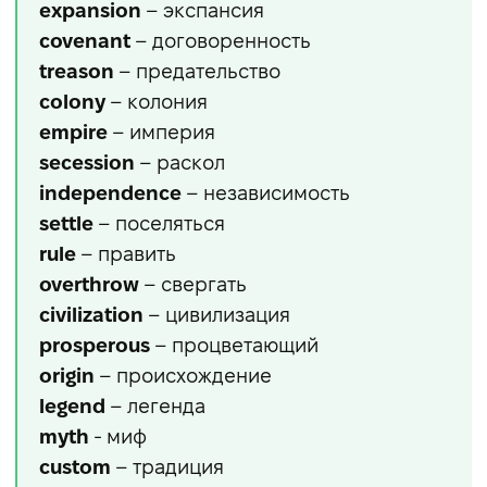
expansion
– экспансия
covenant
– договоренность
treason
– предательство
colony
– колония
empire
– империя
secession
– раскол
independence
– независимость
settle
– поселяться
rule
– править
overthrow
– свергать
civilization
– цивилизация
prosperous
– процветающий
origin
– происхождение
legend
– легенда
myth
- миф
custom
– традиция