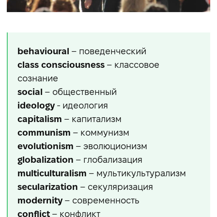
behavioural
– поведенческий
class consciousness
– классовое
сознание
social
– общественный
ideology
- идеология
capitalism
– капитализм
communism
– коммунизм
evolutionism
– эволюционизм
globalization
– глобализация
multiculturalism
– мультикультурализм
secularization
– секуляризация
modernity
– современность
conflict
– конфликт