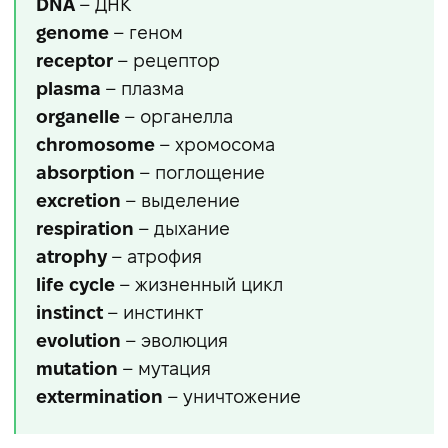
DNA
– ДНК
genome
– геном
receptor
– рецептор
plasma
– плазма
organelle
– органелла
chromosome
– хромосома
absorption
– поглощение
excretion
– выделение
respiration
– дыхание
atrophy
– атрофия
life cycle
– жизненный цикл
instinct
– инстинкт
evolution
– эволюция
mutation
– мутация
extermination
– уничтожение