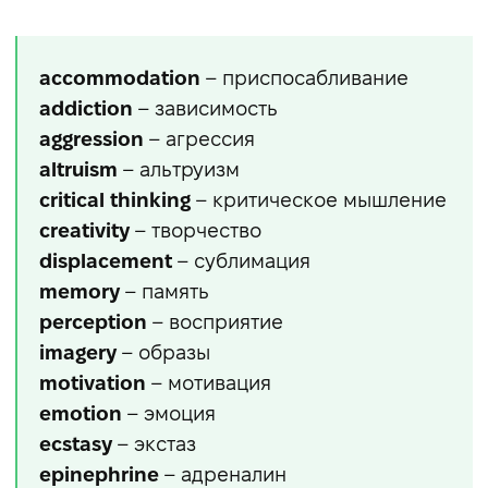
accommodation
– приспосабливание
addiction
– зависимость
aggression
– агрессия
altruism
– альтруизм
critical thinking
– критическое мышление
creativity
– творчество
displacement
– сублимация
memory
– память
perception
– восприятие
imagery
– образы
motivation
– мотивация
emotion
– эмоция
ecstasy
– экстаз
epinephrine
– адреналин