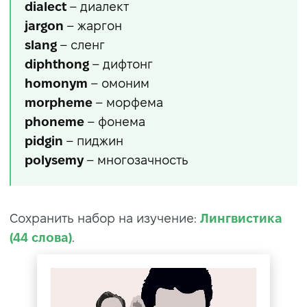
dialect
– диалект
jargon
– жаргон
slang
– сленг
diphthong
– дифтонг
homonym
– омоним
morpheme
– морфема
phoneme
– фонема
pidgin
– пиджин
polysemy
– многозачность
Сохранить набор на изучение:
Лингвистика
(44 слова)
.