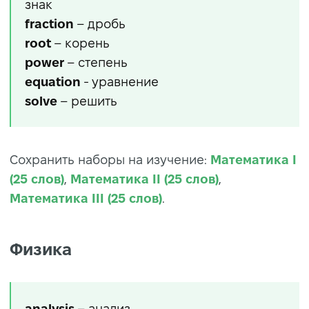
знак
fraction
– дробь
root
– корень
power
– степень
equation
- уравнение
solve
– решить
Сохранить наборы на изучение:
Математика I
(25 слов)
,
Математика II (25 слов)
,
Математика III (25 слов)
.
Физика
analysis
– анализ