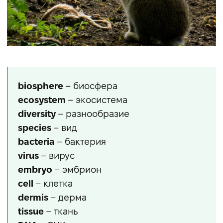
biosphere
– биосфера
ecosystem
– экосистема
diversity
– разнообразие
species
– вид
bacteria
– бактерия
virus
– вирус
embryo
– эмбрион
cell
– клетка
dermis
– дерма
tissue
– ткань