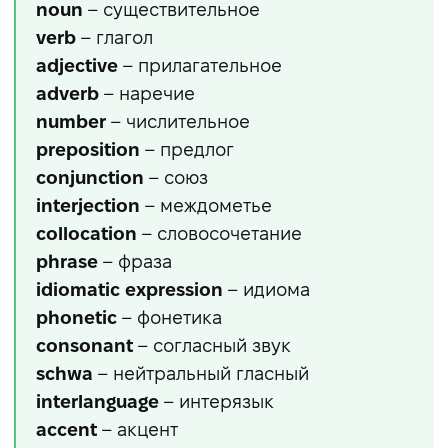
noun
– существительное
verb
– глагол
adjective
– прилагательное
adverb
– наречие
number
– числительное
preposition
– предлог
conjunction
– союз
interjection
– междометье
collocation
– словосочетание
phrase
– фраза
idiomatic expression
– идиома
phonetic
– фонетика
consonant
– согласный звук
schwa
– нейтральный гласный
interlanguage
– интерязык
accent
– акцент