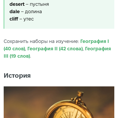
desert
– пустыня
dale
– долина
cliff
– утес
Сохранить наборы на изучение:
География I
(40 слов)
,
География II (42 слова)
,
География
III (19 слов)
.
История