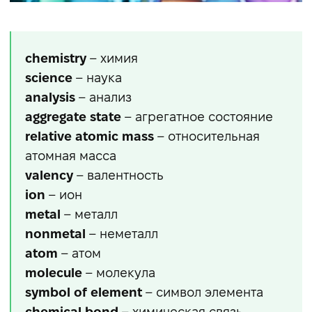
chemistry
– химия
science
– наука
analysis
– анализ
aggregate state
– агрегатное состояние
relative atomic mass
– относительная
атомная масса
valency
– валентность
ion
– ион
metal
– металл
nonmetal
– неметалл
atom
– атом
molecule
– молекула
symbol of element
– символ элемента
chemical bond
– химическая связь