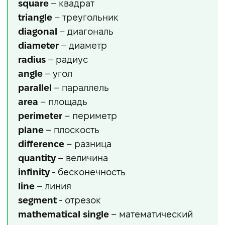
square
– квадрат
triangle
– треугольник
diagonal
– диагональ
diameter
– диаметр
radius
– радиус
angle
– угол
parallel
– параллель
area
– площадь
perimeter
– периметр
plane
– плоскость
difference
– разница
quantity
– величина
infinity
- бесконечность
line
– линия
segment
- отрезок
mathematical single
– математический