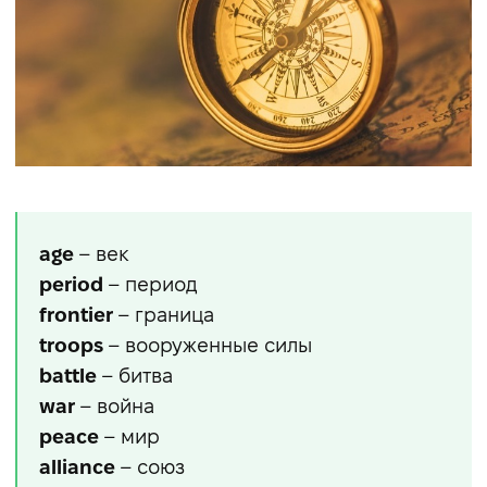
age
– век
period
– период
frontier
– граница
troops
– вооруженные силы
battle
– битва
war
– война
peace
– мир
alliance
– союз