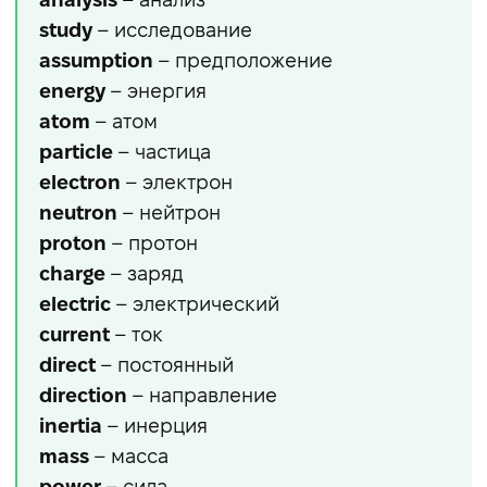
study
– исследование
assumption
– предположение
energy
– энергия
atom
– атом
particle
– частица
electron
– электрон
neutron
– нейтрон
proton
– протон
charge
– заряд
electric
– электрический
current
– ток
direct
– постоянный
direction
– направление
inertia
– инерция
mass
– масса
power
– сила