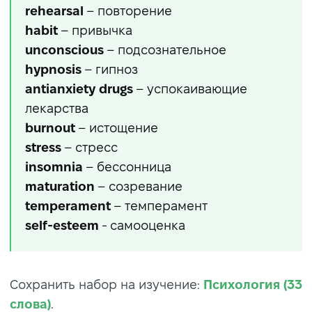
rehearsal
– повторение
habit
– привычка
unconscious
– подсознательное
hypnosis
– гипноз
antianxiety drugs
– успокаивающие
лекарства
burnout
– истощение
stress
– стресс
insomnia
– бессонница
maturation
– созревание
temperament
– темперамент
self-esteem
- самооценка
Сохранить набор на изучение:
Психология (33
слова)
.