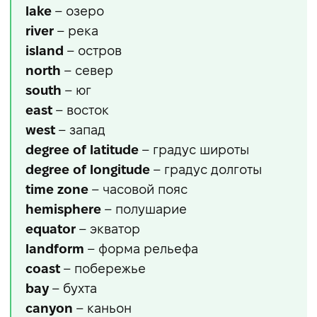
lake
– озеро
river
– река
island
– остров
north
– север
south
– юг
east
– восток
west
– запад
degree of latitude
– градус широты
degree of longitude
– градус долготы
time zone
– часовой пояс
hemisphere
– полушарие
equator
– экватор
landform
– форма рельефа
coast
– побережье
bay
– бухта
canyon
– каньон