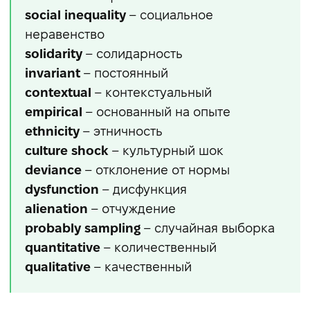
social inequality
– социальное
неравенство
solidarity
– солидарность
invariant
– постоянный
contextual
– контекстуальный
empirical
– основанный на опыте
ethnicity
– этничность
culture shock
– культурный шок
deviance
– отклонение от нормы
dysfunction
– дисфункция
alienation
– отчуждение
probably sampling
– случайная выборка
quantitative
– количественный
qualitative
– качественный