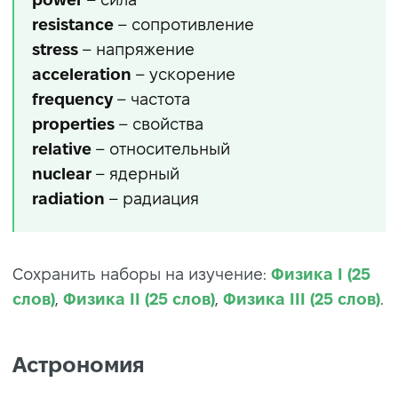
resistance
– сопротивление
stress
– напряжение
acceleration
– ускорение
frequency
– частота
properties
– свойства
relative
– относительный
nuclear
– ядерный
radiation
– радиация
Сохранить наборы на изучение:
Физика I (25
слов)
,
Физика II (25 слов)
,
Физика III (25 слов)
.
Астрономия