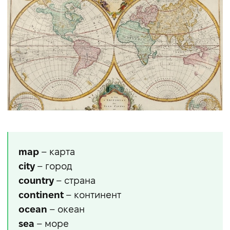
map
– карта
city
– город
country
– страна
continent
– континент
ocean
– океан
sea
– море