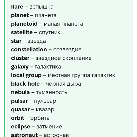
flare
– вспышка
planet
– планета
planetoid
– малая планета
satellite
– спутник
star
– звезда
constellation
– созвездие
cluster
– звездное скопление
galaxy
– галактика
local group
– местная группа галактик
black hole
– черная дыра
nebula
– туманность
pulsar
– пульсар
quasar
– квазар
orbit
– орбита
eclipse
– затмение
astronaut
– астронавт