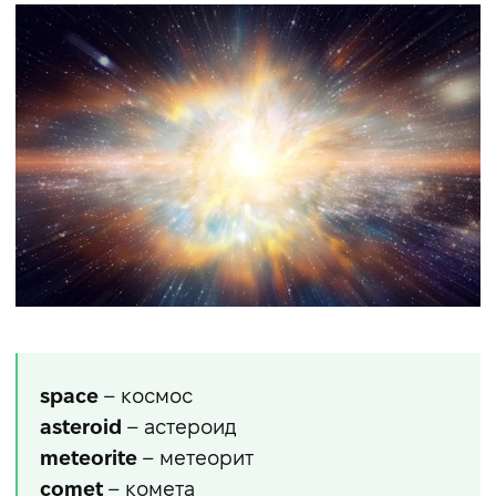
space
– космос
asteroid
– астероид
meteorite
– метеорит
comet
– комета