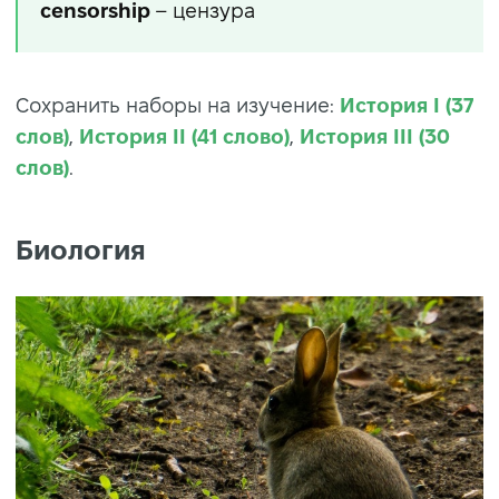
censorship
– цензура
Сохранить наборы на изучение:
История I (37
слов)
,
История II (41 слово)
,
История III (30
слов)
.
Биология