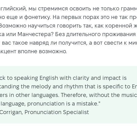
нглийский, мы стремимся освоить не только грам
но еще и фонетику. На первых порах это не так пр
 Возможно научиться говорить так, как коренной 
а или Манчестера? Без длительного проживания 
 вас такое навряд ли получится, а вот свести к м
акцент вполне возможно.
ick to speaking English with clarity and impact is
anding the melody and rhythm that is specific to En
fers in other languages. Therefore, without the music
 language, pronunciation is a mistake."
Corrigan, Pronunciation Specialist