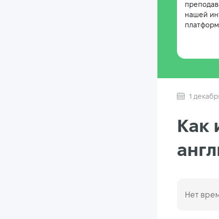
преподав
нашей ин
платформе
1 декабр
Как 
анг
Нет врем