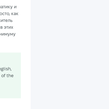
матику и
осто, как
житель
в этих
инимуму
glish,
 of the