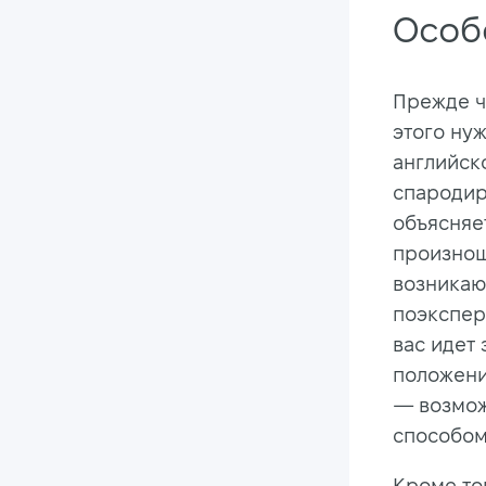
Особ
Прежде че
этого ну
английск
спародир
объясняе
произнош
возникаю
поэкспер
вас идет 
положени
— возмож
способом
Кроме то