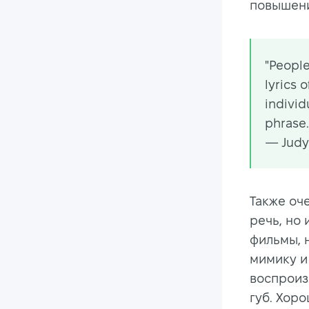
повышени
"People
lyrics 
individ
phrase.
— Judy 
Также оч
речь, но
фильмы, 
мимику и
воспроиз
губ. Хор