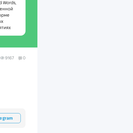
 Words,
менной
орме
ых
ятиях
9167
0
legram