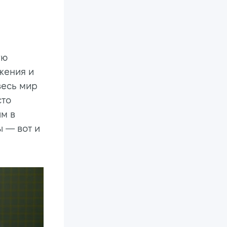
ую
жения и
весь мир
сто
м в
ы — вот и