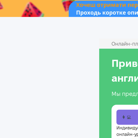
Онлайн‑пл
Прив
англ
Мы предл
👩‍💻
Индивиду
онлайн-у