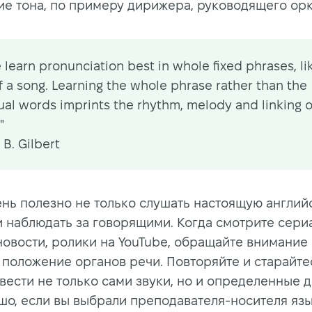
е тона, по примеру дирижера, руководящего ор
 learn pronunciation best in whole fixed phrases, li
of a song. Learning the whole phrase rather than the
ual words imprints the rhythm, melody and linking o
"
B. Gilbert
ень полезно не только слушать настоящую англий
 и наблюдать за говорящими. Когда смотрите сери
новости, ролики на YouTube, обращайте внимание
 положение органов речи. Повторяйте и старайте
вести не только сами звуки, но и определенные 
ошо, если вы выбрали преподавателя-носителя язы