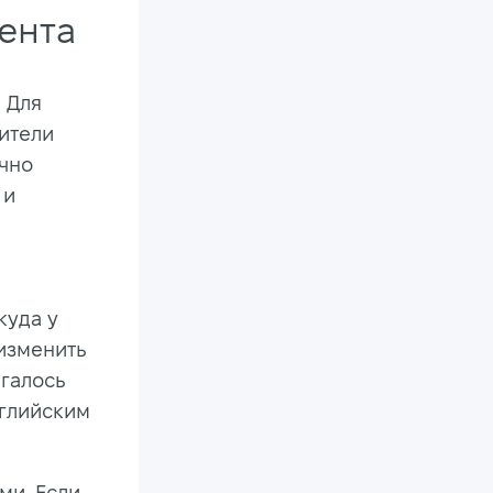
ента
 Для
сители
чно
 и
куда у
 изменить
ягалось
нглийским
ми. Если