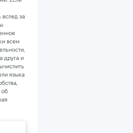
 вслед за
вы
бенное
ески всем
ельности,
а друга и
вычислить
ели языка
обства,
 об
рая