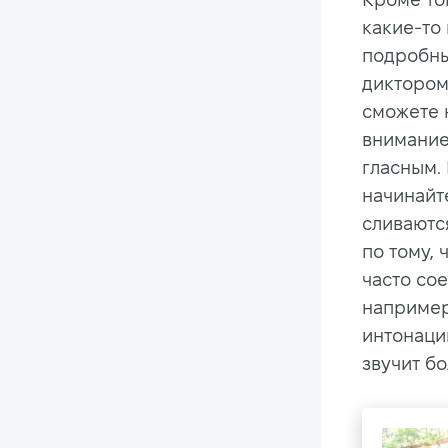
какие-то 
подробны
диктором
сможете 
внимание зв
гласным.
начинайте
сливаютс
по тому, 
часто со
например,
интонаци
звучит б