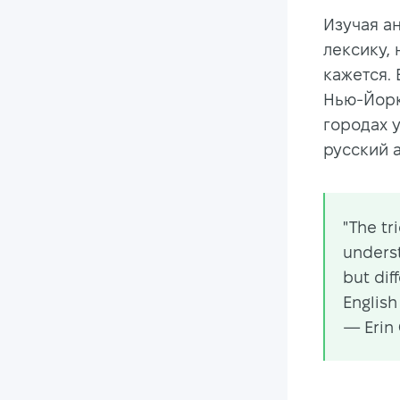
Изучая а
лексику, 
кажется.
Нью-Йорк
городах у
русский 
"The tr
underst
but dif
English
— Erin 