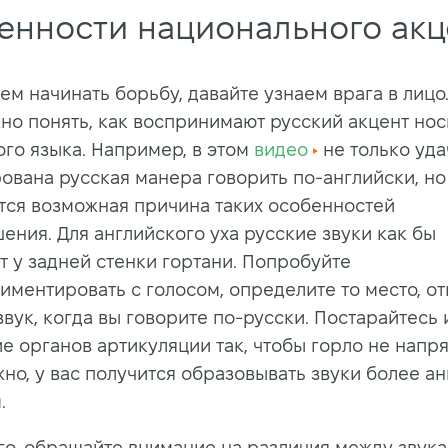
енности национального акц
м начинать борьбу, давайте узнаем врага в лицо.
жно понять, как воспринимают русский акцент но
ого языка. Например, в этом
видео
не только уда
ована русская манера говорить по-английски, но
тся возможная причина таких особенностей
ения. Для английского уха русские звуки как бы
т у задней стенки гортани. Попробуйте
иментировать с голосом, определите то место, от
звук, когда вы говорите по-русски. Постарайтесь
е органов артикуляции так, чтобы горло не напр
но, у вас получится образовывать звуки более а
.
го, обращайте внимание на различия между звука