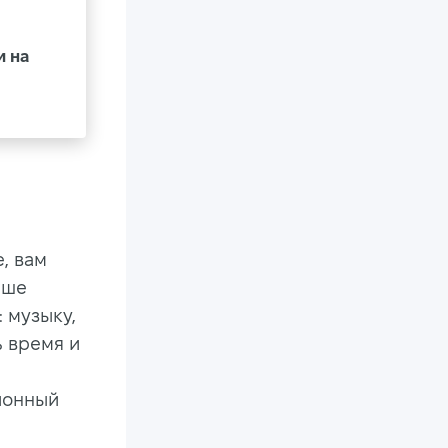
и на
, вам
ьше
: музыку,
ь время и
ионный