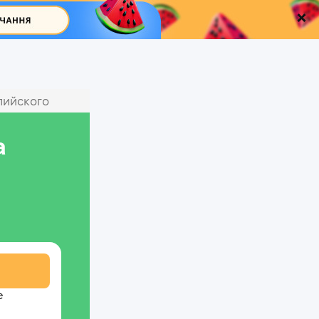
лийского
а
е