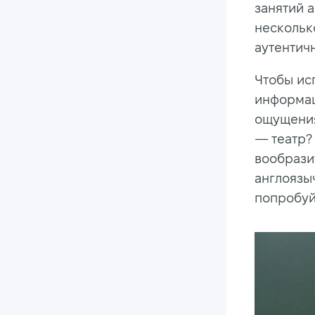
занятий 
нескольк
аутентич
Чтобы ис
информац
ощущения
— театр? 
вообрази
англоязыч
попробуй