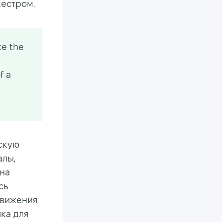
кестром.
ke the
f a
скую
алы,
 на
сь
движения
ка для