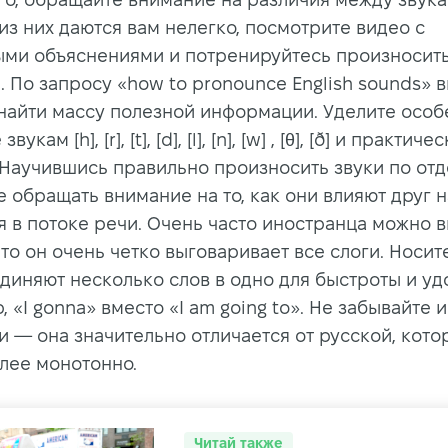
из них даются вам нелегко, посмотрите видео с
ми объяснениями и потренируйтесь произносить
. По запросу «how to pronounce English sounds» 
найти массу полезной информации. Уделите осо
укам [h], [r], [t], [d], [l], [n], [w] , [θ], [ð] и практич
 Научившись правильно произносить звуки по отд
 обращать внимание на то, как они влияют друг н
я в потоке речи. Очень часто иностранца можно 
что он очень четко выговаривает все слоги. Носит
единяют несколько слов в одно для быстроты и уд
 «I gonna» вместо «I am going to». Не забывайте и
и — она значительно отличается от русской, кото
олее монотонно.
Читай также