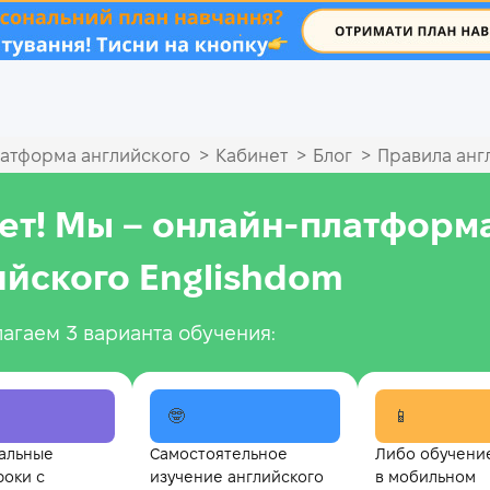
.
>
>
>
атформа английского
Кабинет
Блог
Правила анг
ет! Мы – онлайн‑платформ
ийского Englishdom
агаем 3 варианта обучения:
🤓
📱
альные
Самостоятельное
Либо обучени
роки с
изучение английского
в мобильном