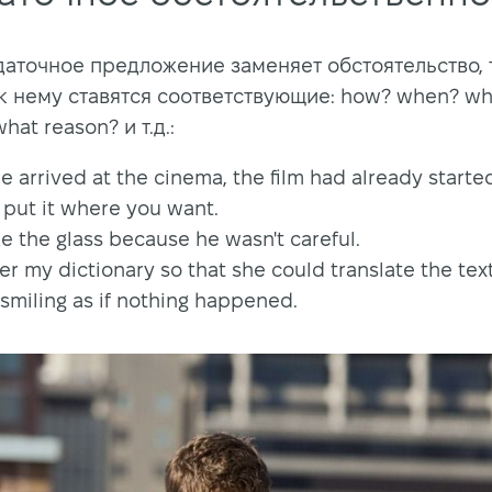
даточное предложение заменяет обстоятельство, 
к нему ставятся соответствующие: how? when? wh
hat reason? и т.д.:
 arrived at the cinema, the film had already starte
 put it where you want.
e the glass because he wasn't careful.
er my dictionary so that she could translate the text
 smiling as if nothing happened.