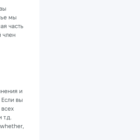
 вы
тье мы
мая часть
й член
лнения и
 Если вы
 всех
т.д.
 whether,