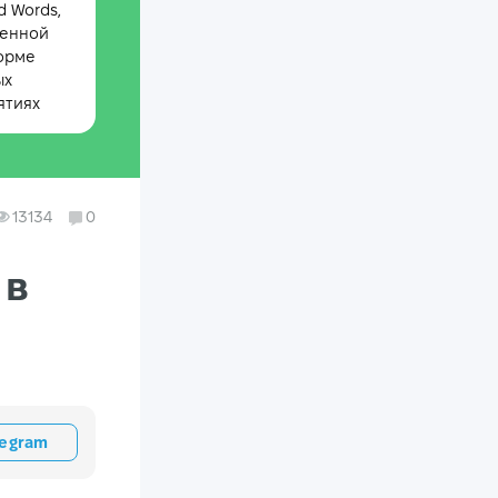
 Words,
менной
орме
ых
ятиях
13134
0
 в
legram