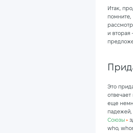
Итак, пр
помните, 
рассмотри
и вторая
предложе
Прид
Это прид
отвечает
еще немн
падежей, 
Союзы
з
who, whom