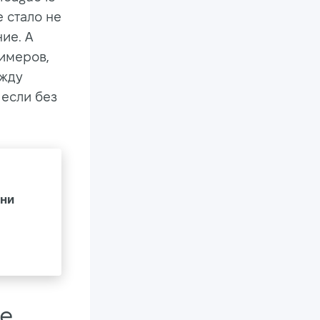
 стало не
ие. А
имеров,
ежду
если без
сни
е