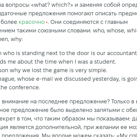
на вопросы «what? which?» и заменяя собой опре
идаточные предложения помогают описать предм
 более
красочно
. Они соединяются с главным
нием такими союзными словами: who, whose, which
en, why:
 who is standing next to the door is our accountant
nds me about the time when I was a student.
son why we lost the game is very simple.
eague, whose e-mail we discussed yesterday, is goi
 the conference.
 внимание на последнее предложение? Только в
ное предложение было выделено запятыми с обе
екрет в том, что таким образом мы показываем: д
ия является дополнительной, при желании ее м
з предложения. Мы вполне можем сказать:
«
My col