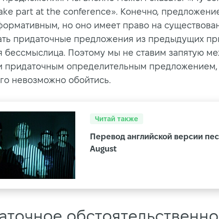
take part at the conference
»
. Конечно, предложение
формативным, но оно имеет право на существован
ать придаточные предложения из предыдущих пр
я бессмыслица. Поэтому мы не ставим запятую м
и придаточным определительным предложением, 
го невозможно обойтись.
Читай также
Перевод английской версии пе
August
аточное обстоятельственно