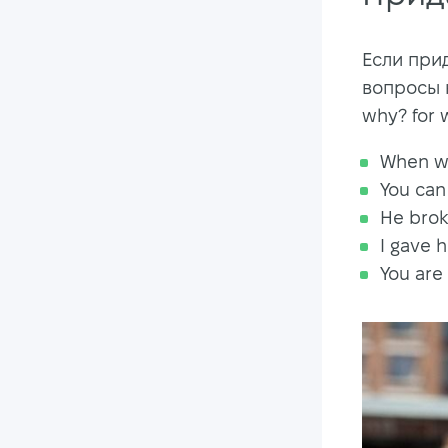
Если при
вопросы 
why? for w
When we
You can
He brok
I gave h
You are