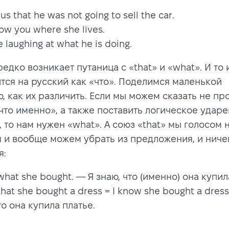
us that he was not going to sell the car.
show you where she lives.
e laughing at what he is doing.
едко возникает путаница с «that» и «what». И то 
тся на русский как «что». Поделимся маленькой
, как их различить. Если мы можем сказать не пр
«что именно», а также поставить логическое удар
, то нам нужен «what». А союз «that» мы голосом 
 и вообще можем убрать из предложения, и ниче
я:
what she bought.
—
Я знаю, что (именно) она купил
that she bought a dress = I know she bought a dress
то она купила платье.