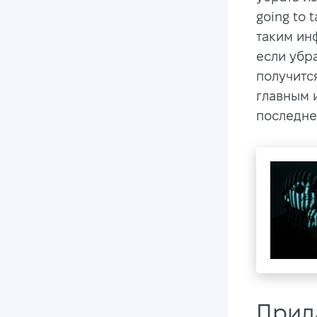
going to 
таким ин
если убр
получитс
главным 
последне
Прид