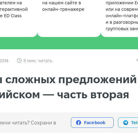
ателем на
на нашем сайте в
приложении Ed
терактивной
онлайн-тренажере
или на совре
 ED Class
онлайн-платф
и в разговорн
групповых зан
2014
5 мин. читать
ы сложных предложений
ийском — часть вторая
ени читать? Сохрани в
Facebook
Te