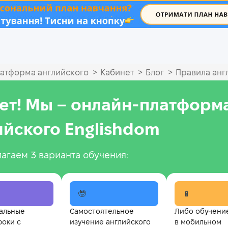
.
>
>
>
атформа английского
Кабинет
Блог
Правила анг
ет! Мы – онлайн‑платформ
ийского Englishdom
агаем 3 варианта обучения:
🤓
📱
альные
Самостоятельное
Либо обучени
роки с
изучение английского
в мобильном