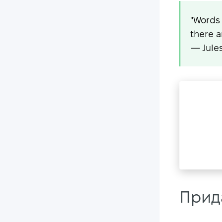
"Words 
there a
—
Jule
Прид