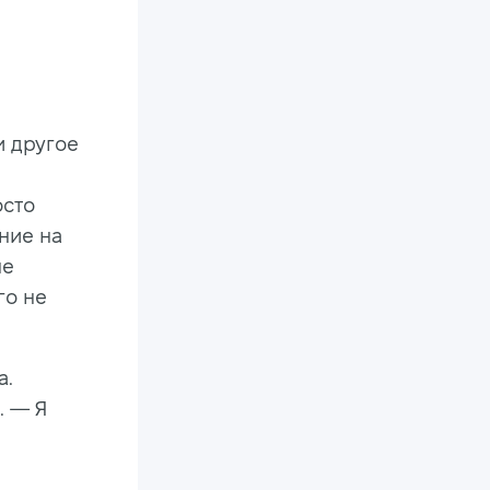
и другое
осто
ение на
не
го не
а.
.
—
Я