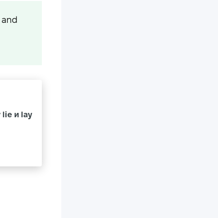
, and
ie и lay