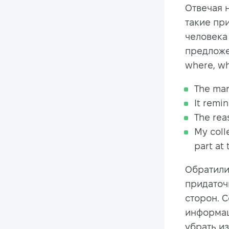
Отвечая 
такие пр
человека
предложе
where, wh
The man
It remi
The rea
My coll
part at
Обратили
придаточ
сторон. С
информац
убрать и