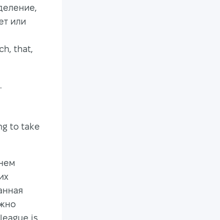
деление,
ет или
, that,
.
ng to take
 нем
их
анная
ожно
league is