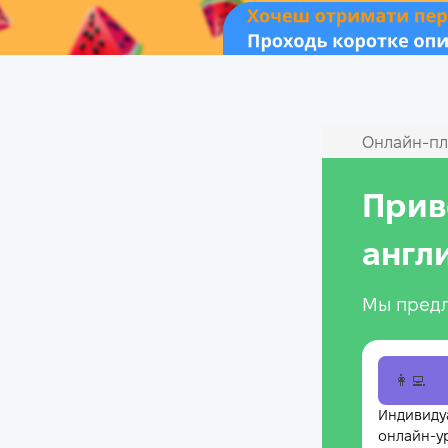
Онлайн‑пл
Прив
англ
Мы предл
👩‍💻
Индивиду
онлайн-у