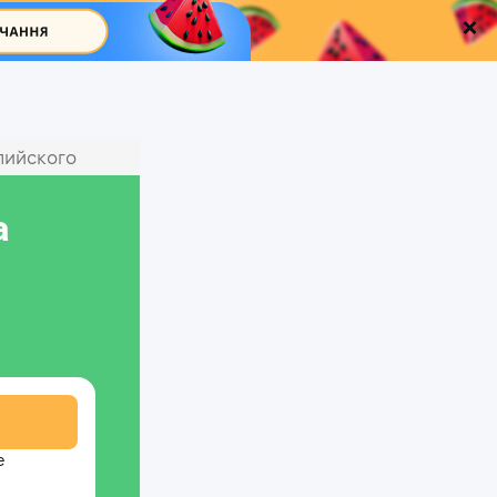
лийского
а
е