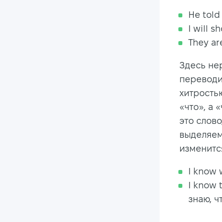
He told 
I will 
They ar
Здесь нер
переводи
хитростью
«что», а 
это слово
выделяем
изменитс
I know 
I know 
знаю, ч