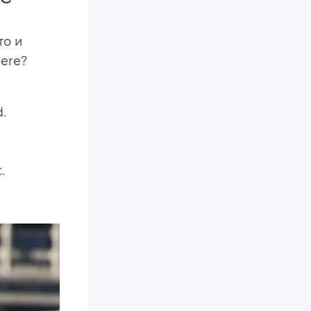
то и
ere?
d.
.