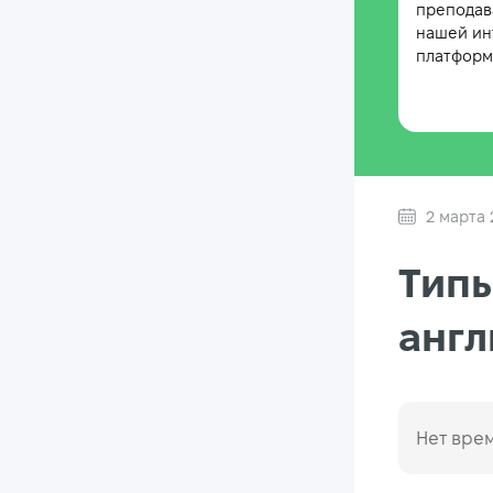
преподав
нашей ин
платформе
2 марта 
Тип
англ
Нет врем