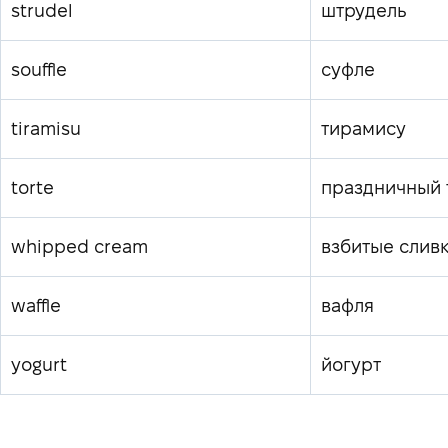
strudel
штрудель
souffle
суфле
tiramisu
тирамису
torte
праздничный 
whipped cream
взбитые слив
waffle
вафля
yogurt
йогурт