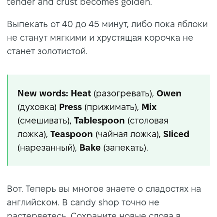
tender and crust becomes golden.
Выпекать от 40 до 45 минут, либо пока яблоки
не станут мягкими и хрустящая корочка не
станет золотистой.
New words: Heat
(разогревать),
Owen
(духовка)
Press
(прижимать),
Mix
(смешивать),
Tablespoon
(столовая
ложка),
Teaspoon
(чайная ложка),
Sliced
(нарезанный),
Bake
(запекать).
Вот. Теперь вы многое знаете о сладостях на
английском. В candy shop точно не
растеряетесь. Сохраните новые слова в