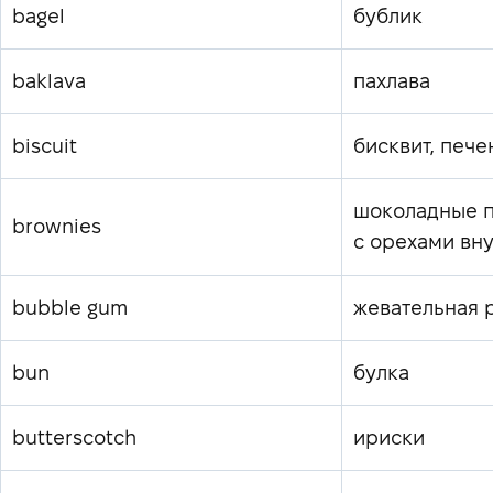
bagel
бублик
baklava
пахлава
biscuit
бисквит, пече
шоколадные 
brownies
с орехами вн
bubble gum
жевательная 
bun
булка
butterscotch
ириски