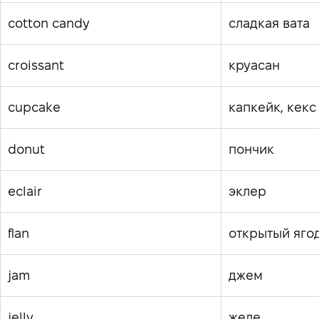
cotton candy
сладкая вата
croissant
круасан
cupcake
капкейк, кекс
donut
пончик
eclair
эклер
flan
открытый яго
jam
джем
jelly
желе