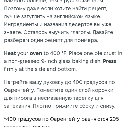
намного больше, чем в русскоязычном.
Поэтому даже если хотите найти рецепт,
лучше загуглить на английском языке.
Ингредиенты и названия десертов вы уже
знаете. Осталось выучить глаголы. Давайте
разберем один рецепт для примера.
Heat
your
oven
to 400 °F. Place one pie crust in
a non-greased 9-inch glass baking dish.
Press
firmly at the side and bottom.
Нагрейте вашу духовку до 400 градусов по
Фаренгейту. Поместите один слой корочки
для пирога в несмазанную тарелку для
запекания. Плотно прижмите сбоку и снизу.
*400 градусов по Фаренгейту равняются 205
градусам Цельсия.