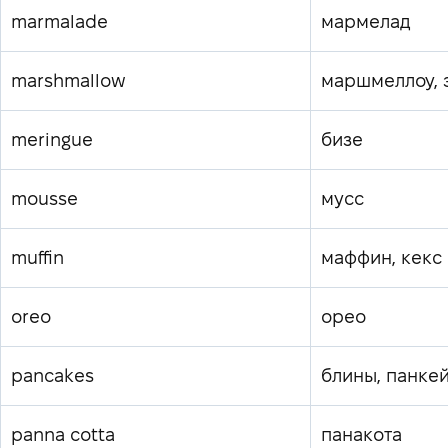
marmalade
мармелад
marshmallow
маршмеллоу, 
meringue
бизе
mousse
мусс
muffin
маффин, кекс
oreo
орео
pancakes
блины, панке
panna cotta
панакота