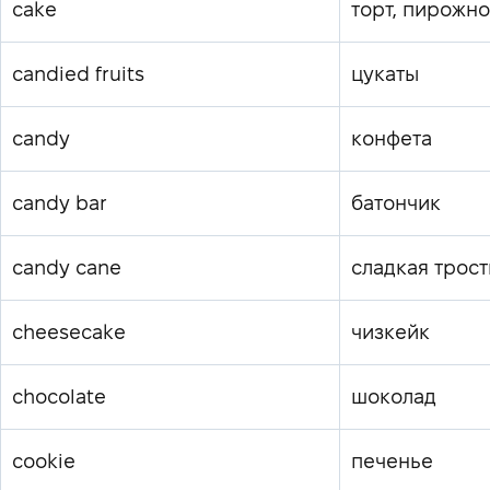
cake
торт, пирожн
candied fruits
цукаты
candy
конфета
candy bar
батончик
candy cane
сладкая трост
cheesecake
чизкейк
chocolate
шоколад
cookie
печенье