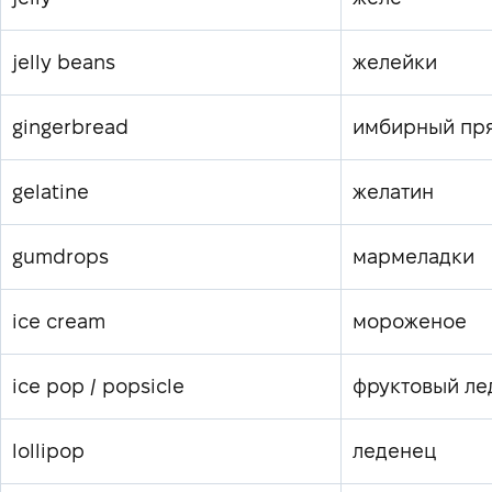
jelly beans
желейки
gingerbread
имбирный пр
gelatine
желатин
gumdrops
мармеладки
ice cream
мороженое
ice pop / popsicle
фруктовый ле
lollipop
леденец