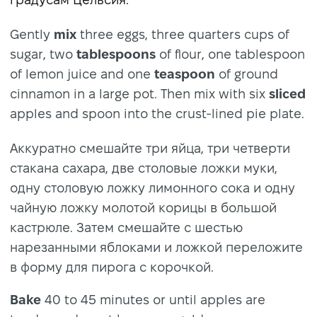
Gently
mix
three eggs, three quarters cups of
sugar, two
tablespoons
of flour, one tablespoon
of lemon juice and one
teaspoon
of ground
cinnamon in a large pot. Then mix with six
sliced
apples and spoon into the crust-lined pie plate.
Аккуратно смешайте три яйца, три четверти
стакана сахара, две столовые ложки муки,
одну столовую ложку лимонного сока и одну
чайную ложку молотой корицы в большой
кастрюле. Затем смешайте с шестью
нарезанными яблоками и ложкой переложите
в форму для пирога с корочкой.
Bake
40 to 45 minutes or until apples are