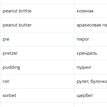
peanut brittle
козинак
peanut butter
арахисовая п
pie
пирог
pretzel
крендель
pudding
пудинг
roll
рулет, булочк
sorbet
щербет