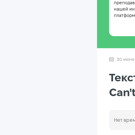
преподав
нашей ин
платформе
30 июня
Текс
Can'
Нет врем