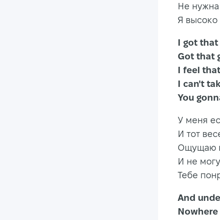
Не нужна
Я высоко 
I got
Got t
I feel t
I can't 
You gonna
У меня ес
И тот ве
Ощущаю к
И не мог
Тебе понр
And un
Nowhere