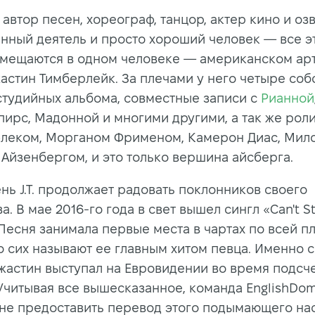
 автор песен, хореограф, танцор, актер кино и озв
нный деятель и просто хороший человек — все э
умещаются в одном человеке — американском арт
астин Тимберлейк. За плечами у него четыре соб
студийных альбома, совместные записи с
Рианной
пирс, Мадонной и многими другими, а так же роли
леком, Морганом Фрименом, Камерон Диас, Мил
 Айзенбергом, и это только вершина айсберга.
нь J.T. продолжает радовать поклонников своего
а. В мае 2016-го года в свет вышел сингл «Can't S
 Песня занимала первые места в чартах по всей п
о сих называют ее главным хитом певца. Именно с
жастин выступал на Евровидении во время подсч
 Учитывая все вышесказанное, команда EnglishDo
 не предоставить перевод этого подымающего на