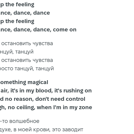
't stop the feeling
st dance, dance, dance
't stop the feeling
dance, dance, dance, come on
у остановить чувства
танцуй, танцуй
у остановить чувства
росто танцуй, танцуй
it's something magical
e air, it's in my blood, it's rushing on
eed no reason, don't need control
high, no ceiling, when I'm in my zone
о-то волшебное
духе, в моей крови, это заводит