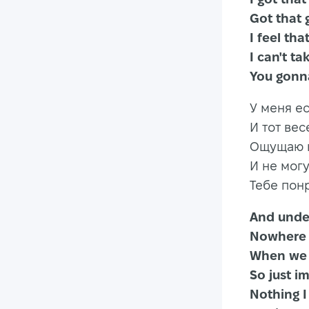
Got t
I feel t
I can't 
You gonna
У меня ес
И тот вес
Ощущаю к
И не мог
Тебе понр
And un
Nowhere
When w
So just
Nothing 