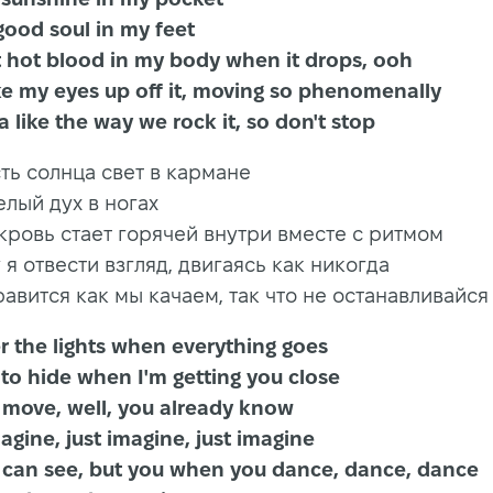
hat good soul in my feet
hat hot blood in my body when it drops, ooh
take my eyes up off it, moving so phenomenally
 like the way we rock it, so don't stop
ть солнца свет в кармане
елый дух в ногах
ровь стает горячей внутри вместе с ритмом
у я отвести взгляд, двигаясь как никогда
авится как мы качаем, так что не останавливайся
der the lights when everything goes
 to hide when I'm getting you close
e move, well, you already know
 imagine, just imagine, just imagine
I can see, but you when you dance, dance, dance