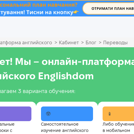
.
>
>
>
атформа английского
Кабинет
Блог
Переводы
ет! Мы – онлайн‑платформ
ийского Englishdom
агаем 3 варианта обучения:
🤓
📱
альные
Самостоятельное
Либо обучени
роки с
изучение английского
в мобильном