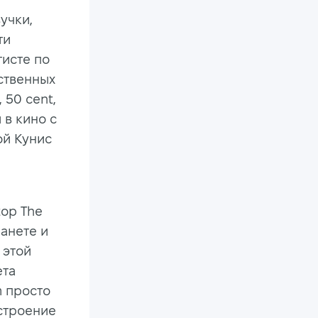
учки,
ти
исте по
ственных
, 50 cent,
 в кино с
ой Кунис
top The
ланете и
 этой
ета
m просто
строение