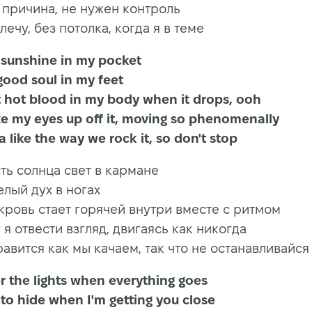
 причина, не нужен контроль
лечу, без потолка, когда я в теме
 that sunshine in my pocket
hat good soul in my feet
hat hot blood in my body when it drops, ooh
take my eyes up off it, moving so phenomenally
 like the way we rock it, so don't stop
ть солнца свет в кармане
селый дух в ногах
ровь стает горячей внутри вместе с ритмом
у я отвести взгляд, двигаясь как никогда
авится как мы качаем, так что не останавливайся
der the lights when everything goes
 to hide when I'm getting you close