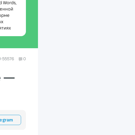
 Words,
менной
орме
ых
ятиях
55576
0
e —
legram