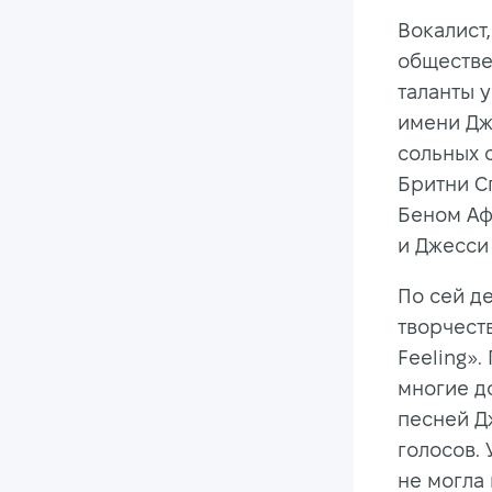
Вокалист,
обществе
таланты 
имени Дж
сольных 
Бритни С
Беном Аф
и Джесси
По сей де
творчеств
Feeling».
многие д
песней Д
голосов.
не могла