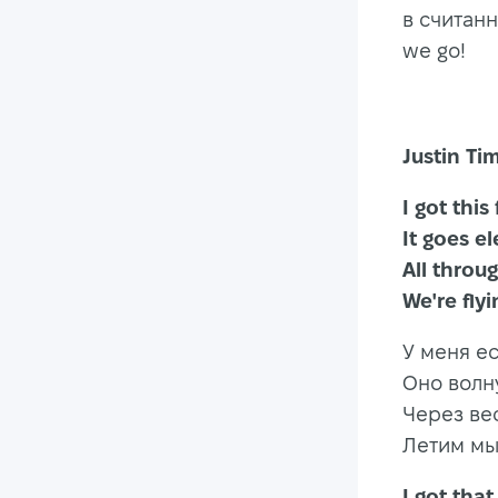
в считан
we go!
Justin Ti
I got
It goes
All th
We're fly
У меня ес
Оно волн
Через ве
Летим мы 
I got