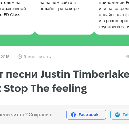
ателем на
на нашем сайте в
приложении Ed
терактивной
онлайн-тренажере
или на совре
 ED Class
онлайн-платф
и в разговорн
групповых зан
 2016
9 мин. читать
т песни Justin Timberlak
t Stop The feeling
ени читать? Сохрани в
Facebook
Te