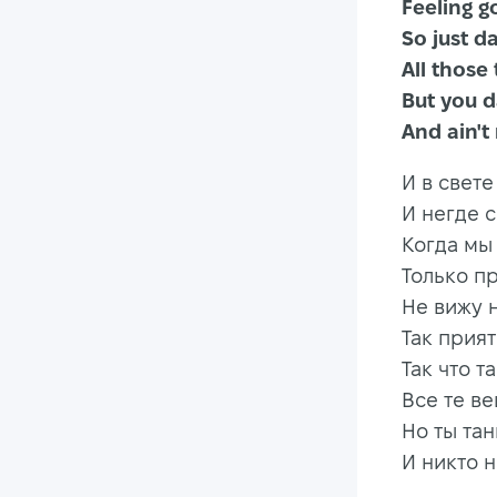
Feelin
So jus
All t
But 
And ain'
И в свете
И негде с
Когда мы
Только п
Не вижу 
Так прия
Так что т
Все те в
Но ты та
И никто н