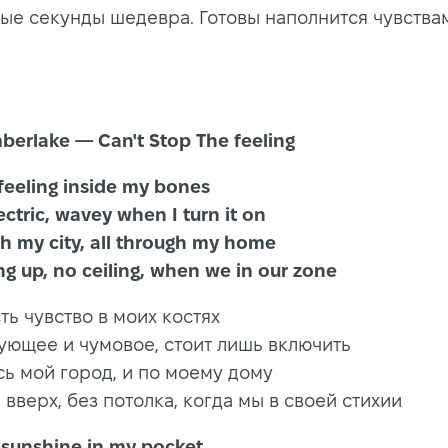
ные секунды шедевра. Готовы наполнится чувства
mberlake — Can't Stop The feeling
 this feeling inside my bones
 electric, wavey when I turn it on
rough my city, all through my home
ing up, no ceiling, when we in our zone
ть чувство в моих костях
ующее и чумовое, стоит лишь включить
сь мой город, и по моему дому
вверх, без потолка, когда мы в своей стихии
 that sunshine in my pocket