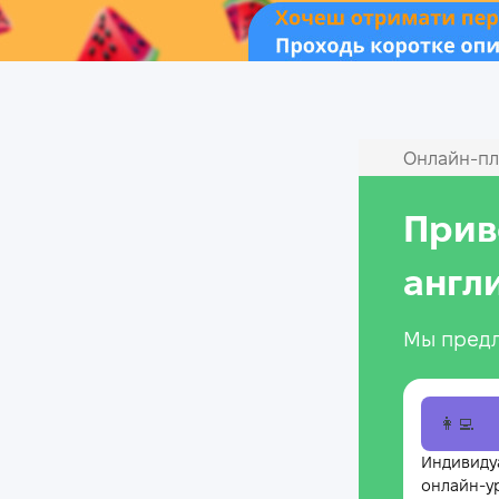
Онлайн‑пл
Прив
англ
Мы предл
👩‍💻
Индивиду
онлайн-у