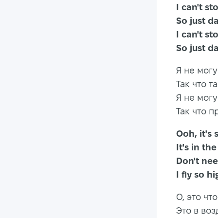
I can
So ju
I can
So just 
Я не мог
Так что 
Я не мог
Так что п
Ooh, 
It's in th
Don't n
I fly so 
О, это чт
Это в воз