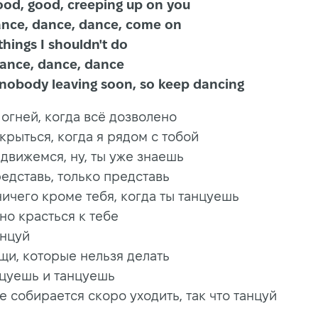
g good, good, creeping up on you
t dance, dance, dance, come on
hose things I shouldn't do
you dance, dance, dance
t nobody leaving soon, so keep dancing
 огней, когда всё дозволено
крыться, когда я рядом с тобой
 движемся, ну, ты уже знаешь
редставь, только представь
ничего кроме тебя, когда ты танцуешь
тно красться к тебе
анцуй
ещи, которые нельзя делать
нцуешь и танцуешь
е собирается скоро уходить, так что танцуй