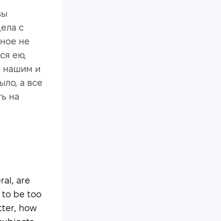
вы
дела с
рное не
ся ею,
с нашим и
ыло, а все
ть на
ral, are
 to be too
tter, how