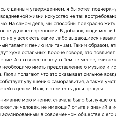
сь с данным утверждением, я бы хотел подчеркнут
вседневной жизни искусство не так востребован
мо. На самом деле, мы способны прекрасно жить
полне удовлетворенными. В добавок, люди могли 
 что не у всех есть какие-либо выдающиеся навык
ый талант к пению или танцам. Таким образом, э
дут хуже остальных. Короче говоря, это повлияет 
ние. А это вовсе не круто. Тем не менее, считаетс
 необходимо иметь представление о музыке и и
а. Люди полагают, что это оказывает сильное возд
собствует улучшению саморазвития, а также умс
тей в целом. Итак, в этом есть доля правды.
внимание мою мнение, сначала было бы лучше отв
может ли человек, не имеющий опыта и знаний в и
я эрудированным в современном обществе с его 