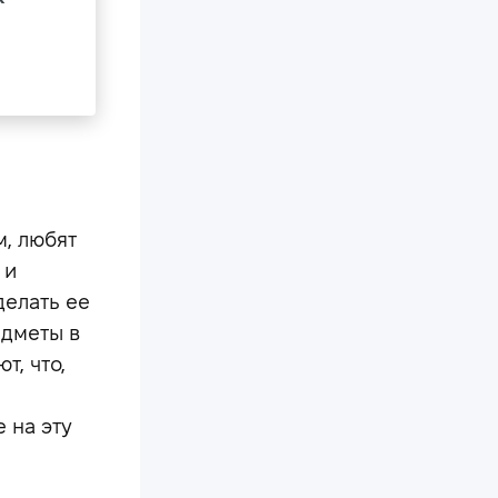
м, любят
 и
делать ее
едметы в
т, что,
 на эту