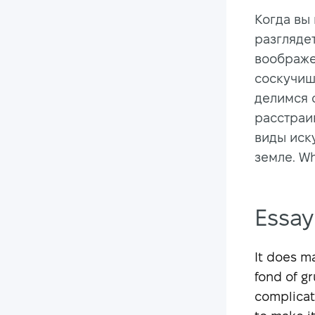
Когда вы
разглядет
воображе
соскучиш
делимся 
расстраив
виды иск
земле. Wha
Essay
It does m
fond of gr
complicat