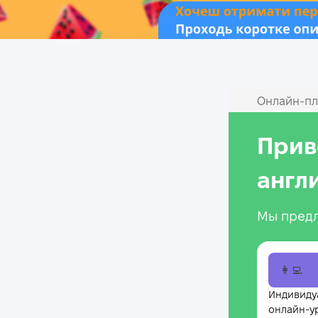
Онлайн‑пл
Прив
англ
Мы предл
👩‍💻
Индивиду
онлайн-у