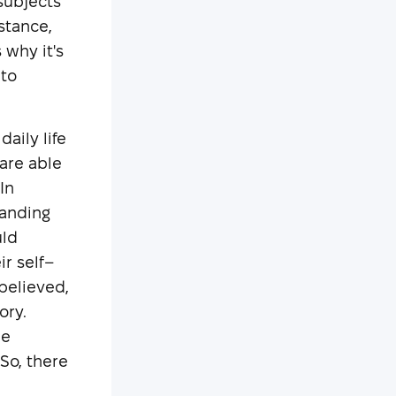
 subjects
stance,
 why it's
 to
daily life
are able
In
tanding
uld
ir self–
 believed,
ory.
he
So, there