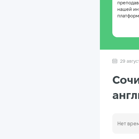
преподав
нашей ин
платформе
29 авгус
Сочи
англ
Нет врем