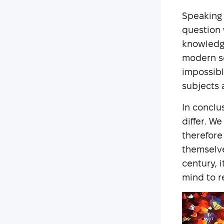
Speaking 
question 
knowledge
modern so
impossibl
subjects 
In conclus
differ. W
therefore
themselves
century, 
mind to re