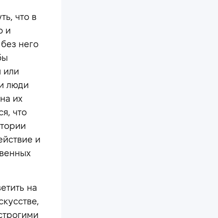
ь, что в
о и
 без него
бы
и или
ти люди
на их
я, что
стории
ействие и
твенных
етить на
скусстве,
строгими