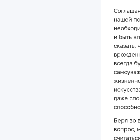
Соглашая
нашей по
необходи
и быть в
сказать,
врожденн
всегда бу
самоуваже
жизненно
искусств
даже спо
способнос
Беря во 
вопрос, 
считатьс