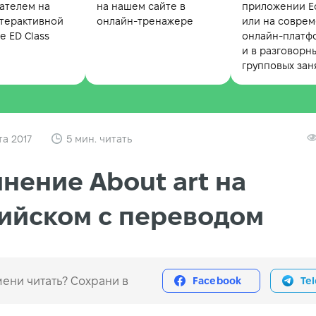
ателем на
на нашем сайте в
приложении Ed
терактивной
онлайн-тренажере
или на совре
 ED Class
онлайн-платф
и в разговорн
групповых зан
та 2017
5 мин. читать
нение About art на
ийском с переводом
ени читать? Сохрани в
Facebook
Te