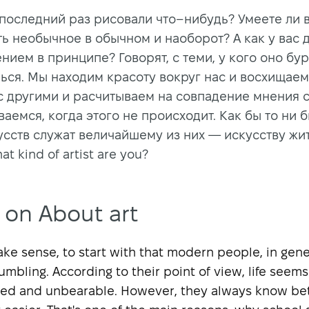
 последний раз рисовали что–нибудь? Умеете ли 
ь необычное в обычном и наоборот? А как у вас 
нием в принципе? Говорят, с теми, у кого оно бу
ься. Мы находим красоту вокруг нас и восхищаем
с другими и расчитываем на совпадение мнения 
аемся, когда этого не происходит. Как бы то ни б
усств служат величайшему из них — искусству жи
t kind of artist are you?
 on About art
ake sense, to start with that modern people, in gene
umbling. According to their point of view, life seems
ed and unbearable. However, they always know be