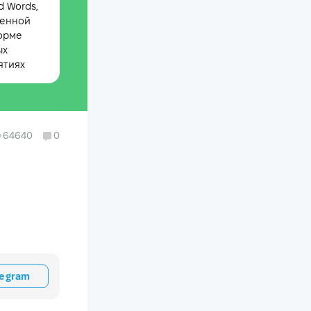
 Words,
менной
орме
ых
ятиях
64640
0
legram