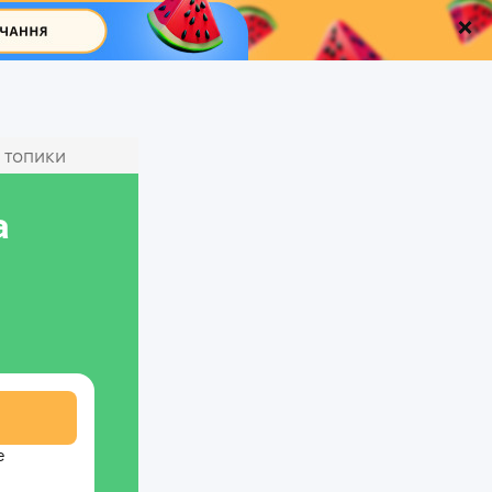
 топики
а
е