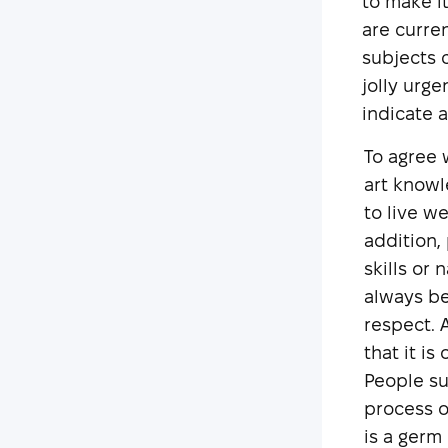
to make i
are curre
subjects c
jolly urge
indicate 
To agree w
art knowl
to live we
addition,
skills or
always be 
respect. A
that it is
People su
process o
is a germ o