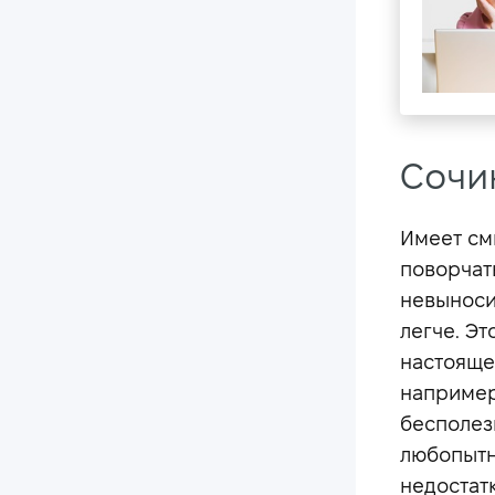
Сочи
Имеет см
поворчат
невыноси
легче. Э
настояще
например
бесполез
любопытн
недостат