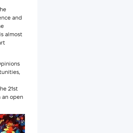
the
ience and
he
is almost
rt
 Opinions
unities,
the 21st
n an open