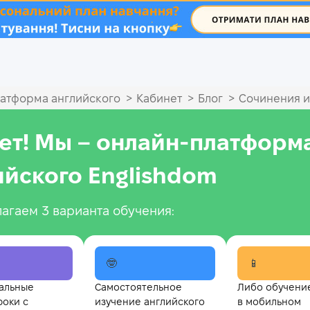
.
>
>
>
атформа английского
Кабинет
Блог
Сочинения и
ет! Мы – онлайн‑платформ
ийского Englishdom
агаем 3 варианта обучения:
🤓
📱
альные
Самостоятельное
Либо обучени
роки с
изучение английского
в мобильном