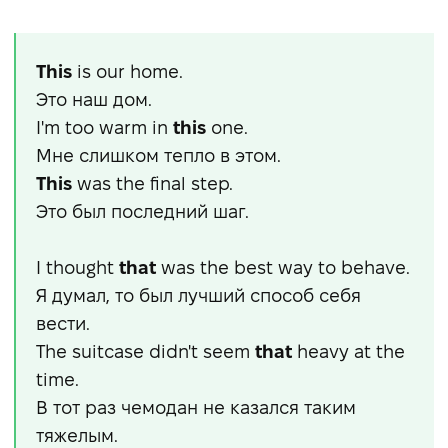
This
is our home.
Это наш дом.
I'm too warm in
this
one.
Мне слишком тепло в этом.
This
was the final step.
Это был последний шаг.
I thought
that
was the best way to behave.
Я думал, то был лучший способ себя
вести.
The suitcase didn't seem
that
heavy at the
time.
В тот раз чемодан не казался таким
тяжелым.