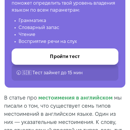
поможет определить твой уровень владения
языком по всем параметрам:
Грамматика
Словарный запас
Чтение
Восприятие речи на слух
Пройти тест
🕣 🇬🇧 Tест займет до 15 мин
В статье про
местоимения в английском
мы
писали о том, что существует семь типов
местоимений в английском языке. Один из
них — указательные местоимения. К слову,