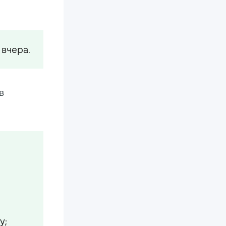
вчера.
в
у;