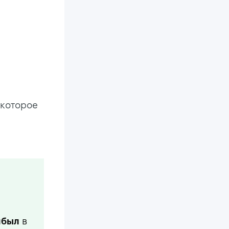
 которое
ибыл
в