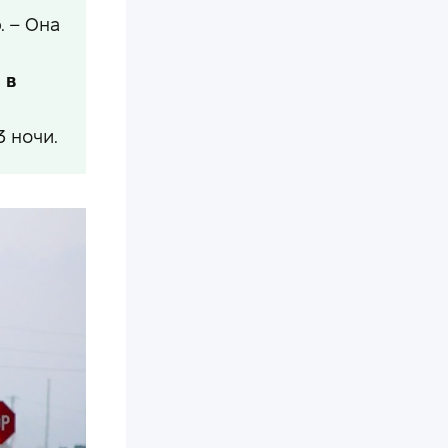
. – Она
 в
3 ночи.