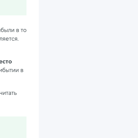
ибыли в то
ляется.
есто
ибытии в
читать