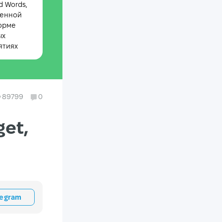
 Words,
менной
орме
ых
ятиях
89799
0
get,
legram