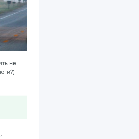
ять не
логи?) —
,