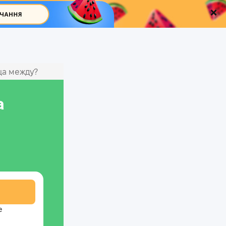
ца между?
а
е