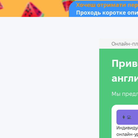
Онлайн‑пл
Прив
англ
Мы предл
👩‍💻
Индивиду
онлайн-у