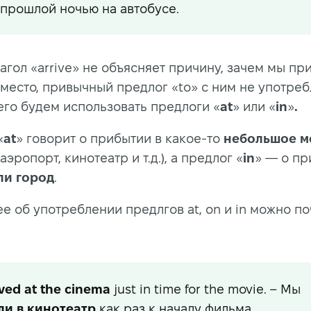
прошлой ночью на автобусе.
лагол «arrive» не объясняет причину, зачем мы пр
 место, привычный предлог «to» с ним не употреб
его будем использовать предлоги «
at
» или «
in
»
.
«
at
» говорит о прибытии в какое-то
небольшое м
 аэропорт, кинотеатр и т.д.), а предлог «
in
» — о пр
ли город
.
е об употреблении предлгов at, on и in можно по
ived
at
the cinema
just in time for the movie. – Мы
ли
в
кинотеатр
как раз к началу фильма.