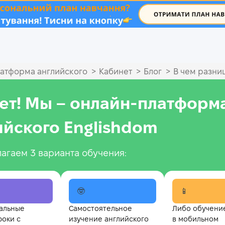
.
>
>
>
атформа английского
Кабинет
Блог
В чем разни
ет! Мы – онлайн‑платформ
ийского Englishdom
агаем 3 варианта обучения:
🤓
📱
альные
Самостоятельное
Либо обучени
роки с
изучение английского
в мобильном