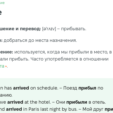
ние
e
шение и перевод:
[ə'rʌɪv] – прибывать.
:
добраться до места назначения.
ение:
используется, когда мы прибыли в место, в
али прибыть. Часто употребляется в отношении
та
.
in has
arrived
on schedule. – Поезд
прибыл
по
анию.
ave
arrived
at the hotel. – Они
прибыли
в отель.
end
arrived
in Paris last night by bus. – Мой друг
пр