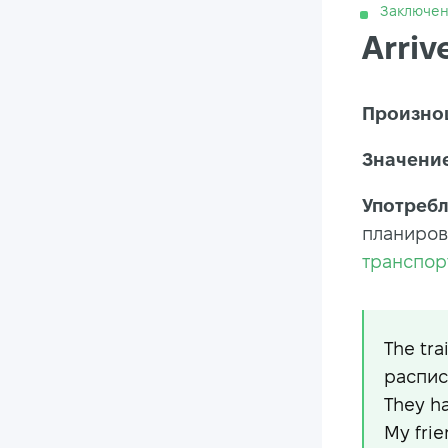
Заключе
Arriv
Произно
Значение
Употребл
планиров
транспор
The tra
распис
They h
My fri