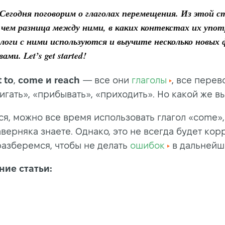
! Сегодня поговорим о глаголах перемещения. Из этой 
в чем разница между ними, в каких контекстах их упот
длоги с ними используются и выучите несколько новых 
ми. Let’s get started!
t to
,
come и
reach
— все они
глаголы
, все перев
игать», «прибывать», «приходить». Но какой же в
ся, можно все время использовать глагол «come»
верняка знаете. Однако, это не всегда будет кор
разберемся, чтобы не делать
ошибок
в дальнейш
ие статьи: