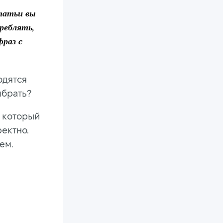
статьи вы
реблять,
фраз с
одятся
ыбрать?
, который
ректно.
ем.