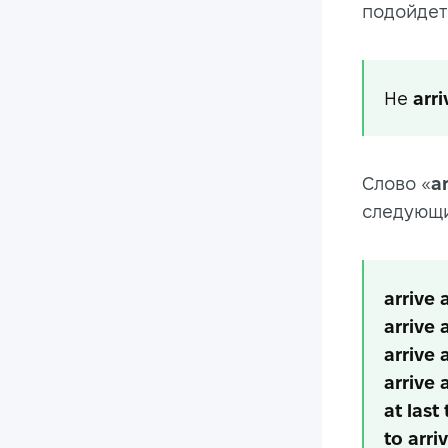
подойдет
He
arr
Слово «
ar
следующи
arrive 
arrive 
arrive
arrive 
at last
to arri