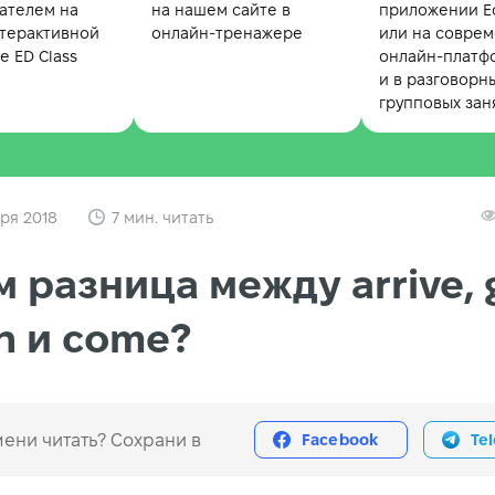
ателем на
на нашем сайте в
приложении Ed
терактивной
онлайн-тренажере
или на совре
 ED Class
онлайн-платф
и в разговорн
групповых зан
ря 2018
7 мин. читать
м разница между arrive, 
h и come?
ени читать? Сохрани в
Facebook
Te