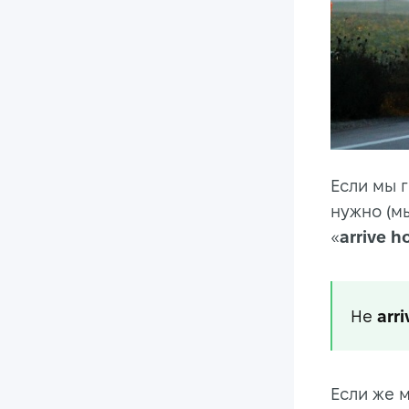
Если мы 
нужно (м
«
arrive 
He
arr
Если же 