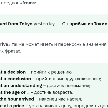
 предлог «
from
»
:
ived from
Tokyo
yesterday. — Он
прибыл из
Токио
rive
» также может иметь и переносные значения 
х фразах:
at a decision
– прийти к решению;
at a conclusion
– прийти к выводу/заключению;
 at an understanding
– достичь понимания;
at the age of
… – достичь возраста;
 the hour arrived
– наконец час настал;
ve at a price
– устанавливать цену, определять цен