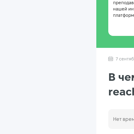
преподав
нашей ин
платформе
7 сентяб
В че
reac
Нет врем