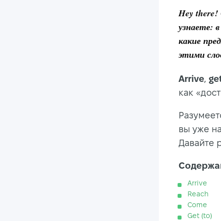
Hey there
узнаете: 
какие пре
этими слова
Arrive
,
ge
как «дост
Разумеет
вы уже на
Давайте 
Содержан
Arrive
Reach
Come
Get (to)