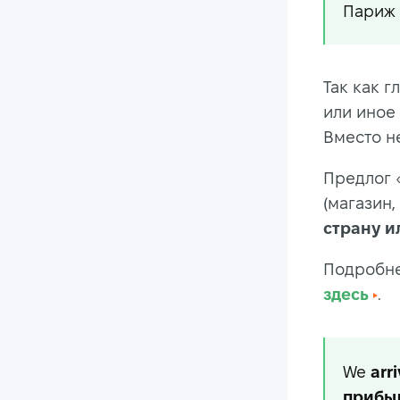
Париж 
Так как г
или иное
Вместо н
Предлог 
(магазин,
страну и
Подробне
здесь
.
We
arr
прибы