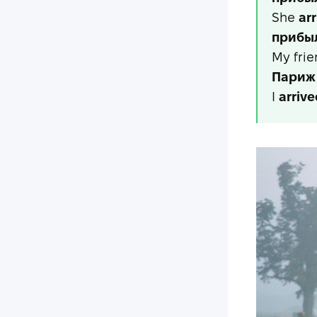
She
arr
прибы
My fri
Париж
I
arrive