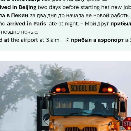
ived in
Beijing
two days before starting her new job
ла в Пекин
за два дня до начала ее новой работы.
end
arrived in
Paris
late at night. – Мой друг
прибыл
поздно ночью.
d at
the airport at 3 a.m. – Я
прибыл в аэропорт
в 