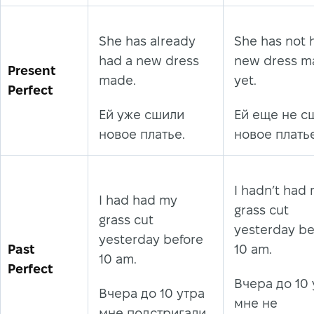
She has already
She has not 
had a new dress
new dress m
Present
made.
yet.
Perfect
Ей уже сшили
Ей еще не с
новое платье.
новое платье
I hadn’t had
I had had my
grass cut
grass cut
yesterday be
yesterday before
Past
10 am.
10 am.
Perfect
Вчера до 10 
Вчера до 10 утра
мне не
мне подстригали