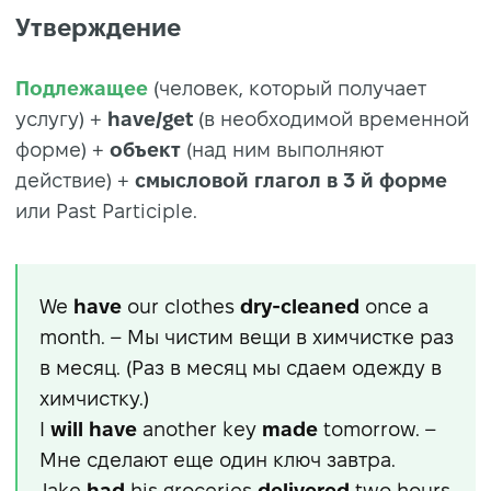
Утверждение
Подлежащее
(человек, который получает
услугу) +
have/get
(в необходимой временной
форме) +
объект
(над ним выполняют
действие) +
смысловой глагол в 3 й форме
или Past Participle.
We
have
our clothes
dry-cleaned
once a
month. – Мы чистим вещи в химчистке раз
в месяц. (Раз в месяц мы сдаем одежду в
химчистку.)
I
will have
another key
made
tomorrow. –
Мне сделают еще один ключ завтра.
Jake
had
his groceries
delivered
two hours