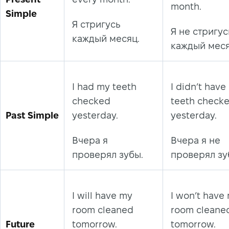
month.
Simple
Я стригусь
Я не стригус
каждый месяц.
каждый меся
I had my teeth
I didn’t have
checked
teeth check
Past Simple
yesterday.
yesterday.
Вчера я
Вчера я не
проверял зубы.
проверял зу
I will have my
I won’t have
room cleaned
room cleane
Future
tomorrow.
tomorrow.