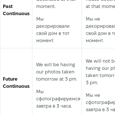
Past
moment.
at that mom
Continuous
Мы
Мы не
декорировали
декорирова
свой дом в тот
свой дом в т
момент.
момент.
We will not 
We will be having
having our p
our photos taken
taken tomor
Future
tomorrow at 3 pm.
3 pm.
Continuous
Мы
Мы не
сфотографируемся
сфотографи
завтра в 3 часа.
завтра в 3 ча