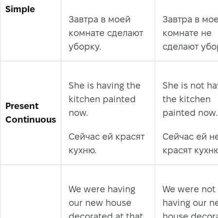
Simple
Завтра в моей
Завтра в мо
комнате сделают
комнате не
уборку.
сделают убо
She is having the
She is not ha
kitchen painted
the kitchen
Present
now.
painted now.
Continuous
Сейчас ей красят
Сейчас ей н
кухню.
красят кухню
We were having
We were not
our new house
having our 
decorated at that
house decor