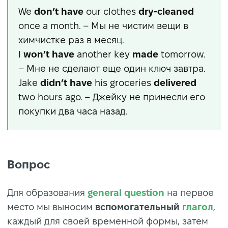
We
don’t have
our clothes
dry-cleaned
once a month. – Мы не чистим вещи в
химчистке раз в месяц.
I
won’t have
another key
made
tomorrow.
– Мне не сделают еще один ключ завтра.
Jake
didn’t have
his groceries
delivered
two hours ago. – Джейку не принесли его
покупки два часа назад.
Вопрос
Для образования
general question
на первое
место мы выносим
вспомогательный
глагол
,
каждый для своей временной формы, затем