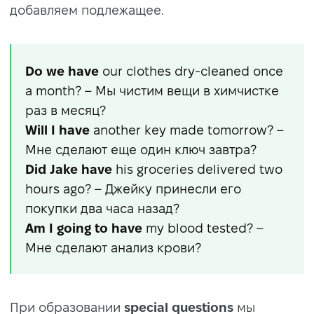
добавляем подлежащее.
Do we have
our clothes dry-cleaned once
a month? – Мы чистим вещи в химчистке
раз в месяц?
Will I have
another key made tomorrow? –
Мне сделают еще один ключ завтра?
Did Jake have
his groceries delivered two
hours ago? – Джейку принесли его
покупки два часа назад?
Am I going to have
my blood tested? –
Мне сделают анализ крови?
При образовании
special questions
мы