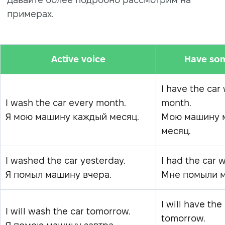
примерах.
Active voice
Have so
I have the ca
I wash the car every month.
month.
Я мою машину каждый месяц.
Мою машину 
месяц.
I washed the car yesterday.
I had the car 
Я помыл машину вчера.
Мне помыли м
I will have th
I will wash the car tomorrow.
tomorrow.