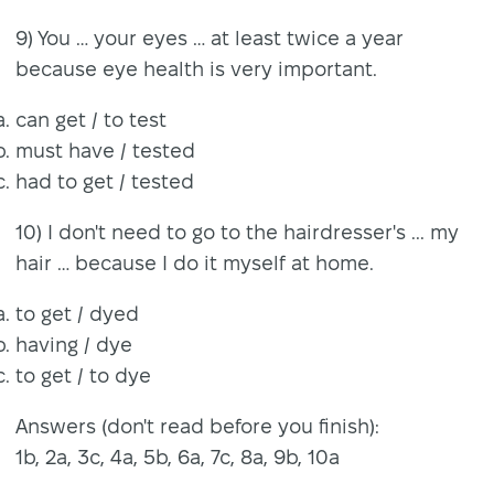
9) You … your eyes … at least twice a year
because eye health is very important.
can get / to test
must have / tested
had to get / tested
10) I don't need to go to the hairdresser's ... my
hair … because I do it myself at home.
to get / dyed
having / dye
to get / to dye
Answers (don't read before you finish):
1b, 2a, 3c, 4a, 5b, 6a, 7c, 8a, 9b, 10a