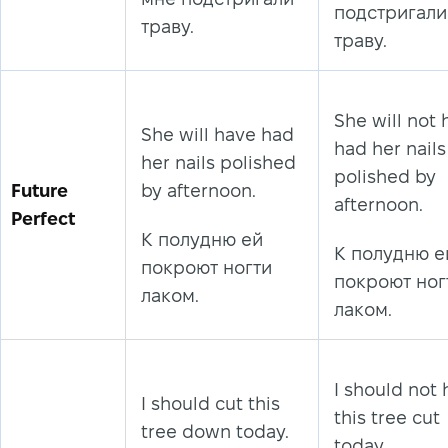
подстригали
траву.
траву.
She will not
She will have had
had her nails
her nails polished
polished by
Future
by afternoon.
afternoon.
Perfect
К полудню ей
К полудню е
покроют ногти
покроют ног
лаком.
лаком.
I should not
I should cut this
this tree cut
tree down today.
today.