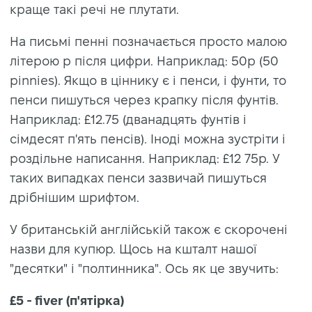
краще такі речі не плутати.
На письмі пенні позначається просто малою
літерою p після цифри. Наприклад: 50p (50
pinnies). Якщо в ціннику є і пенси, і фунти, то
пенси пишуться через крапку після фунтів.
Наприклад: £12.75 (дванадцять фунтів і
сімдесят п'ять пенсів). Іноді можна зустріти і
роздільне написання. Наприклад: £12 75p. У
таких випадках пенси зазвичай пишуться
дрібнішим шрифтом.
У британській англійській також є скорочені
назви для купюр. Щось на кшталт нашої
"десятки" і "полтинника". Ось як це звучить:
£5 - fiver (п'ятірка)