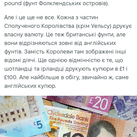
pound (фунт Фолклендських островів).
Але і це ще не все. Кожна з частин
Сполученого Королівства (крім Уельсу) друкує
власну валюту. Це теж британські фунти, але
вони відрізняються зовні від англійських
фунтів. Замість Королеви там зображені інші
відомі діячі. Ще однією відмінністю є те, що
шотландці та ірландці друкують купюри в £1 і
£100. Але найбільше в обігу, звичайно ж, саме
англійських купюр.