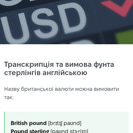
Транскрипція та вимова фунта
стерлінгів англійською
Назву британської валюти можна вимовити
так:
British pound
[brɪtɪʃ paʊnd]
Pound sterling
[paʊnd stɜ:rlɪŋ]