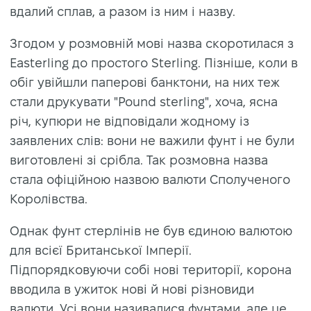
вдалий сплав, а разом із ним і назву.
Згодом у розмовній мові назва скоротилася з
Easterling до простого Sterling. Пізніше, коли в
обіг увійшли паперові банктони, на них теж
стали друкувати "Pound sterling", хоча, ясна
річ, купюри не відповідали жодному із
заявлених слів: вони не важили фунт і не були
виготовлені зі срібла. Так розмовна назва
стала офіційною назвою валюти Сполученого
Королівства.
Однак фунт стерлінів не був єдиною валютою
для всієї Британської Імперії.
Підпорядковуючи собі нові території, корона
вводила в ужиток нові й нові різновиди
валюти. Усі вони називалися фунтами, але це