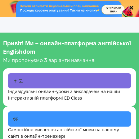
.
Привіт! Ми – онлайн-платформа англійської
Englishdom
Ми пропонуємо 3 варіанти навчання:
👩‍💻
Індивідуальні онлайн-уроки з викладачем на нашій
інтерактивній платформі ED Class
🤓
Самостійне вивчення англійської мови на нашому
сайті в онлайн-тренажері