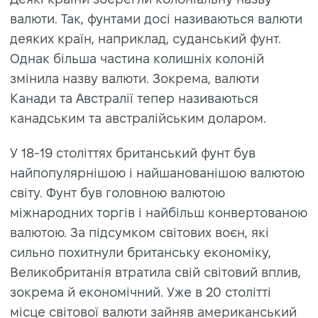
валюти. Так, фунтами досі називаються валюти
деяких країн, наприклад, суданський фунт.
Однак більша частина колишніх колоній
змінила назву валюти. Зокрема, валюти
Канади та Австралії тепер називаються
канадським та австралійським доларом.
У 18-19 століттях британський фунт був
найпопулярнішою і найшанованішою валютою
світу. Фунт був головною валютою
міжнародних торгів і найбільш конвертованою
валютою. За підсумком світових воєн, які
сильно похитнули британську економіку,
Великобританія втратила свій світовий вплив,
зокрема й економічний. Уже в 20 столітті
місце світової валюти зайняв американський