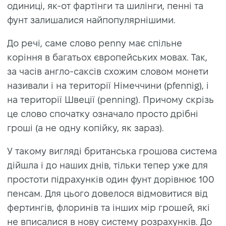
одиниці, як-от фартінги та шилінги, пенні та
фунт залишалися найпопулярнішими.
До речі, саме слово penny має спільне
коріння в багатьох європейських мовах. Так,
за часів англо-саксів схожим словом монети
називали і на території Німеччини (pfennig), і
на території Швеції (penning). Причому скрізь
це слово спочатку означало просто дрібні
гроші (а не одну копійку, як зараз).
У такому вигляді британська грошова система
дійшла і до наших днів, тільки тепер уже для
простоти підрахунків один фунт дорівнює 100
пенсам. Для цього довелося відмовитися від
фертингів, флоринів та інших мір грошей, які
не вписалися в нову систему розрахунків. До