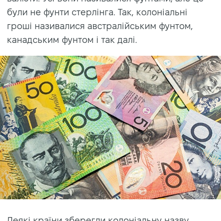
були не фунти стерлінга. Так, колоніальні
гроші називалися австралійським фунтом,
канадським фунтом і так далі.
Деякі країни зберегли колоніальну назву