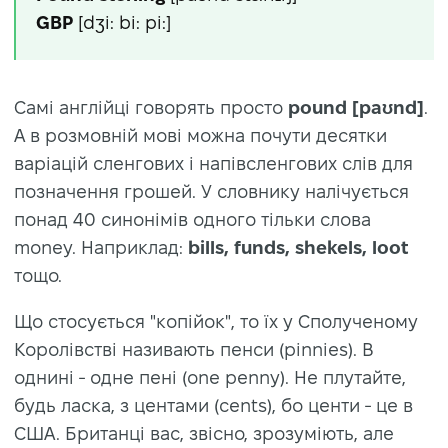
GBP
[dʒi: bi: pi:]
Самі англійці говорять просто
pound [paʊnd]
.
А в розмовній мові можна почути десятки
варіацій сленгових і напівсленгових слів для
позначення грошей. У словнику налічується
понад 40 синонімів одного тільки слова
money. Наприклад:
bills, funds, shekels, loot
тощо.
Що стосується "копійок", то їх у Сполученому
Королівстві називають пенси (pinnies). В
однині - одне пені (one penny). Не плутайте,
будь ласка, з центами (cents), бо центи - це в
США. Британці вас, звісно, зрозуміють, але