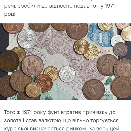
речі, зробили це відносно недавно - у 1971
році.
Того ж 1971 року фунт втратив прив'язку до
золота і став валютою, що вільно торгується,
курс якої визначається ринком. За весь цей