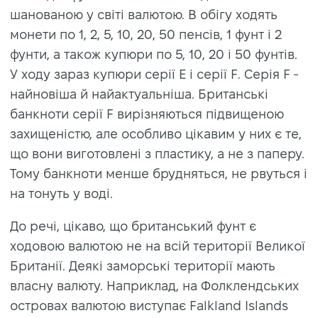
шанованою у світі валютою. В обігу ходять
монети по 1, 2, 5, 10, 20, 50 пенсів, 1 фунт і 2
фунти, а також купюри по 5, 10, 20 і 50 фунтів.
У ходу зараз купюри серії E і серії F. Серія F -
найновіша й найактуальніша. Британські
банкноти серії F вирізняються підвищеною
захищеністю, але особливо цікавим у них є те,
що вони виготовлені з пластику, а не з паперу.
Тому банкноти менше брудняться, не рвуться і
на тонуть у воді.
До речі, цікаво, що британський фунт є
ходовою валютою не на всій території Великої
Британії. Деякі заморські території мають
власну валюту. Наприклад, на Фолклендських
островах валютою виступає Falkland Islands