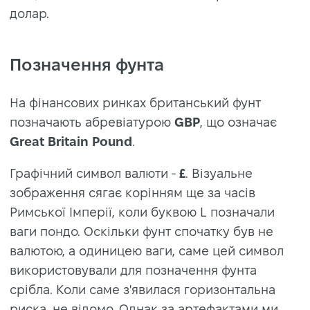
долар.
Позначення фунта
На фінансових ринках британський фунт
позначають абревіатурою
GBP
, що означає
Great Britain Pound
.
Графічний символ валюти -
£
. Візуальне
зображення сягає корінням ще за часів
Римської Імперії, коли буквою L позначали
ваги пондо. Оскільки фунт спочатку був не
валютою, а одиницею ваги, саме цей символ
використовували для позначення фунта
срібла. Коли саме з'явилася горизонтальна
риска, не відомо. Однак за артефактами ми