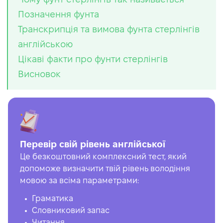
Позначення фунта
Транскрипція та вимова фунта стерлінгів
англійською
Цікаві факти про фунти стерлінгів
Висновок
Перевір свій рівень англійської
Це безкоштовний комплексний тест, який
допоможе визначити твій рівень володіння
мовою за всіма параметрами:
Граматика
Словниковий запас
Читання