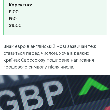
Коректно:
£100
£50
$1500
Знак євро в англійській мові зазвичай теж
ставиться перед числом, хоча в деяких
країнах Євросоюзу поширене написання
грошового символу після числа.