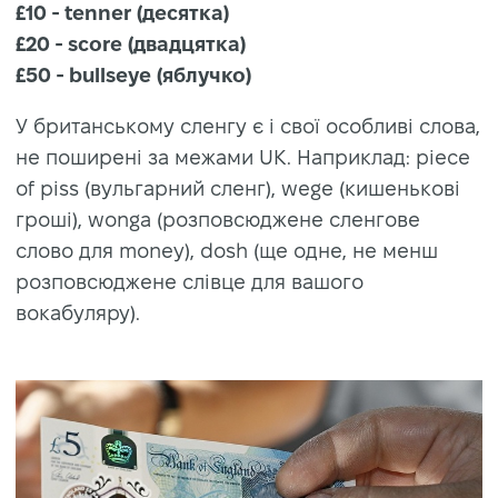
£10 - tenner (десятка)
£20 - score (двадцятка)
£50 - bullseye (яблучко)
У британському сленгу є і свої особливі слова,
не поширені за межами UK. Наприклад: piece
of piss (вульгарний сленг), wege (кишенькові
гроші), wonga (розповсюджене сленгове
слово для money), dosh (ще одне, не менш
розповсюджене слівце для вашого
вокабуляру).