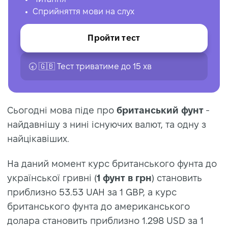
Сприйняття мови на слух
Пройти тест
🕣 🇬🇧 Тест триватиме до 15 хв
Сьогодні мова піде про
британський фунт
-
найдавнішу з нині існуючих валют, та одну з
найцікавіших.
На даний момент курс британського фунта до
української гривні (
1 фунт в грн
) становить
приблизно 53.53 UAH за 1 GBP, а курс
британського фунта до американського
долара становить приблизно 1.298 USD за 1