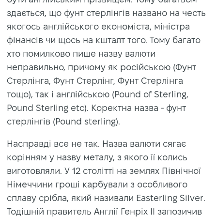
здається, що фунт стерлінгів названо на честь
якогось англійського економіста, міністра
фінансів чи щось на кшталт того. Тому багато
хто помилково пише назву валюти
неправильно, причому як російською (Фунт
Стерлінга, Фунт Стерлінг, Фунт Стерлінга
тощо), так і англійською (Pound of Sterling,
Pound Sterling etc). Коректна назва - фунт
стерлінгів (Pound sterling).
Насправді все не так. Назва валюти сягає
корінням у назву металу, з якого її колись
виготовляли. У 12 столітті на землях Північної
Німеччини гроші карбували з особливого
сплаву срібла, який називали Easterling Silver.
Тодішній правитель Англії Генріх II запозичив