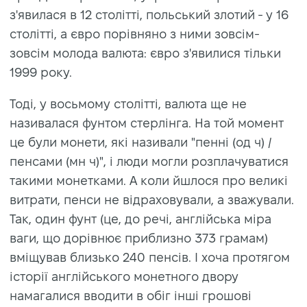
з'явилася в 12 столітті, польський злотий - у 16
столітті, а євро порівняно з ними зовсім-
зовсім молода валюта: євро з'явилися тільки
1999 року.
Тоді, у восьмому столітті, валюта ще не
називалася фунтом стерлінга. На той момент
це були монети, які називали "пенні (од ч) /
пенсами (мн ч)", і люди могли розплачуватися
такими монетками. А коли йшлося про великі
витрати, пенси не відраховували, а зважували.
Так, один фунт (це, до речі, англійська міра
ваги, що дорівнює приблизно 373 грамам)
вміщував близько 240 пенсів. І хоча протягом
історії англійського монетного двору
намагалися вводити в обіг інші грошові