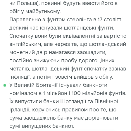
чи Польща), повинні будуть ввести його в
обіг у майбутньому.
Паралельно з фунтом стерлінга в 17 столітті
деякий час існували шотландські фунти.
Спочатку вони були еквівалентні за вартістю
англійським, але через те, що шотландський
монетний двір намагався заощадити,
постійно знижуючи пробу дорогоцінних
металів, шотландський фунт спочатку зазнав
інфляції, а потім і зовсім вийшов з обігу.
У Великій Британії існували банкноти
номіналом в 1 мільйон і 100 мільйонів фунтів.
Їх випустили банки Шотландії та Північної
Ірландії, керуючись правилом про те, що
сума заощаджень банку має дорівнювати
сумі випущених банкнот.