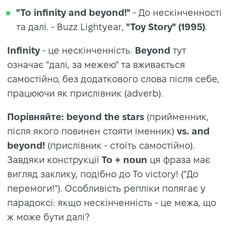
"To infinity and beyond!"
- До нескінченності
та далі. - Buzz Lightyear,
"Toy Story" (1995)
.
Infinity
- це нескінченність.
Beyond
тут
означає "далі, за межею" та вживається
самостійно, без додаткового слова після себе,
працюючи як прислівник (adverb).
Порівняйте:
beyond the stars
(прийменник,
після якого повинен стояти іменник)
vs. and
beyond!
(прислівник - стоїть самостійно).
Завдяки конструкції
To + noun
ця фраза має
вигляд заклику, подібно до To victory! ("До
перемоги!"). Особливість репліки полягає у
парадоксі: якщо нескінченність - це межа, що
ж може бути далі?