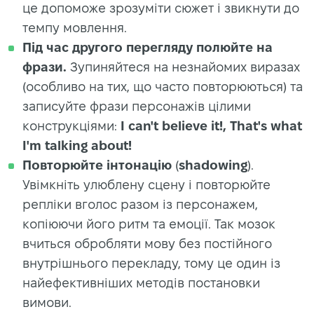
це допоможе зрозуміти сюжет і звикнути до
темпу мовлення.
Під час другого перегляду полюйте на
фрази.
Зупиняйтеся на незнайомих виразах
(особливо на тих, що часто повторюються) та
записуйте фрази персонажів цілими
конструкціями:
I can't believe it!, That's what
I'm talking about!
Повторюйте інтонацію
(
shadowing
).
Увімкніть улюблену сцену і повторюйте
репліки вголос разом із персонажем,
копіюючи його ритм та емоції. Так мозок
вчиться обробляти мову без постійного
внутрішнього перекладу, тому це один із
найефективніших методів постановки
вимови.