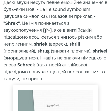
Деякі звуки несуть певне емоційне значення в
будь-якій мові - це і є sound symbolism
(звукова символіка). Показовий приклад -
"Shrek"
. Це ім'я починається зі
звукосполучення
[ʃr-]
, яке в англійській
підсвідомо асоціюється з чимось різким або
неприємним:
shriek
(вереск),
shrill
(пронизливий),
shrug
(знизати плечима),
shrivel
(зморщуватися). І навіть не знаючи німецького
слова
Schreck
(жах), носій англійської
підсвідомо відчуває, що цей персонаж - м'яко
кажучи, не принц.