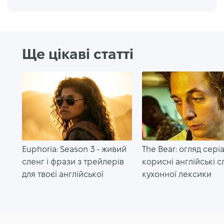
Ще цікаві статті
Euphoria: Season 3 - живий
The Bear: огляд серіа
сленг і фрази з трейлерів
корисні англійські с
для твоєї англійської
кухонної лексики