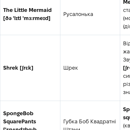
Me
The Little Mermaid
ст
Русалонька
[ðə 'lɪtl 'mɜ:rmeɪd]
(м
(ді
Ві
жа
Зв
Shrek [ʃrɛk]
Шрек
[ʃr
си
рі
зн
Sp
SpongeBob
sq
SquarePants
Губка Боб Квадратні
(к
['spʌndʒbɑ:b
Штани