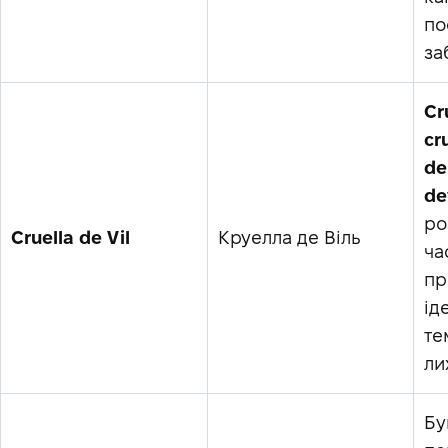
по
за
Cr
cr
de
de
ро
Cruella de Vil
Круелла де Віль
ча
пр
ід
те
ли
Бу