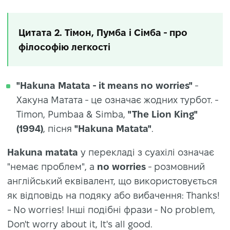
Цитата 2. Тімон, Пумба і Сімба - про
філософію легкості
"Hakuna Matata - it means no worries"
-
Хакуна Матата - це означає жодних турбот. -
Timon, Pumbaa & Simba,
"The Lion King"
(1994)
, пісня
"Hakuna Matata"
.
Hakuna matata
у перекладі з суахілі означає
"немає проблем", а
no worries
- розмовний
англійський еквівалент, що використовується
як відповідь на подяку або вибачення: Thanks!
- No worries! Інші подібні фрази - No problem,
Don't worry about it, It's all good.