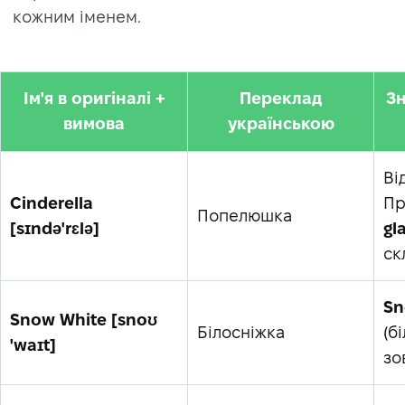
кожним іменем.
Ім'я в оригіналі +
Переклад
Зн
вимова
українською
Ві
Cinderella
Пр
Попелюшка
[sɪndə'rɛlə]
gl
ск
S
Snow White [snoʊ
Білосніжка
(б
'waɪt]
зо