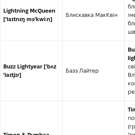
бл
Lightning McQueen
Блискавка МакКвін
ім
['laɪtnɪŋ mə'kwi:n]
бл
шв
Bu
li
Buzz Lightyear ['bʌz
св
Базз Лайтер
'laɪtjɪr]
Вл
ко
ре
Ti
по
(г
Timon & Pumbaa
"т