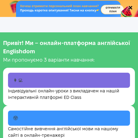
.
Привіт! Ми – онлайн-платформа англійської
Englishdom
Ми пропонуємо 3 варіанти навчання:
👩‍💻
Індивідуальні онлайн-уроки з викладачем на нашій
інтерактивній платформі ED Class
🤓
Самостійне вивчення англійської мови на нашому
сайті в онлайн-тренажері