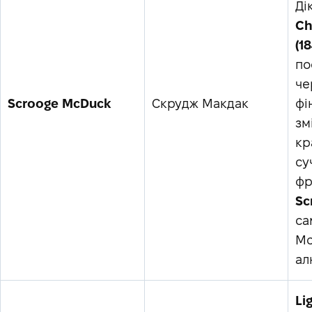
Ді
Ch
(1
по
че
Scrooge McDuck
Скрудж Макдак
фі
зм
кр
су
фр
Sc
са
Mc
ал
Li