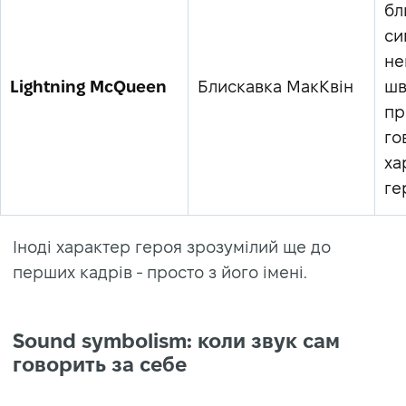
бл
си
не
Lightning McQueen
Блискавка МакКвін
шв
пр
го
ха
ге
Іноді характер героя зрозумілий ще до
перших кадрів - просто з його імені.
Sound symbolism: коли звук сам
говорить за себе