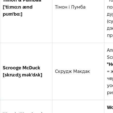
['ti:mɑ:n ænd
Тімон і Пумба
по
pʊm'bɑ:]
ду
(с
дз
пр
Ал
Sc
"H
Scrooge McDuck
Скрудж Макдак
= 
[skru:dʒ mək'dʌk]
че
уо
ри
W