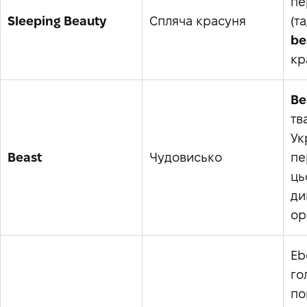
пе
Sleeping Beauty
Спляча красуня
(т
be
кр
Be
тв
Ук
Beast
Чудовисько
пе
ць
ди
ор
Eb
го
по