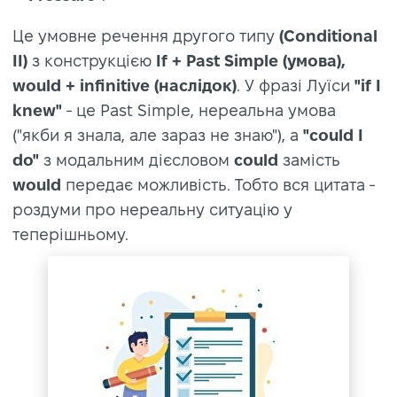
Це умовне речення другого типу
(Conditional
II)
з конструкцією
If + Past Simple (умова),
would + infinitive (наслідок)
. У фразі Луїси
"if I
knew"
- це Past Simple, нереальна умова
("якби я знала, але зараз не знаю"), а
"could I
do"
з модальним дієсловом
could
замість
would
передає можливість. Тобто вся цитата -
роздуми про нереальну ситуацію у
теперішньому.