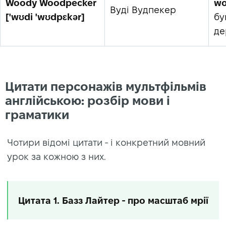
Woody Woodpecker
wo
Вуді Вудпекер
['wʊdi 'wʊdpɛkər]
бу
де
Цитати персонажів мультфільмів
англійською: розбір мови і
граматики
Чотири відомі цитати - і конкретний мовний
урок за кожною з них.
Цитата 1. Базз Лайтер - про масштаб мрії