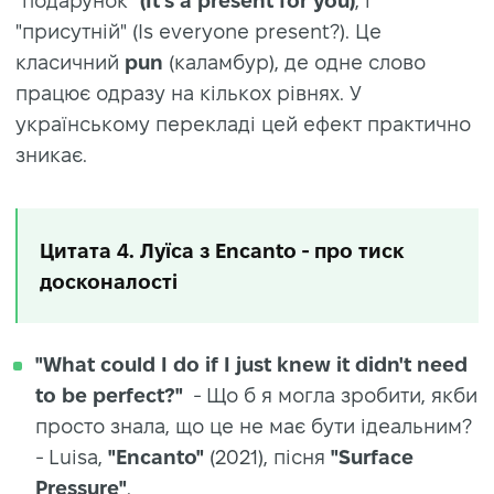
"подарунок"
(It's a present for you)
, і
"присутній" (Is everyone present?). Це
класичний
pun
(каламбур), де одне слово
працює одразу на кількох рівнях. У
українському перекладі цей ефект практично
зникає.
Цитата 4. Луїса з Encanto - про тиск
досконалості
"What could I do if I just knew it didn't need
to be perfect?"
- Що б я могла зробити, якби
просто знала, що це не має бути ідеальним?
- Luisa,
"Encanto"
(2021), пісня
"Surface
Pressure"
.