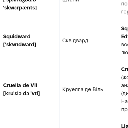
по
'skwɛrpænts]
ге
Sq
Squidward
Ed
Сквідвард
['skwɪdwərd]
во
лю
Cr
(ж
Cruella de Vil
ан
Круелла де Віль
[kru'ɛlə də 'vɪl]
(д
На
пр
Li