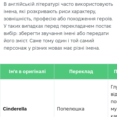
В англійській літературі часто використовують
імена, які розкривають риси характеру,
зовнішність, професію або походження героїв.
У таких випадках перед перекладачем постає
вибір: зберегти звучання імені або передати
його зміст. Саме тому один і той самий
персонаж у різних мовах має різні імена.
Ім'я в оригіналі
Переклад
П
Гл
ві
по
Cinderella
Попелюшка
му
ка