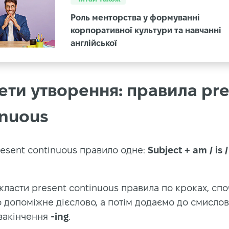
Роль менторства у формуванні
корпоративної культури та навчанні
англійської
ети утворення: правила pre
inuous
resent continuous правило одне:
Subject + am / is /
ласти present continuous правила по кроках, спо
 допоміжне дієслово, а потім додаємо до смисло
 закінчення
-ing
.