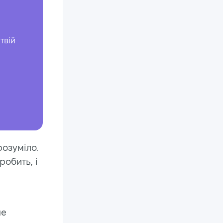
твій
розуміло.
робить, і
не