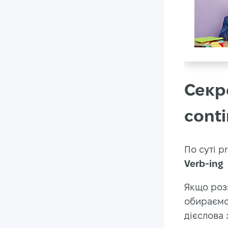
Секр
cont
По суті p
Verb-ing
Якщо розк
обираємо
дієслова