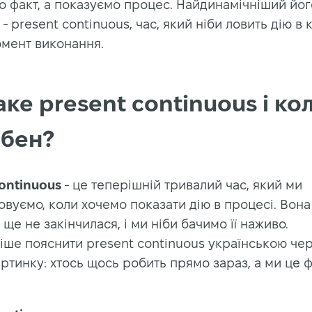
о факт, а показуємо процес. Найдинамічніший йог
- present continuous, час, який ніби ловить дію в 
омент виконання.
ке present continuous і кол
ібен?
continuous
- це теперішній тривалий час, який ми
вуємо, коли хочемо показати дію в процесі. Вона
 ще не закінчилася, і ми ніби бачимо її наживо.
іше пояснити present continuous українською че
ртинку: хтось щось робить прямо зараз, а ми це 