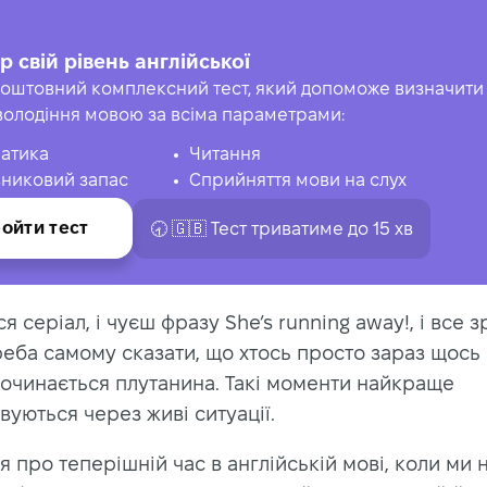
р свій рівень англійської
оштовний комплексний тест, який допоможе визначити 
володіння мовою за всіма параметрами:
атика
Читання
никовий запас
Сприйняття мови на слух
ойти тест
🕣 🇬🇧 Тест триватиме до 15 хв
я серіал, і чуєш фразу She’s running away!, і все з
реба самому сказати, що хтось просто зараз щось 
починається плутанина. Такі моменти найкраще
вуються через живі ситуації.
ся про теперішній час в англійській мові, коли ми 