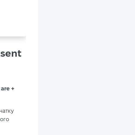
sent
 are +
чатку
вого