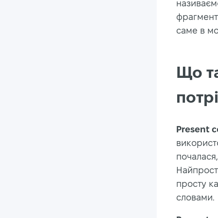
називаєм
фрагмент 
саме в м
Що та
потр
Present 
використо
почалася,
Найпрост
просту ка
словами.