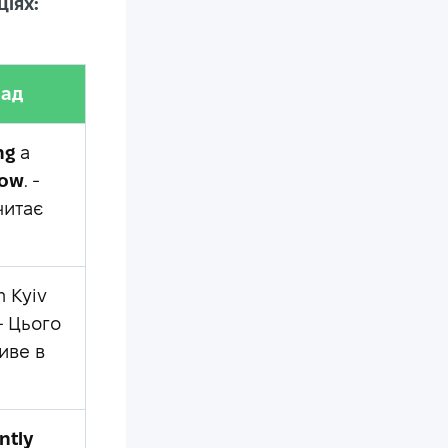
ціях:
ад
ng
a
now
. -
читає
n Kyiv
 - Цього
иве в
ntly