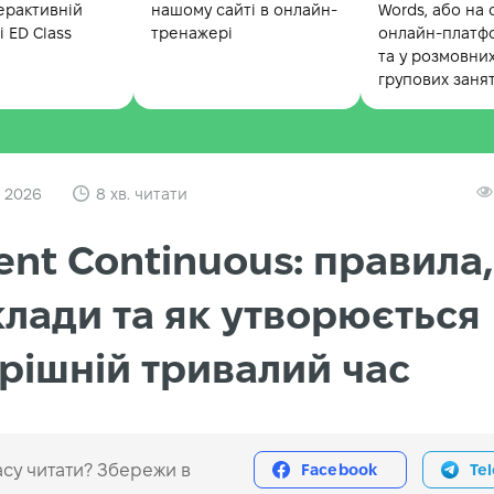
ерактивній
нашому сайті в онлайн-
Words, або на 
 ED Class
тренажері
онлайн-платф
та у розмовни
групових заня
 2026
8 хв. читати
ent Continuous: правила,
лади та як утворюється
рішній тривалий час
су читати? Збережи в
Facebook
Te