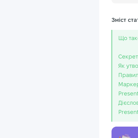
Зміст стат
Що так
Секрет
Як утв
Правил
Маркер
Presen
Дієсло
Presen