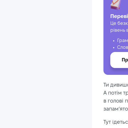
Переві
Це безк
рівень 
Грам
Слов
Пр
Ти дивишс
А потім т
в голові 
запам’ято
Тут ідеть