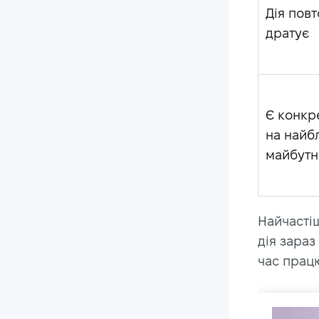
Дія повт
дратує
Є конкр
на найб
майбутн
Найчастіш
дія зараз
час працю