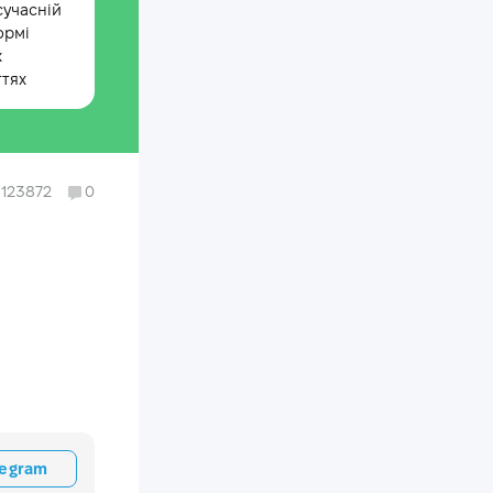
сучасній
ормі
х
ттях
123872
0
legram