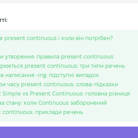
ті:
е present continuous і коли він потрібен?
и утворення: правила present continuous
орюється present continuous: три типи речень
а написання -ing: підступні випадки
и часу present continuous: слова-підказки
t Simple vs Present Continuous: головна різниця
ва стану: коли Continuous заборонений
t continuous: приклади речень