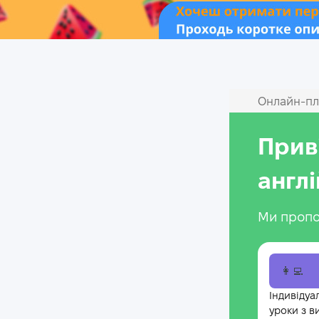
Онлайн‑пл
Прив
англ
Ми пропо
👩‍💻
Індивідуа
уроки з в