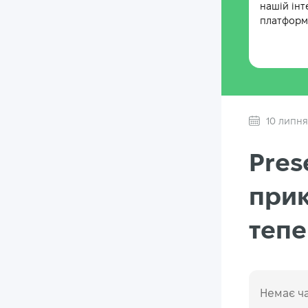
нашій інт
платформі
10 липня
Pres
прик
тепе
Немає ча