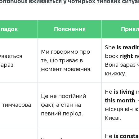
continuous вживається у чотирьох типових ситуа
ипадок
Пояснення
Прикл
She
is readi
Ми говоримо про
увається
book
right 
те, що триває в
зараз
Вона зараз 
момент мовлення.
книжку.
He
is living
i
Це не постійний
this month
.
я тимчасова
факт, а стан на
місяця він ж
певний період.
Києві.
He
is
consta