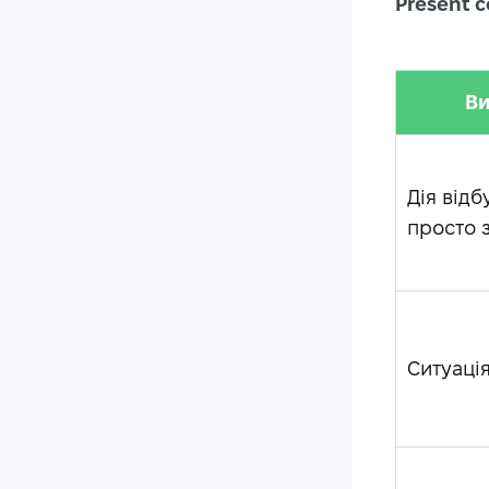
Present 
В
Дія відб
просто 
Ситуаці