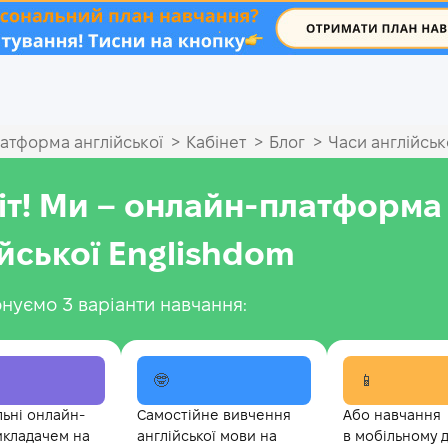
.
>
>
>
атформа англійської
Кабінет
Блог
Часи англійськ
іт! Ми – онлайн-платформа
ійської Englishdom
нуємо 3 варіанти навчання:
🤓
📱
льні онлайн-
Самостійне вивчення
Або навчання
икладачем на
англійської мови на
в мобільному 