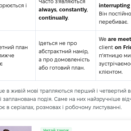
Часто з'являються
орюється і
interrupting
always
,
constantly
,
Він постійн
continually
.
перебиває.
We
are meet
Ідеться не про
етний план
client
on Fri
абстрактний намір,
лижче
п’ятницю ми
а про домовленість
є
зустрічаємо
або готовий план.
клієнтом.
е в живій мові трапляються перший і четвертий 
 і запланована подія. Саме на них найзручніше відч
є в серіалах, розмовах і робочому листуванні.
Читай також