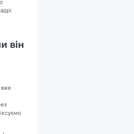
о
кадрі
и він
 вже
рез
фіксуємо