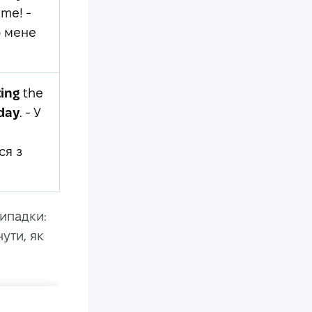
me! -
о мене
ing
the
day
. - У
ся з
випадки:
ути, як