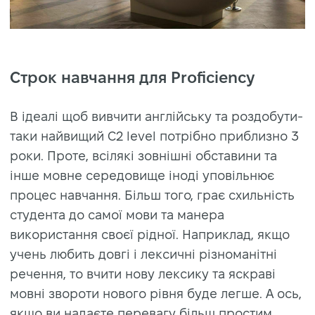
Строк навчання для Proficiency
В ідеалі щоб вивчити англійську та роздобути-
таки найвищий C2 level потрібно приблизно 3
роки. Проте, всілякі зовнішні обставини та
інше мовне середовище іноді уповільнює
процес навчання. Більш того, грає схильність
студента до самої мови та манера
використання своєї рідної. Наприклад, якщо
учень любить довгі і лексичні різноманітні
речення, то вчити нову лексику та яскраві
мовні звороти нового рівня буде легше. А ось,
якщо ви надаєте перевагу більш простим