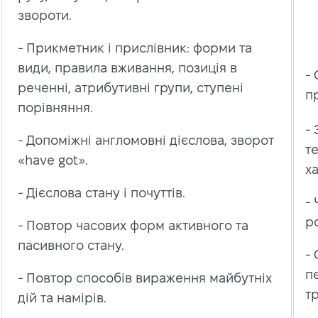
звороти.
- Прикметник і прислівник: форми та
види, правила вживання, позиція в
-
реченні, атрибутивні групи, ступені
п
порівняння.
- 
- Допоміжні англомовні дієслова, зворот
т
«have got».
х
- Дієслова стану і почуттів.
- 
р
- Повтор часових форм активного та
пасивного стану.
-
п
- Повтор способів вираження майбутніх
т
дій та намірів.