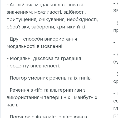
- 
- Англійські модальні дієслова зі
ЗМ
значенням: можливості, здібності,
припущення, очікування, необхідності,
- 
обов’язку, заборони, критики й т.і.
п
- Другі способи використання
- 
модальності в мовленні.
- 
- Модальні дієслова та градація
б
проценту впевненості.
- 
- Повтор умовних речень та їх типів.
о
- Речення з «if» та альтернативи з
-
використанням теперішніх і майбутніх
со
часів.
гл
р
- Порядок слів та місце дієслова в