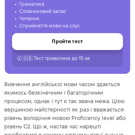
Граматика
Словниковий запас
Читання
Сприйняття мови на слух
Пройти тест
🕣 🇬🇧 Тест триватиме до 15 хв
Вивчення англійської мови часом здається
якимось безкінечним і багаторічним
процесом, однак і тут є так звана межа. Цією
вершиною майстерності як раз і вважається
рівень володіння мовою Proficiency level або
рівень C2. Що ж, настав час нарешті
розібратися в самому елітному рівні знання