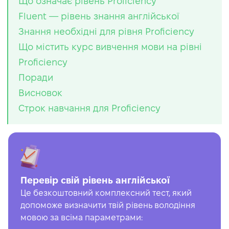
Що означає рівень Proficiency
Fluent — рівень знання англійської
Знання необхідні для рівня Proficiency
Що містить курс вивчення мови на рівні
Proficiency
Поради
Висновок
Строк навчання для Proficiency
Перевір свій рівень англійської
Це безкоштовний комплексний тест, який
допоможе визначити твій рівень володіння
мовою за всіма параметрами: