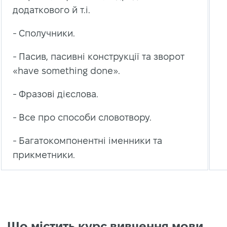
додаткового й т.і.
- Сполучники.
- Пасив, пасивні конструкції та зворот
«have something done».
- Фразові дієслова.
- Все про способи словотвору.
- Багатокомпонентні іменники та
прикметники.
Що містить курс вивчення мови