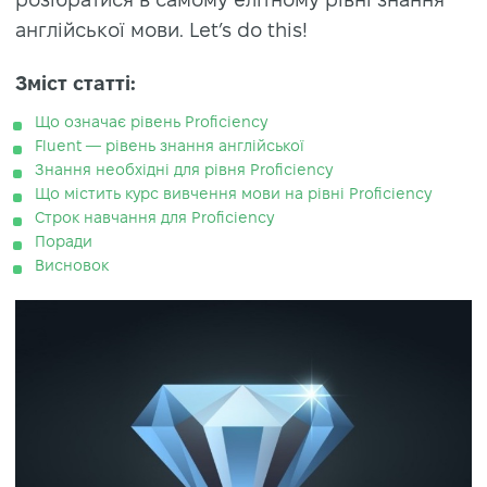
англійської мови. Let’s do this!
Зміст статті:
Що означає рівень Proficiency
Fluent — рівень знання англійської
Знання необхідні для рівня Proficiency
Що містить курс вивчення мови на рівні Proficiency
Строк навчання для Proficiency
Поради
Висновок