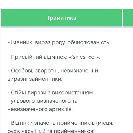
Граматика
- Іменник: вираз роду, обчислюваність.
- Присвійний відмінок: «'s» vs. «of».
- Особові, зворотні, невизначені й
виразні займенники.
- Стійкі вирази з використанням
нульового, визначеного та
невизначеного артиклів.
- Відтінки значень прийменників (місця,
руху, часу і т.і.) та прийменникові