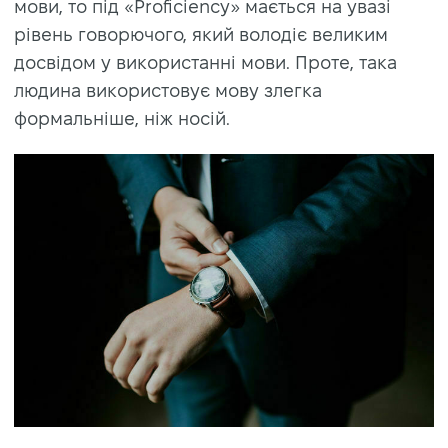
мови, то під «Proficiency» мається на увазі
рівень говорючого, який володіє великим
досвідом у використанні мови. Проте, така
людина використовує мову злегка
формальніше, ніж носій.