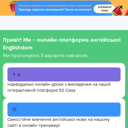
.
Привіт! Ми – онлайн-платформа англійської
Englishdom
Ми пропонуємо 3 варіанти навчання:
👩‍💻
Індивідуальні онлайн-уроки з викладачем на нашій
інтерактивній платформі ED Class
🤓
Самостійне вивчення англійської мови на нашому
сайті в онлайн-тренажері