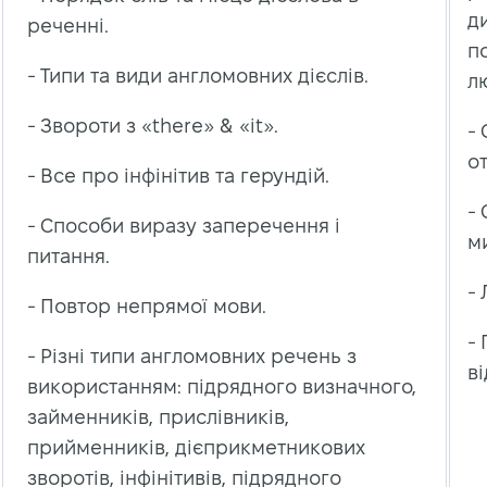
д
реченні.
по
- Типи та види англомовних дієслів.
л
- Звороти з «there» & «it».
-
о
- Все про інфінітив та герундій.
-
- Способи виразу заперечення і
м
питання.
-
- Повтор непрямої мови.
-
- Різні типи англомовних речень з
в
використанням: підрядного визначного,
займенників, прислівників,
прийменників, дієприкметникових
зворотів, інфінітивів, підрядного