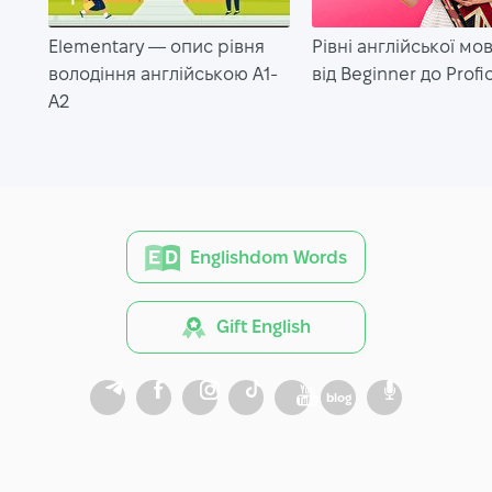
Elementary — опис рівня
Рівні англійської мо
володіння англійською A1-
від Beginner до Profi
A2
Englishdom Words
Gift English
blog