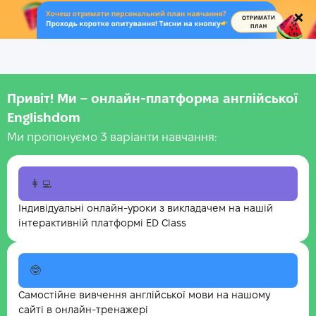
.
Привіт! Ми – онлайн-платформа англійської
Englishdom
Ми пропонуємо 3 варіанти навчання:
👩‍💻
Індивідуальні онлайн-уроки з викладачем на нашій
інтерактивній платформі ED Class
🤓
Самостійне вивчення англійської мови на нашому
сайті в онлайн-тренажері