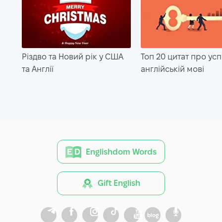
Різдво та Новий рік у США
Топ 20 цитат про усп
та Англії
англійській мові
Englishdom Words
Gift English
blog