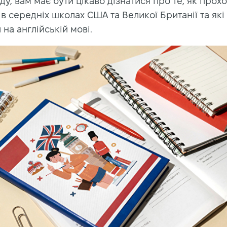
ду, вам має бути цікаво дізнатися про те, як прох
в середніх школах США та Великої Британії та які 
на англійській мові.