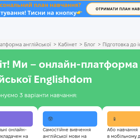
.
>
>
>
атформа англійської
Кабінет
Блог
Підготовка до і
іт! Ми – онлайн-платформа
ійської Englishdom
нуємо 3 варіанти навчання:
🤓
📱
льні онлайн-
Самостійне вивчення
Або навчання
икладачем на
англійської мови на
в мобільному 