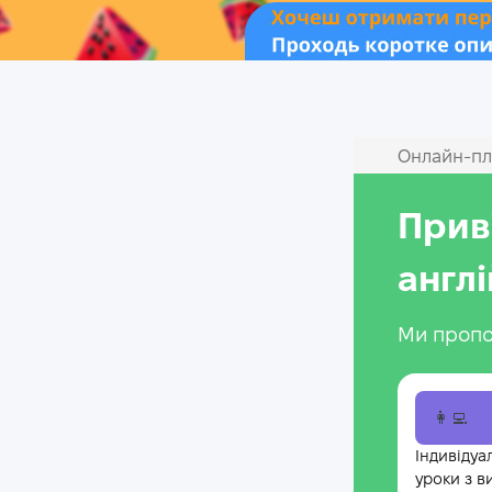
Онлайн‑пл
Прив
англ
Ми пропо
👩‍💻
Індивідуа
уроки з в