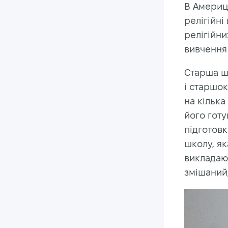
В Америці
релігійні
релігійни
вивчення 
Старша шк
і старшо
на кілька
його готу
підготов
школу, я
викладают
змішаний,