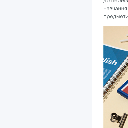
до переїз
навчання 
предмети 