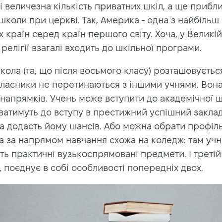
 величезна кількість приватних шкіл, а ще прибли
 школи при церкві. Так, Америка - одна з найбільш
х країн серед країн першого світу. Хоча, у Великій
релігії взагалі входить до шкільної програми.
ола (та, що після восьмого класу) розташовуєтьс
класники не перетинаються з іншими учнями. Вона
 напрямків. Учень може вступити до академічної 
ватимуть до вступу в престижний успішний заклад
ка додасть йому шансів. Або можна обрати профіл
ка за напрямом навчання схожа на коледж: там уч
ь практичні вузькоспрямовані предмети. І третій 
 поєднує в собі особливості попередніх двох.