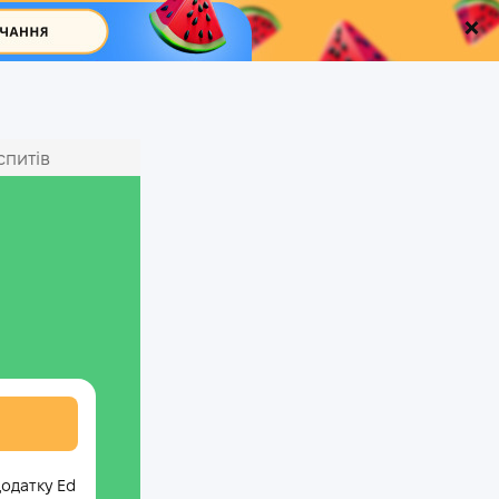
спитів
додатку Ed