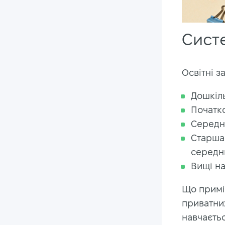
Сист
Освітні з
Дошкіль
Початко
Середня
Старша 
середнь
Вищі на
Що приміт
приватних
навчаєть