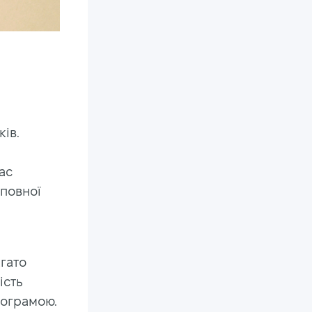
ків.
ас
 повної
агато
ість
рограмою.