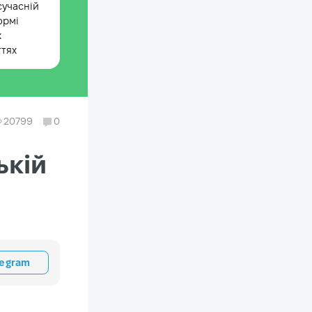
сучасній
ормі
х
ттях
20799
0
ькій
legram