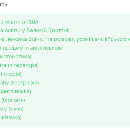
ті:
а освіти в США
а освіти у Великій Британії
на лексика оцінки та розклад уроків англійською
і предмети англійською
(математика)
ure (література)
 (історія)
phy (географія)
 (англійська)
 (біологія)
ry (хімія)
 (фізика)