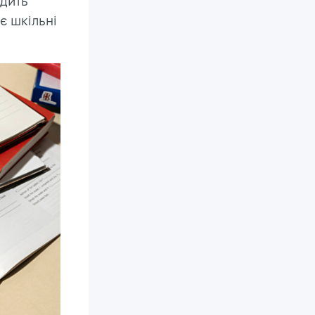
одить
є шкільні