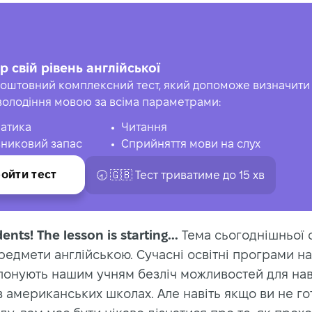
р свій рівень англійської
оштовний комплексний тест, який допоможе визначити 
володіння мовою за всіма параметрами:
атика
Читання
никовий запас
Сприйняття мови на слух
ойти тест
🕣 🇬🇧 Тест триватиме до 15 хв
ents! The lesson is starting...
Тема сьогоднішньої ст
редмети англійською. Сучасні освітні програми н
понують нашим учням безліч можливостей для нав
 американських школах. Але навіть якщо ви не го