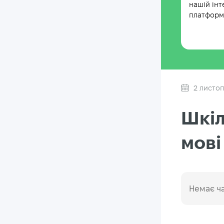
нашій інт
платформі
2 листо
Шкіл
мові
Немає ча