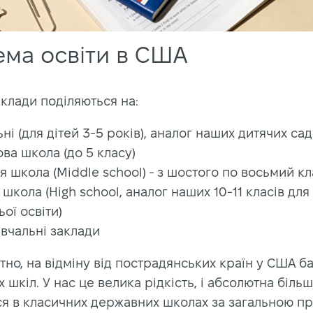
ема освіти в США
аклади поділяються на:
ні (для дітей 3-5 років), аналог наших дитячих сад
ва школа (до 5 класу)
 школа (Middle school) - з шостого по восьмий кл
школа (High school, аналог наших 10-11 класів для
ої освіти)
вчальні заклади
но, на відміну від пострадянських країн у США б
 шкіл. У нас це велика рідкість, і абсолютна більш
ся в класичних державних школах за загальною п