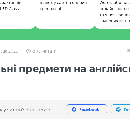
ерактивній
нашому сайті в онлайн-
Words, або на 
 ED Class
тренажері
онлайн-платф
та у розмовни
групових заня
пада 2023
8 хв. читати
ьні предмети на англійс
су читати? Збережи в
Facebook
Te