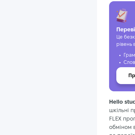
Переві
Це безк
рівень 
Грам
Слов
Пр
Hello stud
шкільні п
FLEX про
обміном в