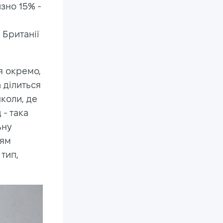
зно 15% -
 Британії
я окремо,
 ділиться
школи, де
 - така
ьну
ням
тип,