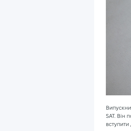
Випускни
SAT. Він п
вступити 