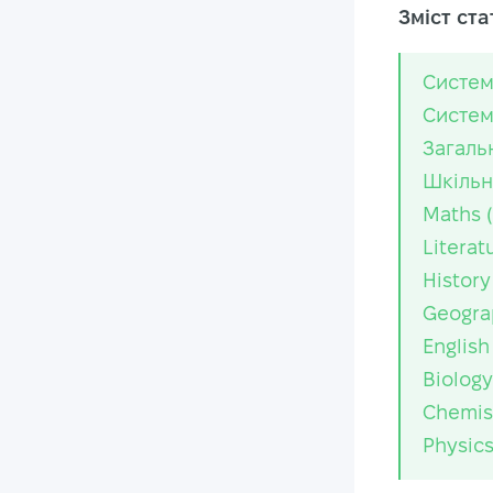
Зміст стат
Систем
Систем
Загаль
Шкільн
Maths 
Literat
History
Geogra
English
Biology
Chemist
Physics