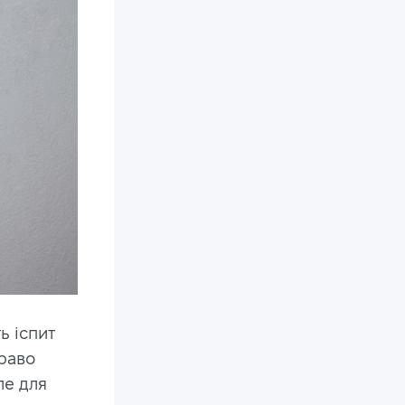
ь іспит
право
ле для