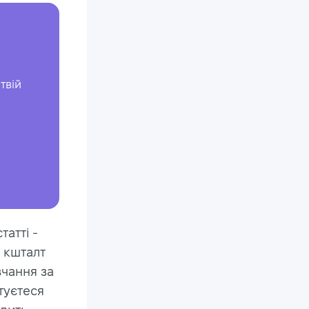
твій
атті -
а кшталт
чання за
туєтеся