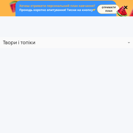
.
Твори і топіки