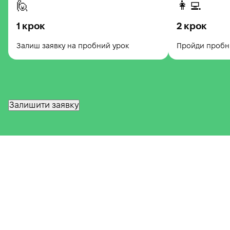
🙋
👩‍💻
Modals of obligation, ability and possibility
1 крок
2 крок
17.
Culture and color
Modals of deduction and speculation
Залиш заявку на пробний урок
Пройди пробни
18.
Subcultures in society
Both...and / neither / either / each / all
19.
What are you afraid of?
Залишити заявку
Expressing necessity and hope. Prepositions of place
20.
Cultural appropriation
Revision of Unit 4
21.
Binge-watching
Movie genres
22.
How to shoot a movie
Degrees of comparison of adjectives and adverbs, intensifiers