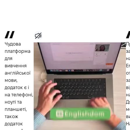
Чудова
П
платформа
з
для
н
вивчення
E
англійської
о
мови,
з
додаток є і
в
на телефоні,
н
ноуті та
Д
планшеті,
м
також
в
додаток
Н