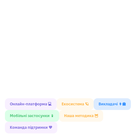
23.
All about music
Articles
24.
Is digital art real art?
Past participles as adjectives
25.
The creative mind
Revision of Unit 5
26.
Digital detox
Future plans
27.
The world of the future
Future predictions
Онлайн-платформа 💻
Екосистема 🪐
Викладачі 👩‍🏫
28.
Life on Mars
Мобільні застосунки 📱
Наша методика 🦉
Conditional 0, Conditional 1
Команда підтримки 💚
29.
AI in your everyday life