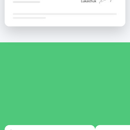
10.
False memories
Revision of Unit 2
11.
Holiday destinations
Present Perfect vs. Past Simple
12.
The most avid travelers
Been in / Been to / gone to. Possessive pronouns
13.
Types of tourism
Present Perfect Simple, Present Perfect Continuous
14.
Extreme holidays
Expressing intentions and preferences
15.
Leave no trace
Revision of Unit 3
16.
It shocked me!