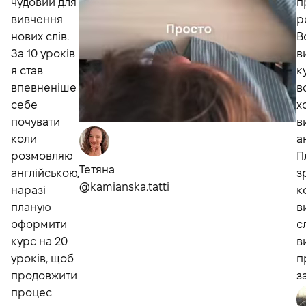
чудовий для
п
вивчення
р
нових слів.
В
За 10 уроків
в
я став
к
впевненіше
в
себе
х
почувати
в
коли
а
розмовляю
П
Тетяна
англійською,
з
@kamianska.tatti
наразі
к
планую
в
оформити
с
курс на 20
в
уроків, щоб
п
продовжити
з
процес