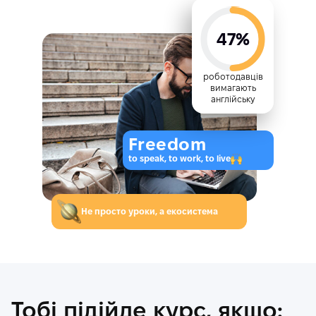
47%
роботодавців
вимагають
англійську
Freedom
to speak, to work, to live
Не просто уроки, а екосистема
Тобі підійде курс, якщо: