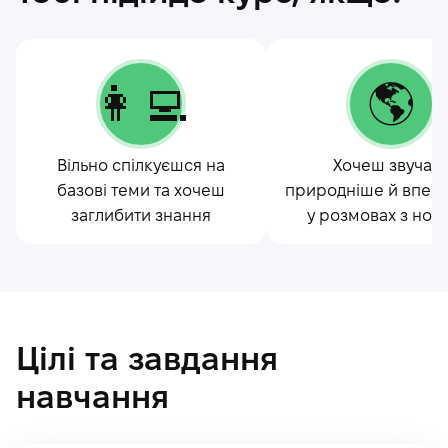
👩‍💻
🌎
Вільно спілкуєшся на
Хочеш звучат
базові теми та хочеш
природніше й впев
заглибити знання
у розмовах з нос
Цілі та завдання
навчання