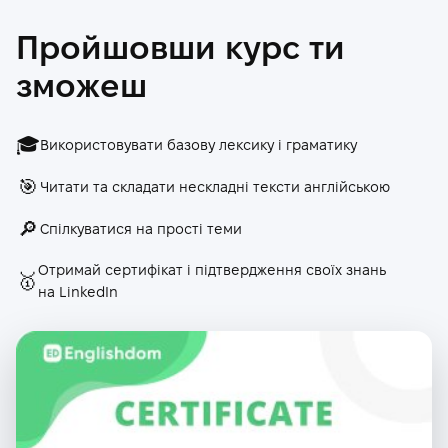
2.
The Vampire Diaries
Пройшовши курс ти
зможеш
3.
Tangled
4.
Revision
🎓
Використовувати базову лексику і граматику
🎯
Читати та складати нескладні тексти англійською
5.
The Holiday
🔎
Спілкуватися на прості теми
6.
Inside Out 2
Отримай сертифікат і підтвердження своїх знань
🥇
на LinkedIn
7.
Wednesday
8.
Moana
9.
Revision