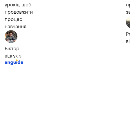
уроків, щоб
п
продовжити
з
процес
навчання.
Р
в
Віктор
відгук з