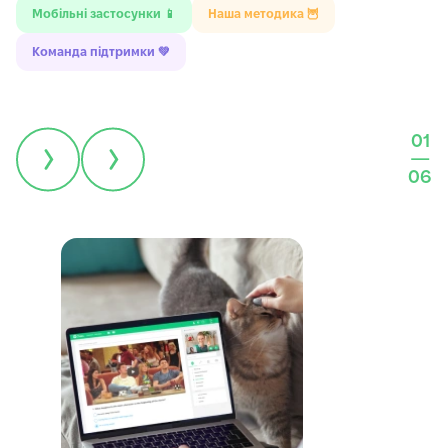
Мобільні застосунки 📱
Наша методика 🦉
Команда підтримки 💚
Усе навчання в одному місці
01
На нашій платформі все під рукою: звʼязок із
—
вчителем та саппортом, домашка і багато інших
06
крутих інструментів.
Ніяких зайвих вкладок — усе, що треба,
відкривається одним кліком.