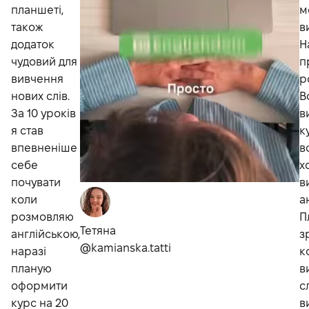
планшеті,
м
також
в
додаток
Н
чудовий для
п
вивчення
р
нових слів.
В
За 10 уроків
в
я став
к
впевненіше
в
себе
х
почувати
в
коли
а
розмовляю
П
Тетяна
англійською,
з
@kamianska.tatti
наразі
к
планую
в
оформити
с
курс на 20
в