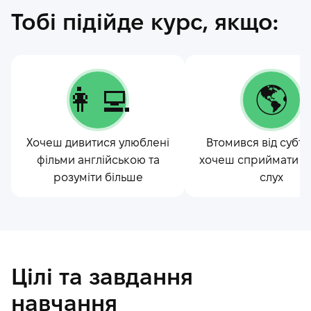
Тобі підійде курс, якщо:
👩‍💻
🌎
Хочеш дивитися улюблені
Втомився від субтит
фільми англійською та
хочеш сприймати м
розуміти більше
слух
Цілі та завдання
навчання