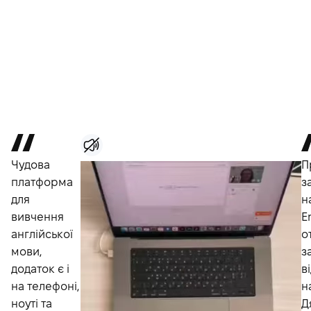
Чудова
П
платформа
з
для
н
вивчення
E
англійської
о
мови,
з
додаток є і
в
на телефоні,
н
ноуті та
Д