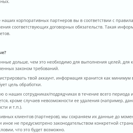
нных.
 наших корпоративных партнеров вы в соответствии с правил
нения соответствующих договорных обязательств. Такая инфор
етов.
ые?
анные дольше, чем это необходимо для выполнения целей, для 
ленных законом требований.
истрировать твой аккаунт, информация хранится как минимум в
бует цель обработки.
 о наших сотрудниках/подрядчиках в течение всего периода их
тся, кроме случаев невозможности ее удаления (например, да
ти и т.п.).
тивных клиентов (партнеров), мы сохраняем их данные до мом
 иное не предусмотрено законодательством конкретной страны,
ловии, что это будет возможно.