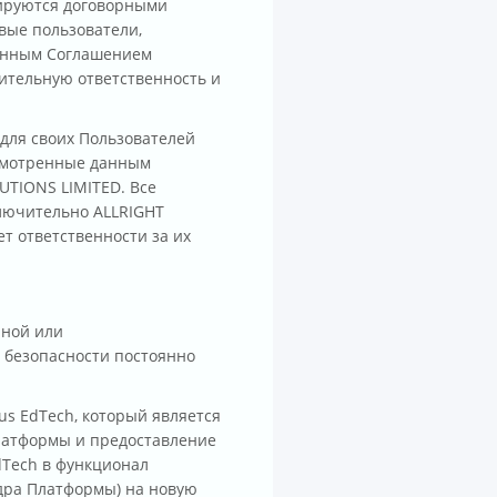
лируются договорными
вые пользователи,
данным Соглашением
чительную ответственность и
 для своих Пользователей
усмотренные данным
UTIONS LIMITED. Все
ключительно ALLRIGHT
т ответственности за их
нной или
 безопасности постоянно
s EdTech, который является
латформы и предоставление
EdTech в функционал
дра Платформы) на новую