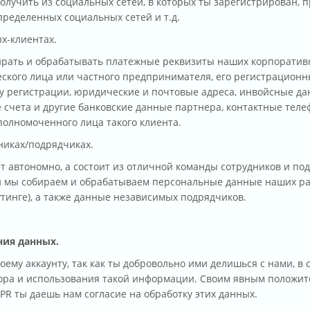
олучить из социальных сетей, в которых ты зарегистрирован, 
пределенных социальных сетей и т.д.
х-клиентах.
ирать и обрабатывать платежные реквизиты наших корпоратив
кого лица или частного предпринимателя, его регистрационн
у регистрации, юридические и почтовые адреса, инвойсные да
 счета и другие банковские данные партнера, контактные теле
полномоченного лица такого клиента.
никах/подрядчиках.
т автономно, а состоит из отличной команды сотрудников и по
ли мы собираем и обрабатываем персональные данные наших р
тинге), а также данные независимых подрядчиков.
ния данных.
ему аккаунту, так как ты добровольно ими делишься с нами, в с
ора и использования такой информации. Своим явным положи
DPR ты даешь нам согласие на обработку этих данных.