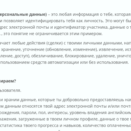
ерсональные данные)
– это любая информация о тебе, которая
 позволяет идентифицировать тебя как личность. Это могут бы
дрес электронной почты и идентификатор участника, данные о 
п., это понятие не ограничивается этим примером.
ает любые действия (сделки) с твоими личными данными, напр
 хранение, уточнение (обновление, изменение), извлечение, и
ление, доступ), обезличивание, блокирование, удаление, унич
спользованием средств автоматизации или без использования.
бираем?
ьзователя.
и храним данные, которые ты добровольно предоставляешь на
ким данным относятся твой адрес электронной почты и/или поч
а рождения, пароли, пол, интересы, уровень владения английски
ражения, загруженные в твоем личном профиле, данные о твое 
, статистика твоего прогресса и навыков, количество оплаченных