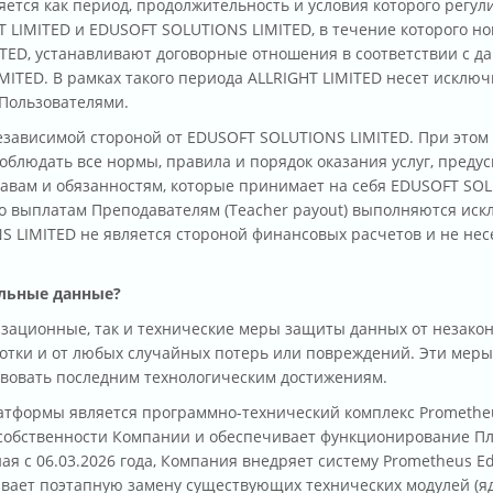
ется как период, продолжительность и условия которого регу
 LIMITED и EDUSOFT SOLUTIONS LIMITED, в течение которого но
TED, устанавливают договорные отношения в соответствии с 
MITED. В рамках такого периода ALLRIGHT LIMITED несет исклю
 Пользователями.
езависимой стороной от EDUSOFT SOLUTIONS LIMITED. При этом
соблюдать все нормы, правила и порядок оказания услуг, пред
авам и обязанностям, которые принимает на себя EDUSOFT SOL
о выплатам Преподавателям (Teacher payout) выполняются ис
S LIMITED не является стороной финансовых расчетов и не несе
льные данные?
зационные, так и технические меры защиты данных от незако
тки и от любых случайных потерь или повреждений. Эти меры
твовать последним технологическим достижениям.
атформы является программно-технический комплекс Prometheu
 собственности Компании и обеспечивает функционирование П
ная с 06.03.2026 года, Компания внедряет систему Prometheus 
вает поэтапную замену существующих технических модулей (я