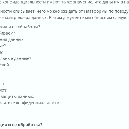
е конфиденциальности имеют то же значение, что даны им в н
ности описывает, чего можно ожидать от Платформы по поводу
тве контроллера данных. В этом документе мы объясним следу
ция и ее обработка?
бираем?
ния данных.
ые?
и?
альные данные?
ежей.
ов.
сти.
 защиты данных.
олитике конфиденциальности.
ия и ее обработка?