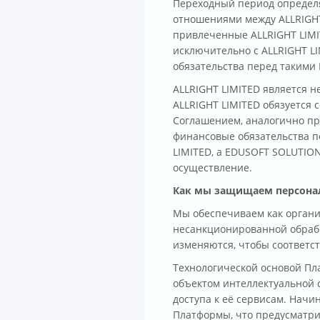
Переходный период определя
отношениями между ALLRIGHT
привлеченные ALLRIGHT LIMI
исключительно с ALLRIGHT LI
обязательства перед такими
ALLRIGHT LIMITED является н
ALLRIGHT LIMITED обязуется 
Соглашением, аналогично пр
финансовые обязательства п
LIMITED, а EDUSOFT SOLUTION
осуществление.
Как мы защищаем персона
Мы обеспечиваем как органи
несанкционированной обрабо
изменяются, чтобы соответс
Технологической основой Пл
объектом интеллектуальной
доступа к её сервисам. Начи
Платформы, что предусматри