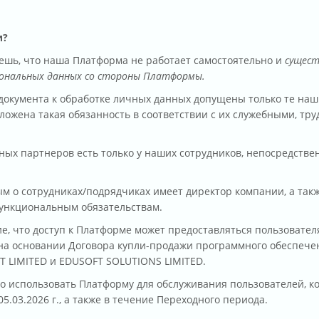
и?
ешь, что наша Платформа не работает самостоятельно и
сущест
сональных данных со стороны Платформы.
 документа к обработке личных данных допущены только те на
зложена такая обязанность в соответствии с их служебными, т
ных партнеров есть только у наших сотрудников, непосредств
ным о сотрудниках/подрядчиках имеет директор компании, а так
функциональным обязательствам.
, что доступ к Платформе может предоставляться пользовате
на основании Договора купли-продажи программного обеспечения
T LIMITED и EDUSOFT SOLUTIONS LIMITED.
во использовать Платформу для обслуживания пользователей, 
5.03.2026 г., а также в течение Переходного периода.