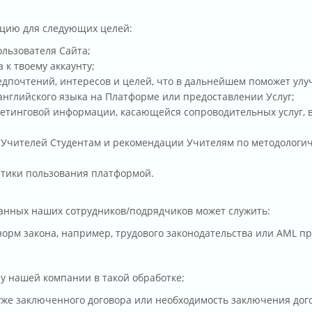
цию для следующих целей:
ользователя Сайта;
 к твоему аккаунту;
едпочтений, интересов и целей, что в дальнейшем поможет улу
английского языка на Платформе или предоставлении Услуг;
етинговой информации, касающейся сопроводительных услуг, 
 Учителей Студентам и рекомендации Учителям по методологи
истики пользования платформой.
анных наших сотрудников/подрядчиков может служить:
орм закона, например, трудового законодательства или AML п
у нашей компании в такой обработке;
же заключенного договора или необходимость заключения дого