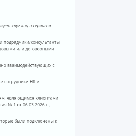
вует круг лиц и сервисов,
ши подрядчики/консультанты
рудовыми или договорными
енно взаимодействующих с
же сотрудники HR и
лям, являющимся клиентами
 № 1 от 06.03.2026 г.,
которые были подключены к