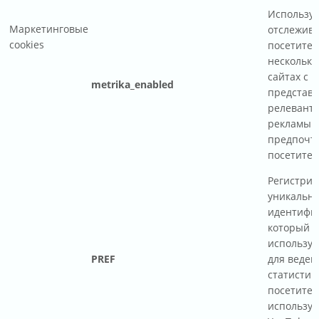
Используе
Маркетинговые
отслежив
cookies
посетител
нескольки
сайтах с 
metrika_enabled
представ
релевант
рекламы н
предпочт
посетител
Регистрир
уникальн
идентифик
который
используе
PREF
для веден
статистики
посетител
используе