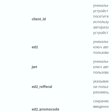
уникальн
устройств
посетител
client_id
используе
авторизац
устройств
уникальн
ed2
ключ авт
пользоват
уникальн
jwt
ключ авт
пользоват
указывае
ed2_refferal
ли пользо
рекоменд
сохраняет
введенны
ed2_promocode