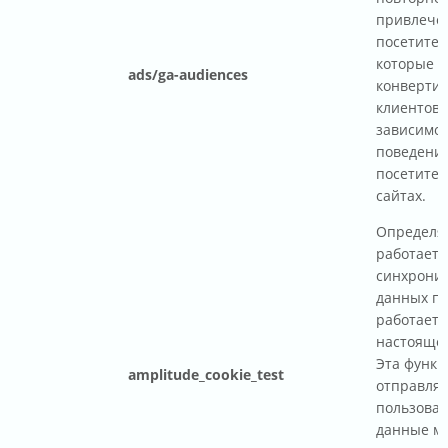
привлече
посетител
которые м
ads/ga-audiences
конвертир
клиентов 
зависимос
поведени
посетител
сайтах.
Определяе
работает 
синхрони
данных па
работает 
настоящее
Эта функц
amplitude_cookie_test
отправляе
пользоват
данные м