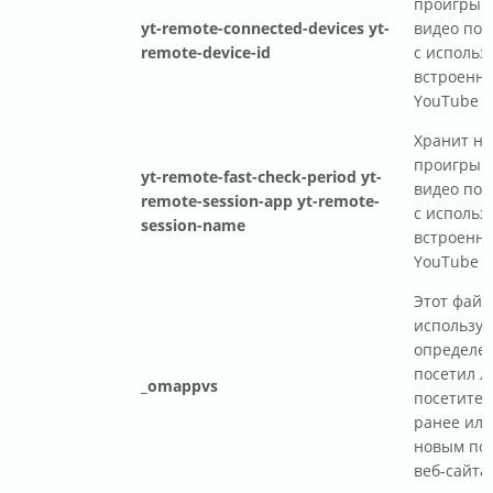
проигрыв
yt-remote-connected-devices yt-
видео пол
remote-device-id
с использ
встроенно
YouTube
Хранит на
проигрыв
yt-remote-fast-check-period yt-
видео пол
remote-session-app yt-remote-
с использ
session-name
встроенно
YouTube
Этот файл
используе
определен
посетил л
_omappvs
посетител
ранее или
новым по
веб-сайта.