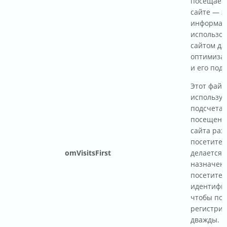
посещает 
сайте — э
информац
использов
сайтом дл
оптимиза
и его под
Этот файл
используе
подсчета 
посещени
сайта ра
посетител
omVisitsFirst
делается 
назначен
посетите
идентифик
чтобы пос
регистрир
дважды.