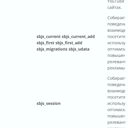
YouTube н
сайтах.
Собирает 
поведени
взаимоде
sbjs_current sbjs_current_add
посетител
sbjs_first sbjs_first_add
используе
sbjs_migrations sbjs_udata
оптимизац
повышен
релевант
рекламы н
Собирает 
поведени
взаимоде
посетител
sbjs_session
используе
оптимизац
повышен
релевант