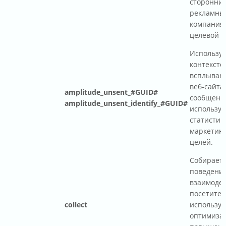
сторонни
рекламны
компания
целевой р
Используе
контексте
всплываю
веб-сайта
amplitude_unsent_#GUID#
сообщени
amplitude_unsent_identify_#GUID#
использую
статистич
маркетин
целей.
Собирает 
поведени
взаимоде
посетител
collect
используе
оптимизац