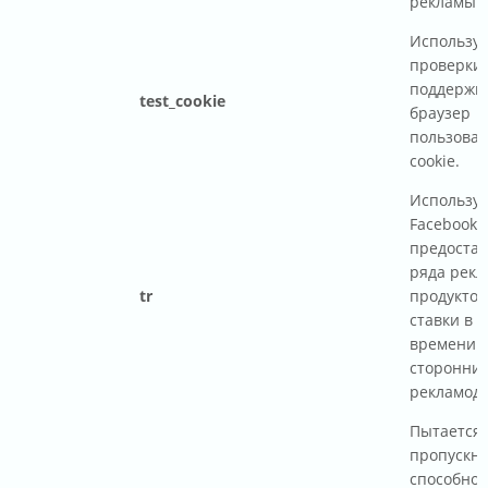
рекламы н
Используе
проверки 
поддержи
test_cookie
браузер
пользова
cookie.
Используе
Facebook 
предоста
ряда рек
tr
продуктов,
ставки в 
времени о
сторонни
рекламода
Пытается 
пропускн
способнос