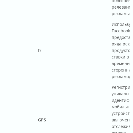
повышен
релевант
рекламы н
Используе
Facebook 
предоста
ряда рек
fr
продуктов,
ставки в 
времени о
сторонни
рекламода
Регистрир
уникальн
идентифи
мобильны
устройств
GPS
включени
отслежива
основе