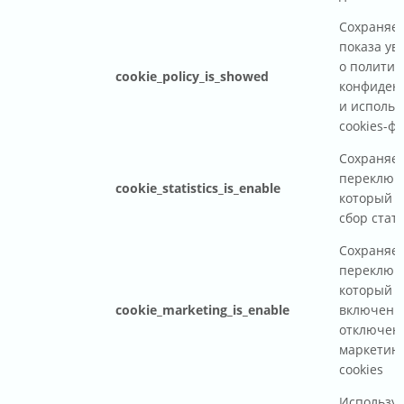
Сохраняет
показа ув
о политик
cookie_policy_is_showed
конфиден
и использ
cookies-ф
Сохраняет
переключа
cookie_statistics_is_enable
который о
сбор стат
Сохраняет
переключа
который о
cookie_marketing_is_enable
включени
отключен
маркетин
cookies
Используе