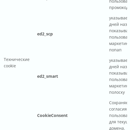
пользова
промокод
указывает
дней наза
показыва
ed2_scp
пользова
маркетин
попап
Технические
указывает
cookie
дней наза
показыва
ed2_smart
пользова
маркетин
полоску
Сохраняет
согласия
CookieConsent
пользоват
для текущ
домена.