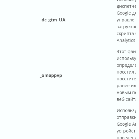
диспетчер
Google дл
_dc_gtm_UA
управлен
загрузкой
скрипта G
Analytics
Этот файл
используе
определен
посетил л
_omappvp
посетител
ранее или
новым по
веб-сайта.
Используе
отправки 
Google Ana
устройств
поведени