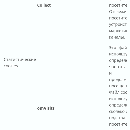
Collect
посетител
Отслежив
посетител
устройств
маркетин
каналы.
Этот файл
используе
Статистические
определе
cookies
частоты 
и
продолжи
посещения
Файл cook
используе
определен
omVisits
сколько и
подстран
посетител