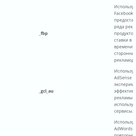
Используе
Facebook 
предоста
ряда рек
_fbp
продуктов,
ставки в 
времени о
сторонни
рекламода
Используе
AdSense д
экспериме
_gcl_au
эффектив
рекламы н
использу
сервисы.
Используе
AdWords 
повторног