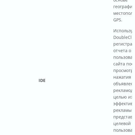
географич
местопол
GPS.
Используе
DoubleClic
регистрац
отчета о 
пользоват
сайта пос
просмотр
нажатия о
IDE
объявлен
рекламода
целью из
эффектив
рекламы 
представ
целевой 
пользоват