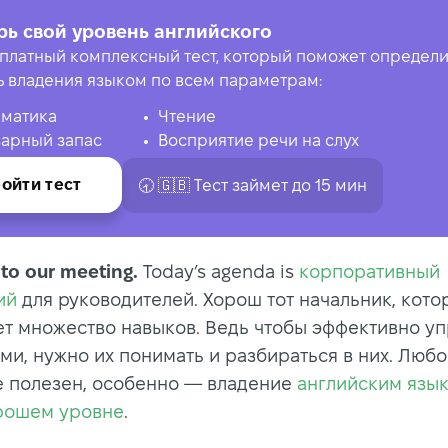
рь свой уровень английского
платный комплексный тест, который поможет определи
ь владения языком по всем параметрам:
матика
Чтение
арный запас
Восприятие речи на слух
ойти тест
🕣 🇬🇧 Tест займет до 15 мин
to our meeting.
Today’s agenda is
корпоративный
ий
для руководителей. Хорош тот начальник, кото
т множество навыков. Ведь чтобы эффективно уп
ми, нужно их понимать и разбираться в них. Люб
е полезен, особенно — владение
английским язы
рошем уровне
.