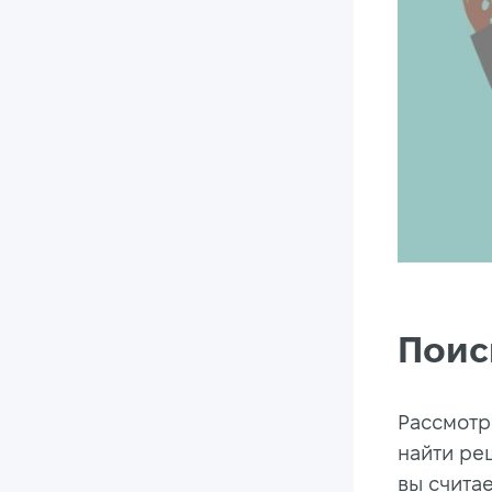
Поис
Рассмотр
найти реш
вы счита