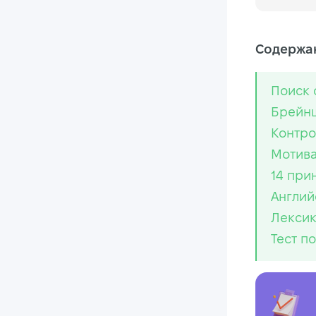
Содержан
Поиск 
Брейн
Контро
Мотив
14 при
Англий
Лексик
Тест п