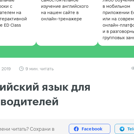
альные
Самостоятельное
Либо обучени
роки с
изучение английского
в мобильном
ателем на
на нашем сайте в
приложении Ed
терактивной
онлайн-тренажере
или на совре
 ED Class
онлайн-платф
и в разговорн
групповых зан
 2019
9 мин. читать
ийский язык для
оводителей
ени читать? Сохрани в
Facebook
Te