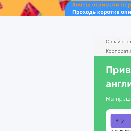
Онлайн‑пл
Корпорати
Прив
англ
Мы предл
👩‍💻