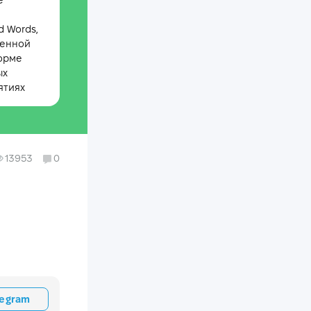
е
 Words,
менной
орме
ых
ятиях
13953
0
legram