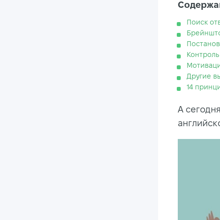
Содержан
Поиск от
Брейншт
Постанов
Контроль
Мотивац
Другие в
14 принц
А сегодн
английск