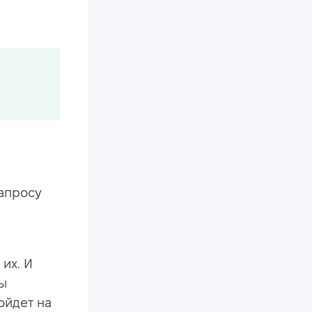
запросу
 их. И
вы
ойдет на