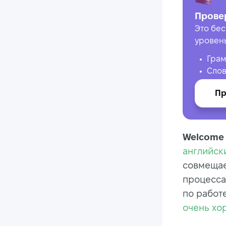
Прове
Это бес
уровен
Грам
Слов
Пр
Welcome 
английск
совмещае
процесса
по работ
очень хо