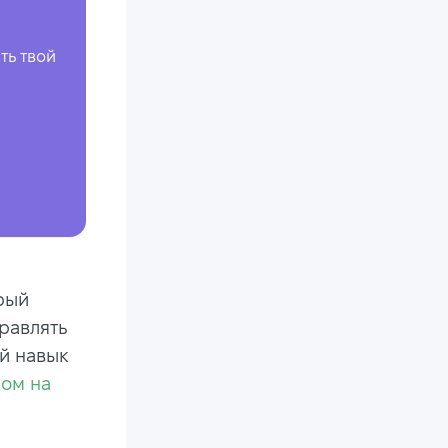
ть твой
рый
равлять
ой навык
ком на