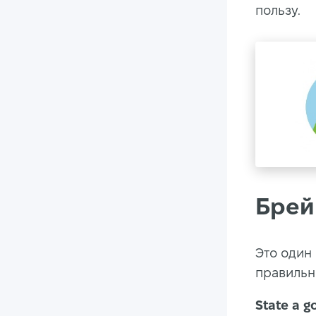
пользу.
Брей
Это один
правильн
State a go