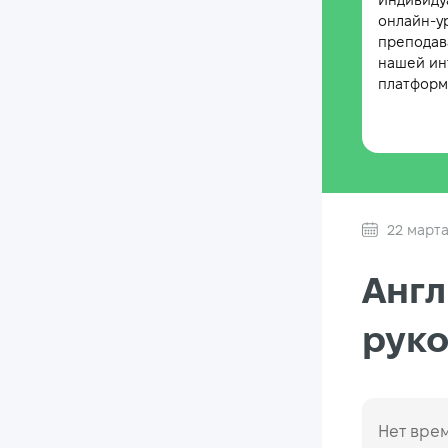
Индивиду
онлайн-у
преподав
нашей ин
платформе
22 марта
Англ
рук
Нет врем