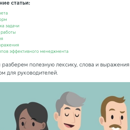
ие статьи:
вета
орм
ка задачи
 работы
ия
ыражения
ипов эффективного менеджмента
я разберем полезную лексику, слова и выражения
ом для руководителей.