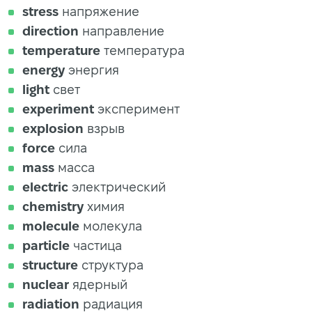
stress
напряжение
direction
направление
temperature
температура
energy
энергия
light
свет
experiment
эксперимент
explosion
взрыв
force
сила
mass
масса
electric
электрический
chemistry
химия
molecule
молекула
particle
частица
structure
структура
nuclear
ядерный
radiation
радиация