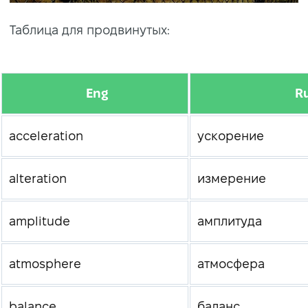
Таблица для продвинутых:
Eng
R
acceleration
ускорение
alteration
измерение
amplitude
амплитуда
atmosphere
атмосфера
balance
баланс